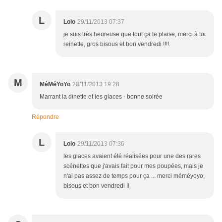
L
Lolo
29/11/2013 07:37
je suis très heureuse que tout ça te plaise, merci à toi
reinette, gros bisous et bon vendredi !!!!
M
MéMéYoYo
28/11/2013 19:28
Marrant la dinette et les glaces - bonne soirée
Répondre
L
Lolo
29/11/2013 07:36
les glaces avaient été réalisées pour une des rares
scénettes que j'avais fait pour mes poupées, mais je
n'ai pas assez de temps pour ça ... merci méméyoyo,
bisous et bon vendredi !!