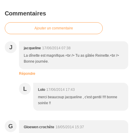
Commentaires
Ajouter un commentaire
J
jacqueline
17/06/2014 07:38
La dînette est magnifique.<br /> Tu as gâtée Reinette.<br />
Bonne journée.
Répondre
L
Lolo
17/06/2014 17:43
merci beaucoup jacqueline , c'est gentil !!!! bonne
soirée !!
G
Gloewen crochète
18/05/2014 15:37