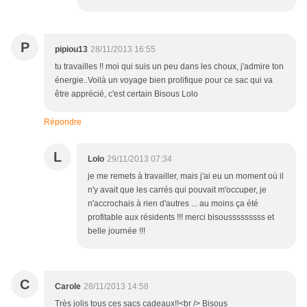
P
pipiou13
28/11/2013 16:55
tu travailles !! moi qui suis un peu dans les choux, j'admire ton
énergie..Voilà un voyage bien prolifique pour ce sac qui va
être apprécié, c'est certain Bisous Lolo
Répondre
L
Lolo
29/11/2013 07:34
je me remets à travailler, mais j'ai eu un moment où il
n'y avait que les carrés qui pouvait m'occuper, je
n'accrochais à rien d'autres ... au moins ça été
profitable aux résidents !!! merci bisousssssssss et
belle journée !!!
C
Carole
28/11/2013 14:58
Très jolis tous ces sacs cadeaux!!<br /> Bisous