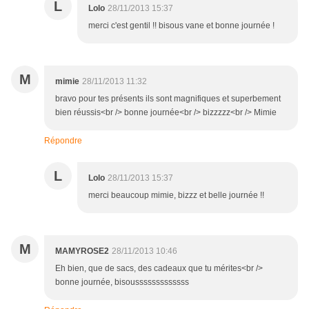
L
Lolo
28/11/2013 15:37
merci c'est gentil !! bisous vane et bonne journée !
M
mimie
28/11/2013 11:32
bravo pour tes présents ils sont magnifiques et superbement
bien réussis<br /> bonne journée<br /> bizzzzz<br /> Mimie
Répondre
L
Lolo
28/11/2013 15:37
merci beaucoup mimie, bizzz et belle journée !!
M
MAMYROSE2
28/11/2013 10:46
Eh bien, que de sacs, des cadeaux que tu mérites<br />
bonne journée, bisousssssssssssss