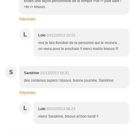
toutes une façon personnelle de le remplir !<br /> jolie idée !
<br /> bisous
Répondre
L
Lolo
03/12/2013 18:15
moi je fais fonction de la personne qui le recevra ...
on verra pour le prochain !! merci marilo bisous !!!
S
Sandrine
01/12/2013 16:31
des contenus supers ! bisous, bonne journée, Sandrine
Répondre
L
Lolo
02/12/2013 06:23
merci Sandrine, bisous et bon lundi !!