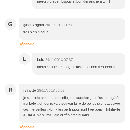
merci bibiedel, bisous et bon dimanche à toi !!!
G
gateuxrigolo
28/11/2013 21:57
tres bien bisous
Répondre
L
Lolo
29/11/2013 07:37
merci beaucoup magali, bisous et bon vendredi !!
R
reinette
28/11/2013 20:13
je suis très contente de cette jolie surprise , tu m'as bien gâtée
ma Lolo ...oh oui je vais pouvoir faire de belles scénettes avec
ces merveilles ..<br /> les berlingots sont trop bons ...hihihi<br
/> <br /> merci ma Lolo et très gros bisous
Répondre