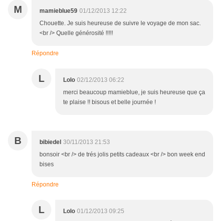
M
mamieblue59
01/12/2013 12:22
Chouette. Je suis heureuse de suivre le voyage de mon sac.
<br /> Quelle générosité !!!!!
Répondre
L
Lolo
02/12/2013 06:22
merci beaucoup mamieblue, je suis heureuse que ça
te plaise !! bisous et belle journée !
B
bibiedel
30/11/2013 21:53
bonsoir <br /> de trés jolis petits cadeaux <br /> bon week end
bises
Répondre
L
Lolo
01/12/2013 09:25