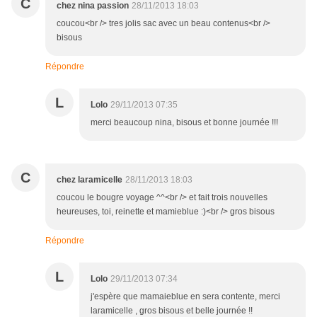
C
chez nina passion
28/11/2013 18:03
coucou<br /> tres jolis sac avec un beau contenus<br />
bisous
Répondre
L
Lolo
29/11/2013 07:35
merci beaucoup nina, bisous et bonne journée !!!
C
chez laramicelle
28/11/2013 18:03
coucou le bougre voyage ^^<br /> et fait trois nouvelles
heureuses, toi, reinette et mamieblue :)<br /> gros bisous
Répondre
L
Lolo
29/11/2013 07:34
j'espère que mamaieblue en sera contente, merci
laramicelle , gros bisous et belle journée !!