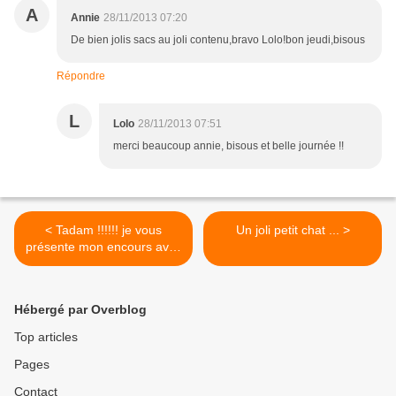
A
Annie
28/11/2013 07:20
De bien jolis sacs au joli contenu,bravo Lolo!bon jeudi,bisous
Répondre
L
Lolo
28/11/2013 07:51
merci beaucoup annie, bisous et belle journée !!
< Tadam !!!!!! je vous
Un joli petit chat ... >
présente mon encours avec
la laine verte d'Annie
Hébergé par Overblog
Top articles
Pages
Contact