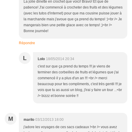
La jolie dinette en crochet que voici! Bravo! Et que de
patience! J'ai commencé à crocheter des fruits et des légumes
(avec les tutos d'internet) pour que ma cousine puisse jouer à
la marchande mais j'avoue que ça prend du temps! :)<br /> Je
mangerais bien une petite glace avec ce temps! ;)<br />
Bonne journée!
Répondre
L
Lolo
18/05/2014 20:34
c'est sur que ça prend du temps !!! je viens de
terminer des corbeilles de fruits et légumes que j'ai
commencé il y a plus d'un an !!! <br /> merci
beaucoup pour tes compliments, c'est très gentil !!! je
vois que tu as aussi un blog, j'irai y faire un tour ...<br
/> bizzz et bonne soirée !!
M
marilo
03/12/2013 18:00
j'adore les voyages de ces sacs cadeaux !<br /> vous avez