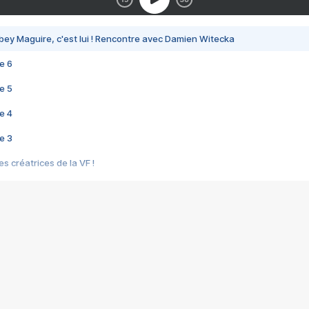
bey Maguire, c'est lui ! Rencontre avec Damien Witecka
e 6
e 5
e 4
e 3
s créatrices de la VF !
e 2
e 1
e Mektoub My Love arrive enfin ! Rencontre avec Shaïn Boumedine et Sal
i : après Toni en famille
elle réalise le bouleversant Dites lui que je l'aime