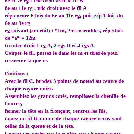
6e et 7e rg : tric droit avec le fil B
8e au 11e rg : tric droit avec le fil A
rép encore 6 fois du 6e au 11e rg, puis rép 1 fois du
6e au 9e rg
rg suivant (endroit) : *1m, 2m ensembles, rép 5fois
de *à* = 12m
tricoter droit 1 rg A, 2 rgs B et 4 rgs A
Couper le fil, passez le dans les m et tirez-le pour
resserrer la queue.
Finitions :
Avec le fil C, brodez 3 points de noeud au centre de
chaque rayure noire.
Assemblez les grands cotés, remplissez la chenille de
bourre,
fermer la tête en la fronçant, rentrez les fils,
nouez un fil B autour de chaque rayure verte, sauf
celles de la queue et de la tête.
Cousez des perles sur le ventre, sur chaque rayure