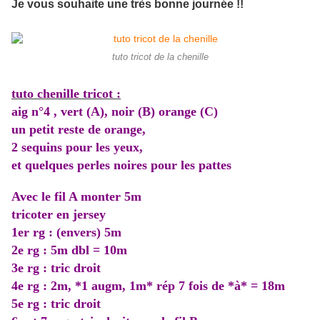
Je vous souhaite une très bonne journée !!
tuto tricot de la chenille
tuto chenille tricot :
aig n°4 , vert (A), noir (B) orange (C)
un petit reste de orange,
2 sequins pour les yeux,
et quelques perles noires pour les pattes
Avec le fil A monter 5m
tricoter en jersey
1er rg : (envers) 5m
2e rg : 5m dbl = 10m
3e rg : tric droit
4e rg : 2m, *1 augm, 1m* rép 7 fois de *à* = 18m
5e rg : tric droit