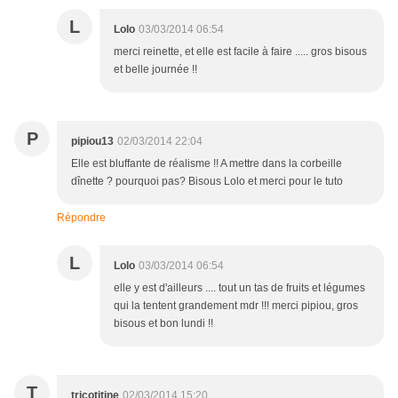
L
Lolo
03/03/2014 06:54
merci reinette, et elle est facile à faire ..... gros bisous
et belle journée !!
P
pipiou13
02/03/2014 22:04
Elle est bluffante de réalisme !! A mettre dans la corbeille
dînette ? pourquoi pas? Bisous Lolo et merci pour le tuto
Répondre
L
Lolo
03/03/2014 06:54
elle y est d'ailleurs .... tout un tas de fruits et légumes
qui la tentent grandement mdr !!! merci pipiou, gros
bisous et bon lundi !!
T
tricotitine
02/03/2014 15:20