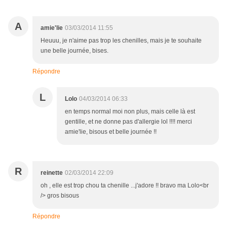
A
amie'lie
03/03/2014 11:55
Heuuu, je n'aime pas trop les chenilles, mais je te souhaite
une belle journée, bises.
Répondre
L
Lolo
04/03/2014 06:33
en temps normal moi non plus, mais celle là est
gentille, et ne donne pas d'allergie lol !!!! merci
amie'lie, bisous et belle journée !!
R
reinette
02/03/2014 22:09
oh , elle est trop chou ta chenille ...j'adore !! bravo ma Lolo<br
/> gros bisous
Répondre