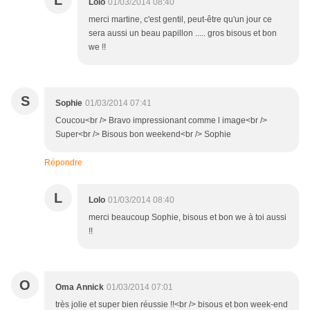
L
Lolo
01/03/2014 08:40
merci martine, c'est gentil, peut-être qu'un jour ce
sera aussi un beau papillon ..... gros bisous et bon
we !!
S
Sophie
01/03/2014 07:41
Coucou<br /> Bravo impressionant comme l image<br />
Super<br /> Bisous bon weekend<br /> Sophie
Répondre
L
Lolo
01/03/2014 08:40
merci beaucoup Sophie, bisous et bon we à toi aussi
!!
O
Oma Annick
01/03/2014 07:01
très jolie et super bien réussie !!<br /> bisous et bon week-end