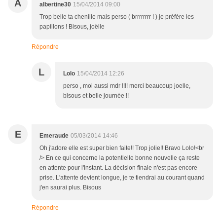
A
albertine30
15/04/2014 09:00
Trop belle ta chenille mais perso ( brrrrrrrr ! ) je préfère les
papillons ! Bisous, joëlle
Répondre
L
Lolo
15/04/2014 12:26
perso , moi aussi mdr !!!! merci beaucoup joelle,
bisous et belle journée !!
E
Emeraude
05/03/2014 14:46
Oh j'adore elle est super bien faite!! Trop jolie!! Bravo Lolo!<br
/> En ce qui concerne la potentielle bonne nouvelle ça reste
en attente pour l'instant. La décision finale n'est pas encore
prise. L'attente devient longue, je te tiendrai au courant quand
j'en saurai plus. Bisous
Répondre