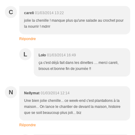
C
careli
01/03/2014 13:22
jolie la chenille ! manque plus qu'une salade au crochet pour
la nourrir ! mdrrr
Répondre
L
Lolo
01/03/2014 16:49
ça c'est déjà fait dans les dinettes .... merci careli,
bisous et bonne fin de journée !!
N
Nellymat
01/03/2014 12:14
Une bien jolie chenille... ce week-end c'est plantations à la
maison... On lance le chantier de devant la maison, histoire
que se soit beaucoup plus joli... biz
Répondre