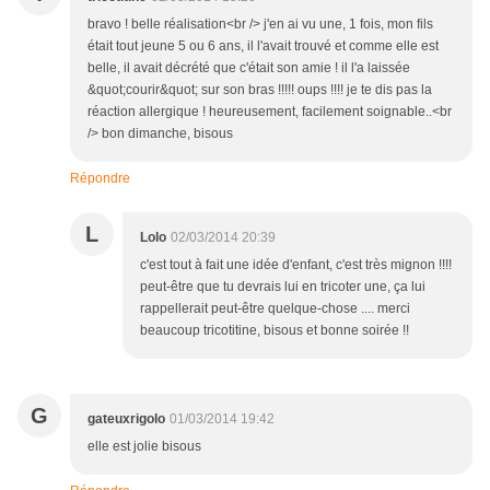
bravo ! belle réalisation<br /> j'en ai vu une, 1 fois, mon fils
était tout jeune 5 ou 6 ans, il l'avait trouvé et comme elle est
belle, il avait décrété que c'était son amie ! il l'a laissée
&quot;courir&quot; sur son bras !!!!! oups !!!! je te dis pas la
réaction allergique ! heureusement, facilement soignable..<br
/> bon dimanche, bisous
Répondre
L
Lolo
02/03/2014 20:39
c'est tout à fait une idée d'enfant, c'est très mignon !!!!
peut-être que tu devrais lui en tricoter une, ça lui
rappellerait peut-être quelque-chose .... merci
beaucoup tricotitine, bisous et bonne soirée !!
G
gateuxrigolo
01/03/2014 19:42
elle est jolie bisous