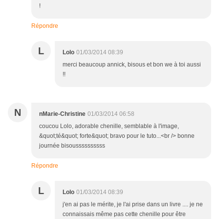
!
Répondre
L
Lolo
01/03/2014 08:39
merci beaucoup annick, bisous et bon we à toi aussi
!!
N
nMarie-Christine
01/03/2014 06:58
coucou Lolo, adorable chenille, semblable à l'image,
&quot;té&quot; forte&quot; bravo pour le tuto...<br /> bonne
journée bisoussssssssss
Répondre
L
Lolo
01/03/2014 08:39
j'en ai pas le mérite, je l'ai prise dans un livre .... je ne
connaissais même pas cette chenille pour être