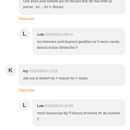
Une trèès jolie bébête qui ne fait pas trop de mal enfin je
pense...lol....<br /> Bisous
Répondre
L
Lolo
02/03/2014 09:31
les miennes sont toujours gentilles lol !! merci carole,
bisous et bon dimanche !!
K
kty
01/03/2014 13:53
elle est si réelle!!<br /> bravo!<br /> bises
Répondre
L
Lolo
01/03/2014 16:50
merci beaucoup kty !!! bisous et bonne fin de journée
!!