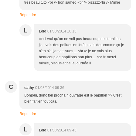
très beau tuto <br /> bon samedi<br /> bizzzzz<br /> Mimie
Répondre
L
Lolo
01/03/2014 10:13
c'est vrai qu'on ne voit pas beaucoup de chenilles,
j'en vois des poilues en forêt, mais des comme ça je
n'en n'ai jamais vues ....<br /> je ne vois plus
beaucoup de papillons non plus ....<br /> merci
mimie, bisous et belle journée !!
C
cathy
01/03/2014 09:36
Bonjour, donc ton prochain ouvrage est le papillon ?? C'est
bien fait en tout cas.
Répondre
L
Lolo
01/03/2014 09:43