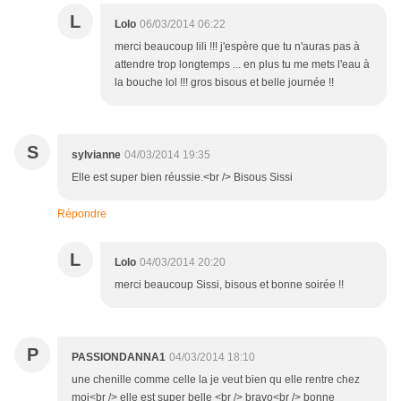
L
Lolo
06/03/2014 06:22
merci beaucoup lili !!! j'espère que tu n'auras pas à
attendre trop longtemps ... en plus tu me mets l'eau à
la bouche lol !!! gros bisous et belle journée !!
S
sylvianne
04/03/2014 19:35
Elle est super bien réussie.<br /> Bisous Sissi
Répondre
L
Lolo
04/03/2014 20:20
merci beaucoup Sissi, bisous et bonne soirée !!
P
PASSIONDANNA1
04/03/2014 18:10
une chenille comme celle la je veut bien qu elle rentre chez
moi<br /> elle est super belle <br /> bravo<br /> bonne