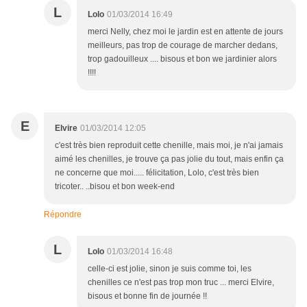
L
Lolo
01/03/2014 16:49
merci Nelly, chez moi le jardin est en attente de jours
meilleurs, pas trop de courage de marcher dedans,
trop gadouilleux .... bisous et bon we jardinier alors
!!!!
E
Elvire
01/03/2014 12:05
c'est très bien reproduit cette chenille, mais moi, je n'ai jamais
aimé les chenilles, je trouve ça pas jolie du tout, mais enfin ça
ne concerne que moi..... félicitation, Lolo, c'est très bien
tricoter.. ..bisou et bon week-end
Répondre
L
Lolo
01/03/2014 16:48
celle-ci est jolie, sinon je suis comme toi, les
chenilles ce n'est pas trop mon truc ... merci Elvire,
bisous et bonne fin de journée !!