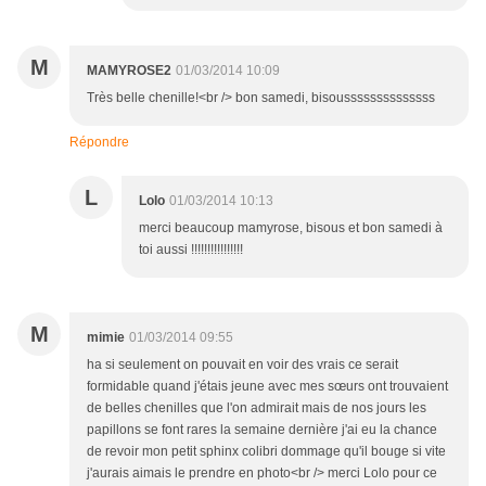
M
MAMYROSE2
01/03/2014 10:09
Très belle chenille!<br /> bon samedi, bisoussssssssssssss
Répondre
L
Lolo
01/03/2014 10:13
merci beaucoup mamyrose, bisous et bon samedi à
toi aussi !!!!!!!!!!!!!!!!
M
mimie
01/03/2014 09:55
ha si seulement on pouvait en voir des vrais ce serait
formidable quand j'étais jeune avec mes sœurs ont trouvaient
de belles chenilles que l'on admirait mais de nos jours les
papillons se font rares la semaine dernière j'ai eu la chance
de revoir mon petit sphinx colibri dommage qu'il bouge si vite
j'aurais aimais le prendre en photo<br /> merci Lolo pour ce