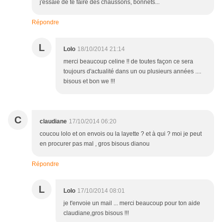
j'essaie de te faire des chaussons, bonnets...
Répondre
L
Lolo
18/10/2014 21:14
merci beaucoup celine !! de toutes façon ce sera
toujours d'actualité dans un ou plusieurs années ....
bisous et bon we !!!
C
claudiane
17/10/2014 06:20
coucou lolo et on envois ou la layette ? et à qui ? moi je peut
en procurer pas mal , gros bisous dianou
Répondre
L
Lolo
17/10/2014 08:01
je t'envoie un mail ... merci beaucoup pour ton aide
claudiane,gros bisous !!!