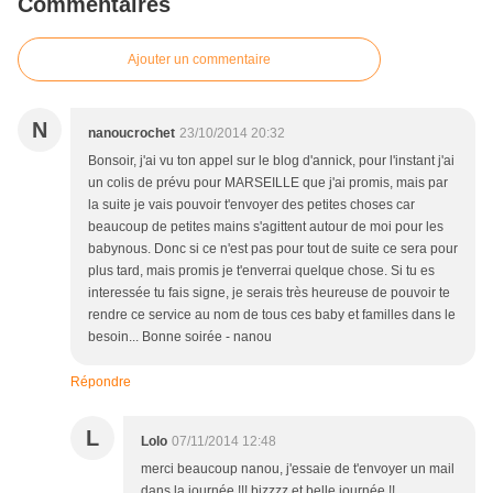
Commentaires
Ajouter un commentaire
N
nanoucrochet
23/10/2014 20:32
Bonsoir, j'ai vu ton appel sur le blog d'annick, pour l'instant j'ai
un colis de prévu pour MARSEILLE que j'ai promis, mais par
la suite je vais pouvoir t'envoyer des petites choses car
beaucoup de petites mains s'agittent autour de moi pour les
babynous. Donc si ce n'est pas pour tout de suite ce sera pour
plus tard, mais promis je t'enverrai quelque chose. Si tu es
interessée tu fais signe, je serais très heureuse de pouvoir te
rendre ce service au nom de tous ces baby et familles dans le
besoin... Bonne soirée - nanou
Répondre
L
Lolo
07/11/2014 12:48
merci beaucoup nanou, j'essaie de t'envoyer un mail
dans la journée !!! bizzzz et belle journée !!