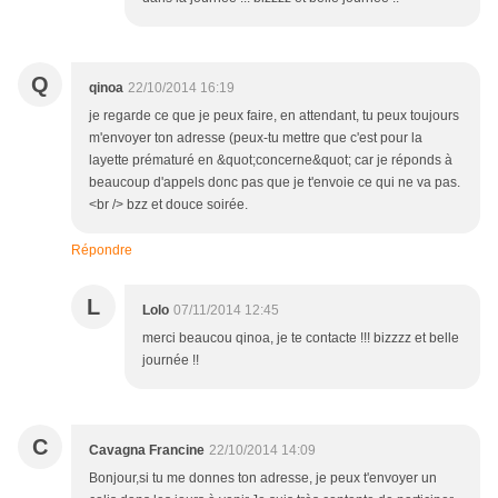
Q
qinoa
22/10/2014 16:19
je regarde ce que je peux faire, en attendant, tu peux toujours
m'envoyer ton adresse (peux-tu mettre que c'est pour la
layette prématuré en &quot;concerne&quot; car je réponds à
beaucoup d'appels donc pas que je t'envoie ce qui ne va pas.
<br /> bzz et douce soirée.
Répondre
L
Lolo
07/11/2014 12:45
merci beaucou qinoa, je te contacte !!! bizzzz et belle
journée !!
C
Cavagna Francine
22/10/2014 14:09
Bonjour,si tu me donnes ton adresse, je peux t'envoyer un