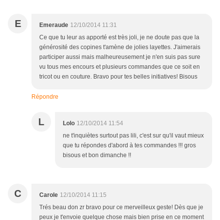
E
Emeraude
12/10/2014 11:31
Ce que tu leur as apporté est très joli, je ne doute pas que la
générosité des copines t'amène de jolies layettes. J'aimerais
participer aussi mais malheureusement je n'en suis pas sure
vu tous mes encours et plusieurs commandes que ce soit en
tricot ou en couture. Bravo pour tes belles initiatives! Bisous
Répondre
L
Lolo
12/10/2014 11:54
ne t'inquiètes surtout pas lili, c'est sur qu'il vaut mieux
que tu répondes d'abord à tes commandes !!! gros
bisous et bon dimanche !!
C
Carole
12/10/2014 11:15
Trés beau don zr bravo pour ce merveilleux geste! Dès que je
peux je t'envoie quelque chose mais bien prise en ce moment