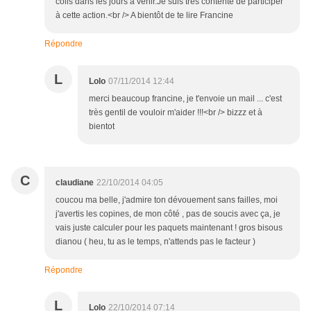
colis dans les jours à venir.Je suis très contente de participer
à cette action.<br /> A bientôt de te lire Francine
Répondre
L
Lolo
07/11/2014 12:44
merci beaucoup francine, je t'envoie un mail ... c'est
très gentil de vouloir m'aider !!!<br /> bizzz et à
bientot
C
claudiane
22/10/2014 04:05
coucou ma belle, j'admire ton dévouement sans failles, moi
j'avertis les copines, de mon côté , pas de soucis avec ça, je
vais juste calculer pour les paquets maintenant ! gros bisous
dianou ( heu, tu as le temps, n'attends pas le facteur )
Répondre
L
Lolo
22/10/2014 07:14