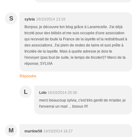
S
sylvia
16/10/2014 13:16
Bonjour, je découvre ton blog grâce à Laramicelle. J'ai déjà
tricoté pour des bébés et me suis occupée d'une association
qui recevait de toute la France de la layette et la redistribuait à
des associations. J'ai plein de restes de laine et suis prête à
tricotée de la layette. Mais à quelle adresse je dois te
l'envoyer (pas tout de suite, le temps de tricoter!)? Merci de ta
réponse; SYLVIA
Répondre
L
Lolo
16/10/2014 20:36
merci beaucoup sylvia, c'est très gentil de m'aider, je
t'enverrai un mail ... bisous !!!!
M
martine58
14/10/2014 16:27