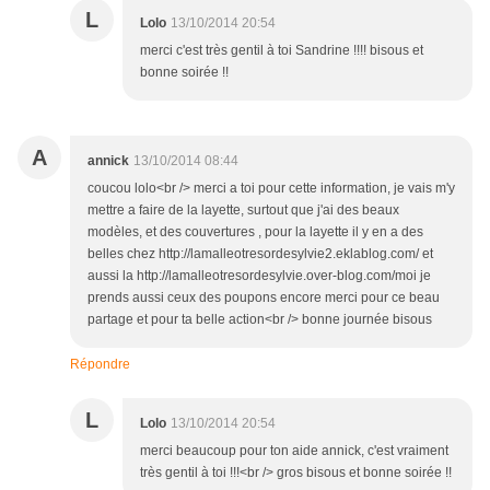
L
Lolo
13/10/2014 20:54
merci c'est très gentil à toi Sandrine !!!! bisous et
bonne soirée !!
A
annick
13/10/2014 08:44
coucou lolo<br /> merci a toi pour cette information, je vais m'y
mettre a faire de la layette, surtout que j'ai des beaux
modèles, et des couvertures , pour la layette il y en a des
belles chez http://lamalleotresordesylvie2.eklablog.com/ et
aussi la http://lamalleotresordesylvie.over-blog.com/moi je
prends aussi ceux des poupons encore merci pour ce beau
partage et pour ta belle action<br /> bonne journée bisous
Répondre
L
Lolo
13/10/2014 20:54
merci beaucoup pour ton aide annick, c'est vraiment
très gentil à toi !!!<br /> gros bisous et bonne soirée !!