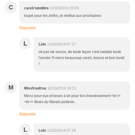
C
careli tutolibre
12/10/2014 20:55
loupé pour les zinfos, je mettrai aux prochaines
Répondre
L
Lolo
13/10/2014 07:17
ok pas de soucis, de toute façon c'est valable toute
l'année !!! merci beaucoup careli, bisous et bon lundi
!
M
Missfroufrou
12/10/2014 18:13
Merci pour eux et bravo à toi pour ton investissement.<br />
<br /> Bises du Marais poitevin.
Répondre
L
Lolo
13/10/2014 07:16