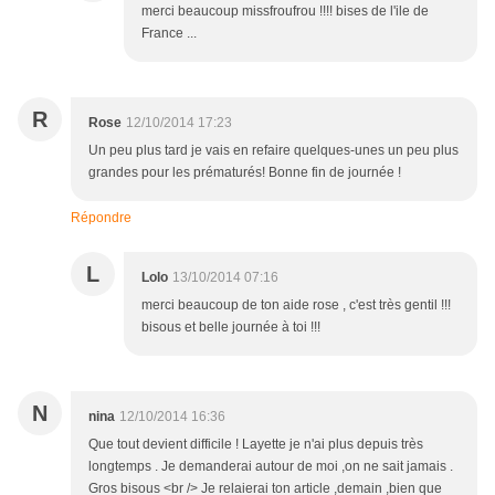
merci beaucoup missfroufrou !!!! bises de l'ile de
France ...
R
Rose
12/10/2014 17:23
Un peu plus tard je vais en refaire quelques-unes un peu plus
grandes pour les prématurés! Bonne fin de journée !
Répondre
L
Lolo
13/10/2014 07:16
merci beaucoup de ton aide rose , c'est très gentil !!!
bisous et belle journée à toi !!!
N
nina
12/10/2014 16:36
Que tout devient difficile ! Layette je n'ai plus depuis très
longtemps . Je demanderai autour de moi ,on ne sait jamais .
Gros bisous <br /> Je relaierai ton article ,demain ,bien que