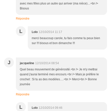
avec mes filles plus un autre qui arriver (ma nièce)....<br />
Bisous
Répondre
L
Lolo
12/10/2014 11:17
merci beaucoup carole, tu fais comme tu peux bien
sur !!! bisous et bon dimanche !!!
J
jacqueline
12/10/2014 08:54
Quel beau mouvement de générosité.<br /> Je m'y mettrai
quand j'aurai terminé mes encours.<br /> Mais je préfère le
crochet : Si tu as des modèles.....<br /> Merci<br /> Bonne
journée
Répondre
L
Lolo
12/10/2014 09:46