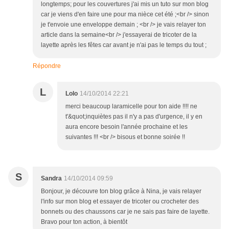
longtemps; pour les couvertures j'ai mis un tuto sur mon blog
car je viens d'en faire une pour ma nièce cet été ;<br /> sinon
je t'envoie une enveloppe demain ; <br /> je vais relayer ton
article dans la semaine<br /> j'essayerai de tricoter de la
layette après les fêtes car avant je n'ai pas le temps du tout ;
Répondre
L
Lolo
14/10/2014 22:21
merci beaucoup laramicelle pour ton aide !!!! ne
t'&quot;inquiètes pas il n'y a pas d'urgence, il y en
aura encore besoin l'année prochaine et les
suivantes !!! <br /> bisous et bonne soirée !!
S
Sandra
14/10/2014 09:59
Bonjour, je découvre ton blog grâce à Nina, je vais relayer
l'info sur mon blog et essayer de tricoter ou crocheter des
bonnets ou des chaussons car je ne sais pas faire de layette.
Bravo pour ton action, à bientôt