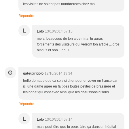
les visites ne soient pas nombreuses chez moi.
Répondre
L
Lolo
13/10/2014 07:15
merci beaucoup de ton aide nina, tu auras
forcéments des visiteurs qui verront ton article ... gros
bisous et bon lundi !!
G
gateuxrigolo
12/10/2014 13:34
hello domage que ca sois si cher pour envoyer en france car
ici une dame agee en fait des toutes petites de brassiere et
les bonet qui vont avec ainsi que les chaussons bisous
Répondre
L
Lolo
13/10/2014 07:14
mais peut-être que tu peux faire ça dans un hôpital