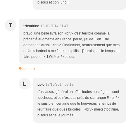
bisous et bon lundi !
T
tricotitine
12/10/2014 21:47
bravo, une belle livraison.<br /> c'est terrible comme la
précarité augmente en France! perso, j'ai de + en + de
demandes aussi...<br /> Finalement, heureusement que mes
enfants tardent à me faire des pitits....j'aurais pas le temps de
faire pour eux, LOL!<br /> bisous
Répondre
L
Lolo
13/10/2014 07:19
c'est assez général en effet, toutes nos régions sont
touchées, et ce n'est pas près de s'arranger !! <br />
je suis bien certaine que tu trouverais le temps de
leur faire quelques bricoles !!!<br /> merci tricotitine,
bisous et belle journée !!