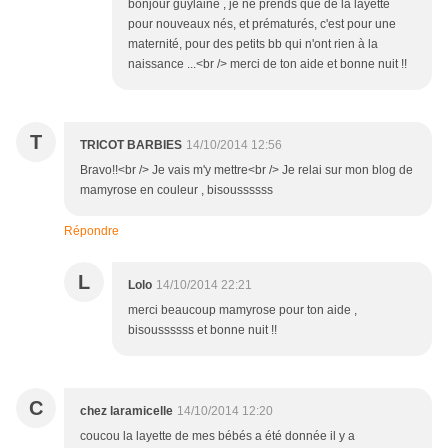
bonjour guylaine , je ne prends que de la layette
pour nouveaux nés, et prématurés, c'est pour une
maternité, pour des petits bb qui n'ont rien à la
naissance ...<br /> merci de ton aide et bonne nuit !!
T
TRICOT BARBIES
14/10/2014 12:56
Bravo!!<br /> Je vais m'y mettre<br /> Je relai sur mon blog de
mamyrose en couleur , bisoussssss
Répondre
L
Lolo
14/10/2014 22:21
merci beaucoup mamyrose pour ton aide ,
bisoussssss et bonne nuit !!
C
chez laramicelle
14/10/2014 12:20
coucou la layette de mes bébés a été donnée il y a