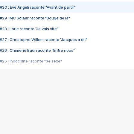
#30 : Eve Angeli raconte "Avant de partir"
#29 : MC Solaar raconte "Bouge de là"
28 : Lorie raconte "Je vais vite"
#27 : Christophe Willem raconte "Jacques a dit"
#26 : Chimène Badi raconte "Entre nous"
#25 : Indochine raconte "3e sexe"
#24 : Zaho raconte "C'est chelou"
#23 : Patrick Bruel raconte "Au café des délices"
#22 : Kyo raconte "Le chemin"
#21 : Nolwenn Leroy raconte "Cassé"
#20 : Patrick Hernandez raconte "Born to be alive"
#19 : Lorie raconte "Près de moi"