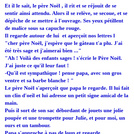
Et il le sait, le père Noël , il rit et se réjouit de se
sentir ainsi attendu. Alors il se relève, se secoue, et se
dépêche de se mettre à l'ouvrage. Ses yeux pétillent
de malice sous sa capuche rouge.
Il regarde autour de lui et aperçoit nos lettres l
"cher père Noël, j'espère que le gâteau t'a plu. J'ai
été très sage et j'aimerai bien ..."
"Ah ! Voilà des enfants sages ! s'écrie le Père Noël.
J'ai juste ce qu'il leur faut !
-Qu'il est sympathique ! pense papa, avec son gros
ventre et sa barbe blanche ! "
Le père Noël s'aperçoit que papa le regarde. Il lui fait
un clin d'oeil et lui adresse un petit signe amical de la
main.
Puis il sort de son sac débordant de jouets une jolie
poupée et une trompette pour Julie, et pour moi, un
ours et un tambour.
Papa s'approche à pas de loup et regarde