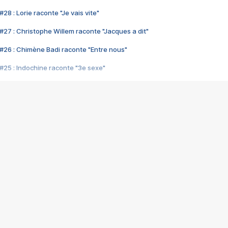
28 : Lorie raconte "Je vais vite"
#27 : Christophe Willem raconte "Jacques a dit"
#26 : Chimène Badi raconte "Entre nous"
#25 : Indochine raconte "3e sexe"
#24 : Zaho raconte "C'est chelou"
#23 : Patrick Bruel raconte "Au café des délices"
#22 : Kyo raconte "Le chemin"
#21 : Nolwenn Leroy raconte "Cassé"
#20 : Patrick Hernandez raconte "Born to be alive"
#19 : Lorie raconte "Près de moi"
#18 : Michael Jones raconte "A nos actes manqués" (avec Jean-Jacque
#17 : Khaled raconte "Aïcha"