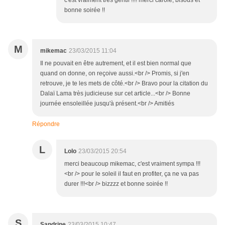
c'est vraiment très gentil !!!! merci carole, bisous et
bonne soirée !!
M
mikemac
23/03/2015 11:04
Il ne pouvait en être autrement, et il est bien normal que
quand on donne, on reçoive aussi.<br /> Promis, si j'en
retrouve, je te les mets de côté.<br /> Bravo pour la citation du
Dalaï Lama très judicieuse sur cet article...<br /> Bonne
journée ensoleillée jusqu'à présent.<br /> Amitiés
Répondre
L
Lolo
23/03/2015 20:54
merci beaucoup mikemac, c'est vraiment sympa !!!
<br /> pour le soleil il faut en profiter, ça ne va pas
durer !!!<br /> bizzzz et bonne soirée !!
S
Sandrine
23/03/2015 10:47