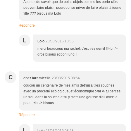
Attends de savoir que de petits objets comme les porte-clés
peuvent faire plaisir, pourquoi se priver de faire plaisir à jeune
fille ??? bisous ma Lolo
Répondre
L
Lolo
23/03/2015 10:35
merci beaucoup ma rachel, c'est très gentil !!!<br />
gros bisous et bon lundi !
C
chez laramicelle
23/03/2015 08:54
coucou un centenaire de mes amis détruisait les souches
avec un procédé écologique, et économique :<br /> tu perces
un trou dans la souche et tu y mets une gousse d'ail avec la
peau; <br /> bisous
Répondre
L
Lolo
23/03/2015 08:58