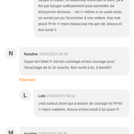
sangle à cliquet, et beaucoup détrempé le pied, ça a
fini par bouger suffisamment pour permettre de
tronçonner dessous ...<br /> même si on avait voulu
on aurait pas pu l'accrocher à une voiture, trop mal
placé !!!<br /> merci beaucoup ma-ger-de, bisous et
bon lundi !!
N
Nataline
23/03/2015 06:49
Super ton billet !!! Joli ton coloriage et bon courage pour
l'arrachage de la 2e souche. Bon lundi à toi, à bientôt !
Répondre
L
Lolo
23/03/2015 08:02
c'est surtout zhom qui a besoin de courage lol !!!!<br
/> merci nataline, bisous et bon lundi à toi aussi !!!
M
martine
23/03/2015 06:30