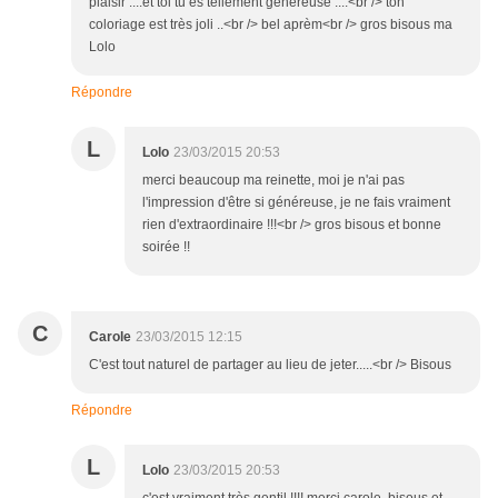
plaisir ....et toi tu es tellement généreuse ....<br /> ton
coloriage est très joli ..<br /> bel aprèm<br /> gros bisous ma
Lolo
Répondre
L
Lolo
23/03/2015 20:53
merci beaucoup ma reinette, moi je n'ai pas
l'impression d'être si généreuse, je ne fais vraiment
rien d'extraordinaire !!!<br /> gros bisous et bonne
soirée !!
C
Carole
23/03/2015 12:15
C'est tout naturel de partager au lieu de jeter.....<br /> Bisous
Répondre
L
Lolo
23/03/2015 20:53