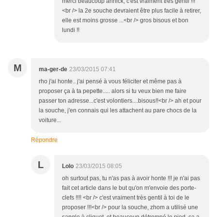
merci beaucoup annick, c'est vraiment très gentil !!!
<br /> la 2e souche devraient être plus facile à retirer,
elle est moins grosse ...<br /> gros bisous et bon
lundi !!
M
ma-ger-de
23/03/2015 07:41
rho j'ai honte.. j'ai pensé à vous féliciter et même pas à
proposer ça à ta pepette..... alors si tu veux bien me faire
passer ton adresse...c'est volontiers....bisous!!<br /> ah et pour
la souche, j'en connais qui les attachent au pare chocs de la
voiture...
Répondre
L
Lolo
23/03/2015 08:05
oh surtout pas, tu n'as pas à avoir honte !!! je n'ai pas
fait cet article dans le but qu'on m'envoie des porte-
clefs !!!! <br /> c'est vraiment très gentil à toi de le
proposer !!!<br /> pour la souche, zhom a utilisé une