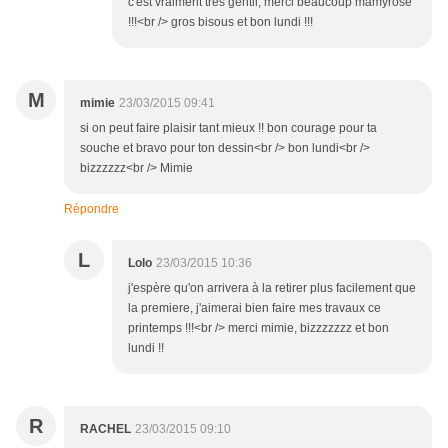
c'est vraiment très gentil, merci beaucoup mamyrose
!!!<br /> gros bisous et bon lundi !!!
M
mimie
23/03/2015 09:41
si on peut faire plaisir tant mieux !! bon courage pour ta
souche et bravo pour ton dessin<br /> bon lundi<br />
bizzzzzz<br /> Mimie
Répondre
L
Lolo
23/03/2015 10:36
j'espère qu'on arrivera à la retirer plus facilement que
la premiere, j'aimerai bien faire mes travaux ce
printemps !!!<br /> merci mimie, bizzzzzzz et bon
lundi !!
R
RACHEL
23/03/2015 09:10