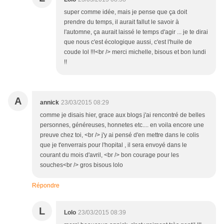
super comme idée, mais je pense que ça doit
prendre du temps, il aurait fallut le savoir à
l'automne, ça aurait laissé le temps d'agir ... je te dirai
que nous c'est écologique aussi, c'est l'huile de
coude lol !!!<br /> merci michelle, bisous et bon lundi
!!
A
annick
23/03/2015 08:29
comme je disais hier, grace aux blogs j'ai rencontré de belles
personnes, généreuses, honnetes etc.... en voila encore une
preuve chez toi, <br /> j'y ai pensé d'en mettre dans le colis
que je t'enverrais pour l'hopital , il sera envoyé dans le
courant du mois d'avril, <br /> bon courage pour les
souches<br /> gros bisous lolo
Répondre
L
Lolo
23/03/2015 08:39