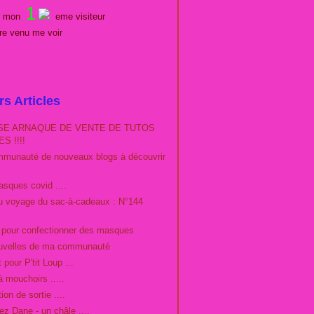
1
es mon
eme visiteur
tre venu me voir
rs Articles
E ARNAQUE DE VENTE DE TUTOS
S !!!!
munauté de nouveaux blogs à découvrir
sques covid ....
du voyage du sac-à-cadeaux : N°144
o pour confectionner des masques
uvelles de ma communauté
 pour P'tit Loup ...
à mouchoirs .....
ion de sortie ....
ez Dane - un châle ....