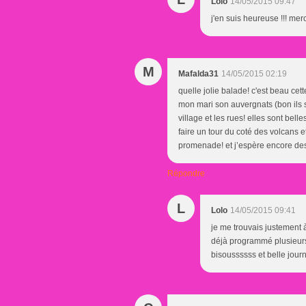
Lolo
14/05/2015 09:47
j'en suis heureuse !!! merc
M
Mafalda31
14/05/2015 02:19
quelle jolie balade! c'est beau cett
mon mari son auvergnats (bon ils s
village et les rues! elles sont belle
faire un tour du coté des volcans et
promenade! et j’espère encore des 
Répondre
L
Lolo
14/05/2015 09:41
je me trouvais justement à 
déjà programmé plusieurs, 
bisoussssss et belle journ