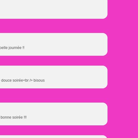
belle journée !!
/> douce soirée<br /> bisous
t bonne soirée !!!