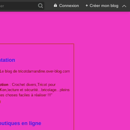
Connexion
+
Créer mon blog
tation
 Le blog de tricotdamandine.over-blog.com
ption
: Crochet divers,Tricot pour
Ken,lecture et sécurité...bricolage...pleins
tes choses faciles à réaliser !!!"
t
utiques en ligne