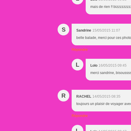
mais de rien !! bizzzzzzzzzz
S
Sandrine
15/05/2015 11:07
belle balade, merci pour ces photo
Répondre
L
Lolo
16/05/2015 09:45
merci sandrine, bisousssss
R
RACHEL
14/05/2015 08:35
toujours un plaisir de voyager avec 
Répondre
L