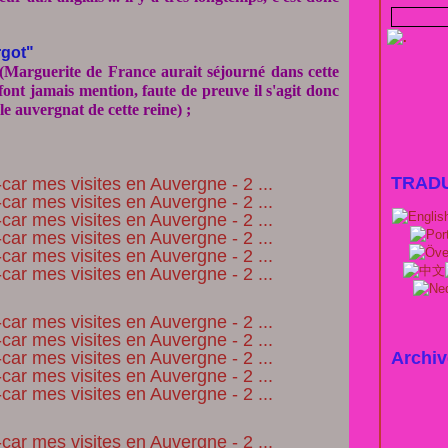
rgot"
(
Marguerite de France
aurait séjourné dans cette
font jamais mention, faute de preuve il s'agit donc
le auvergnat de cette reine) ;
TRAD
Archiv