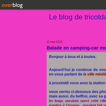
Le blog de tricot
11 mai 2015
Balade en camping-car mes
Bonjour à tous et à toutes,
Aujourd'hui je continue de vou
en vous parlant de
la ville méd
à proximité vous avez la statio
vous verrez ci-dessous des photos
mais aussi, du beffroi, avec sa g
les loups auraient sauvé cette vil
nombre à l'époque, auraient fait peu