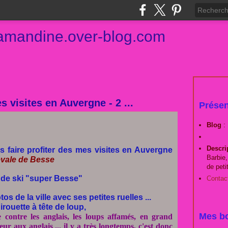
damandine.over-blog.com
 visites en Auvergne - 2 ...
Présen
Blog
:
Descri
s faire profiter des mes visites en Auvergne
Barbie,
iévale de Besse
de peti
n de ski "super Besse"
Contac
 de la ville avec ses petites ruelles ...
irouette à tête de loup,
Mes bo
le contre les anglais, les loups affamés, en grand
r aux anglais ... il y a très longtemps, c'est donc