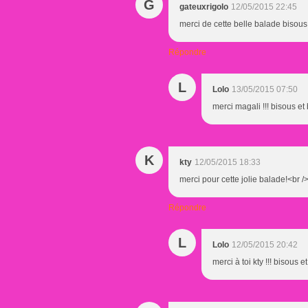
G
gateuxrigolo
12/05/2015 22:45
merci de cette belle balade bisous
Répondre
L
Lolo
13/05/2015 07:50
merci magali !!! bisous et 
K
kty
12/05/2015 18:33
merci pour cette jolie balade!<br 
Répondre
L
Lolo
12/05/2015 20:42
merci à toi kty !!! bisous e