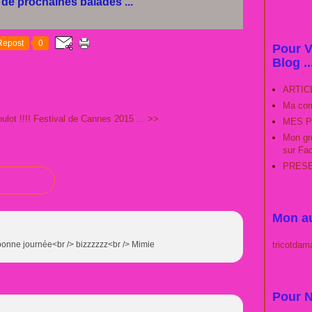
 de prochaines balades ...
Repost
0
Pour V
Blog ..
ARTIC
Ma com
ulot !!!!
Festival de Cannes 2015 ... >>
MES P
Mon gro
sur Fa
PRESEN
Mon au
tricotdam
> bonne journée<br /> bizzzzzz<br /> Mimie
Pour N