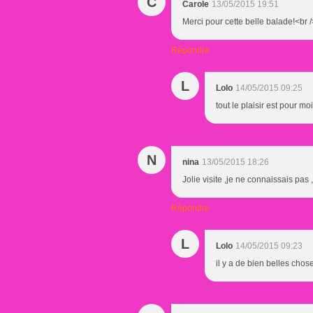
C
Carole
13/05/2015 19:51
Merci pour cette belle balade!<br 
Répondre
L
Lolo
14/05/2015 09:25
tout le plaisir est pour moi
N
nina
13/05/2015 18:26
Jolie visite ,je ne connaissais pas
Répondre
L
Lolo
14/05/2015 09:23
il y a de bien belles chose