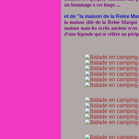
un hommage à ces loups ...
et de "la maison de la Reine Ma
la maison dite de la Reine Margot 
maison mais les écrits anciens n'en 
d'une légende qui se réfère au périp