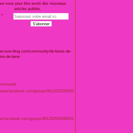
ez-vous pour être averti des nouveaux
articles publiés.
ww.over-blog.com/community/de-bouts-de-
rins-de-laine
mmunauté
//www.facebook.com/groups/901202503595932/
www.facebook.com/groups/901202503595932/