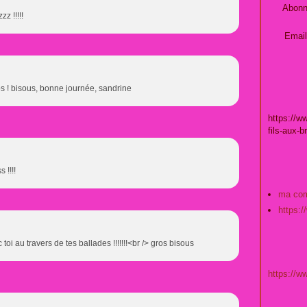
Abonn
z !!!!!
Email
s ! bisous, bonne journée, sandrine
https://w
fils-aux-b
 !!!!
ma co
https:
toi au travers de tes ballades !!!!!!!<br /> gros bisous
https://