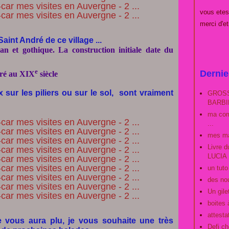
vous et
merci d'e
Saint André de ce village ...
an
et
gothique
. La construction initiale date du
e
Dernie
uré au
XIX
siècle
x sur les piliers ou sur le sol, sont vraiment
GROSS
BARBIE
ma com
...
mes ma
Livre 
LUCIA
un tut
des no
Un gilet
boites 
attestat
te vous aura plu, je vous souhaite une très
Defi ch