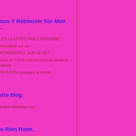
ous Y Retrouver Sur Mon
..
LES CLASSES PAR CATEGORIE
munauté sur ob
ROMENADES SUR LE NET...
upe de Tricot-crochet-couture-broderie ...
cebook
TATION- pourquoi je vends
tre blog
andine.eklablog.com
e Rien Rater..