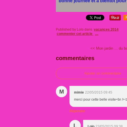
bonne journée et à bientot pour
Published by Lolo
dans
vacances 2014
commenter cet article
…
<< Mon jardin ... du bo
commentaires
Ajouter un commentaire
M
mimie
22/05/2015 09:45
merci pour cette belle visite<br /
Répondre
L
Lolo
23/05/2015 09:38