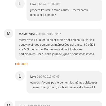
L
Lolo
01/07/2015 07:06
j'espère trouver le temps aussi ... merci carole,
bisous et à bientôt !!
M
MAMYROSE2
30/06/2015 09:07
Merci d'avoir publier un billet sur les défis en cours!!<br /> Il
peut y avoir des personnes intéressées qui passent à côté!!
<br /> Super!!<br /> Bonne réalisation à toutes les
participantes, <br /> belle journée, gros bisoussssssssssss
Répondre
L
Lolo
01/07/2015 07:05
et nous n'avons pas forcément les mêmes visiteuses
... merci mamyrose, gros bisoussssss et à bientôt !!
M