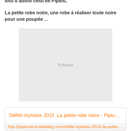
tout d'abord celui de Pipiou,
La petite robe noire, une robe à réaliser toute noire
pour une poupée ...
Publicité
Défilé-stylistes 2015 .La petite robe noire - Pipiouland.eklablog.com
http://pipiouland.eklablog.com/defile-stylistes-2015-la-petite-robe-noire-c26799188