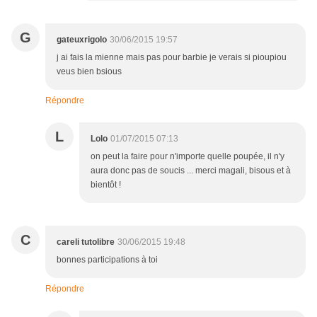
G
gateuxrigolo
30/06/2015 19:57
j ai fais la mienne mais pas pour barbie je verais si pioupiou
veus bien bsious
Répondre
L
Lolo
01/07/2015 07:13
on peut la faire pour n'importe quelle poupée, il n'y
aura donc pas de soucis ... merci magali, bisous et à
bientôt !
C
careli tutolibre
30/06/2015 19:48
bonnes participations à toi
Répondre