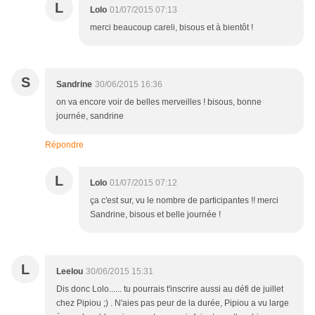
L
Lolo
01/07/2015 07:13
merci beaucoup careli, bisous et à bientôt !
S
Sandrine
30/06/2015 16:36
on va encore voir de belles merveilles ! bisous, bonne
journée, sandrine
Répondre
L
Lolo
01/07/2015 07:12
ça c'est sur, vu le nombre de participantes !! merci
Sandrine, bisous et belle journée !
L
Leelou
30/06/2015 15:31
Dis donc Lolo...... tu pourrais t'inscrire aussi au défi de juillet
chez Pipiou ;) . N'aies pas peur de la durée, Pipiou a vu large