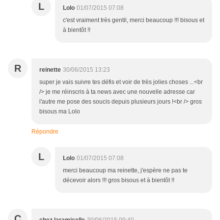
L
Lolo
01/07/2015 07:08
c'est vraiment très gentil, merci beaucoup !!! bisous et
à bientôt !!
R
reinette
30/06/2015 13:23
super je vais suivre tes défis et voir de très jolies choses ...<br
/> je me réinscris à ta news avec une nouvelle adresse car
l'autre me pose des soucis depuis plusieurs jours !<br /> gros
bisous ma Lolo
Répondre
L
Lolo
01/07/2015 07:08
merci beaucoup ma reinette, j'espère ne pas te
décevoir alors !!! gros bisous et à bientôt !!
C