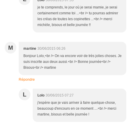
Lolo
30/06/2015 07:53
je te comprends, le jour où je serai mamie, je serai
certainement comme toi ...<br /> tu pourras admirer
les créas de toutes les copinettes ...<br /> merci
michèle, bisous et belle journée !!
M
martine
30/06/2015 06:26
Bonjour Lolo,<br /> On va encore voir de très jolies choses. Je
suis inscrite aux deux aussi.<br /> Bonne journée<br />
Bisous<br /> martine
Répondre
L
Lolo
30/06/2015 07:27
j'espère que je vais arriver à faire quelque-chose,
beaucoup d'encours en ce moment ....<br /> merci
martine, bisous et belle journée !