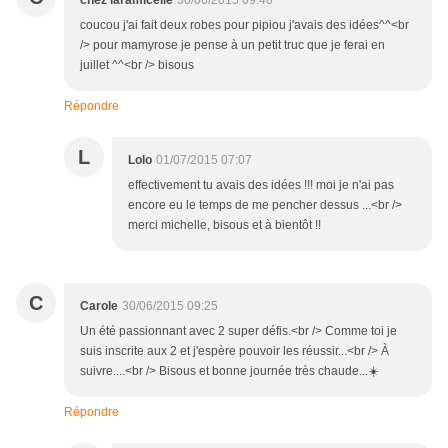
chez laramicelle
30/06/2015 09:40
coucou j'ai fait deux robes pour pipiou j'avais des idées^^<br
/> pour mamyrose je pense à un petit truc que je ferai en
juillet ^^<br /> bisous
Répondre
L
Lolo
01/07/2015 07:07
effectivement tu avais des idées !!! moi je n'ai pas
encore eu le temps de me pencher dessus ...<br />
merci michelle, bisous et à bientôt !!
C
Carole
30/06/2015 09:25
Un été passionnant avec 2 super défis.<br /> Comme toi je
suis inscrite aux 2 et j'espère pouvoir les réussir...<br /> À
suivre....<br /> Bisous et bonne journée très chaude...☀️
Répondre