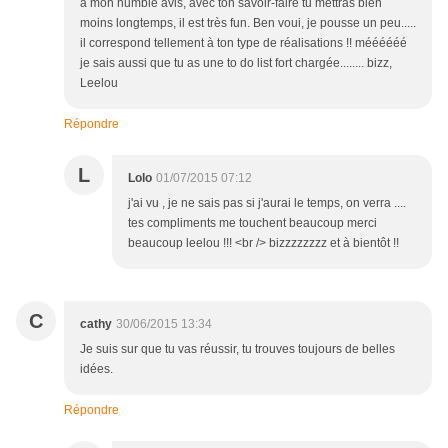
à mon humble avis, avec ton savoir-faire tu mettras bien
moins longtemps, il est très fun. Ben voui, je pousse un peu.....
il correspond tellement à ton type de réalisations !! méééééé
je sais aussi que tu as une to do list fort chargée........ bizz,
Leelou
Répondre
L
Lolo
01/07/2015 07:12
j'ai vu , je ne sais pas si j'aurai le temps, on verra ....
tes compliments me touchent beaucoup merci
beaucoup leelou !!! <br /> bizzzzzzzz et à bientôt !!
C
cathy
30/06/2015 13:34
Je suis sur que tu vas réussir, tu trouves toujours de belles
idées.
Répondre