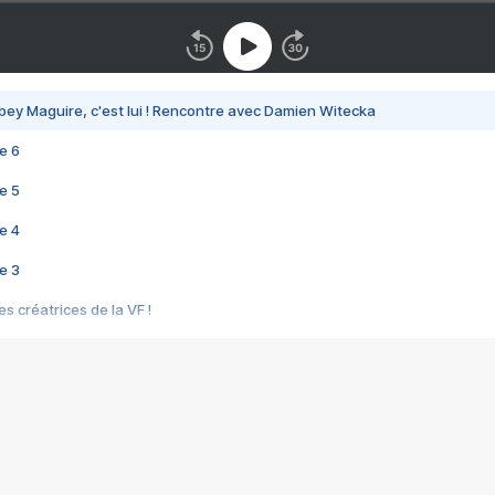
bey Maguire, c'est lui ! Rencontre avec Damien Witecka
e 6
e 5
e 4
e 3
s créatrices de la VF !
e 2
e 1
e Mektoub My Love arrive enfin ! Rencontre avec Shaïn Boumedine et Sal
i : après Toni en famille