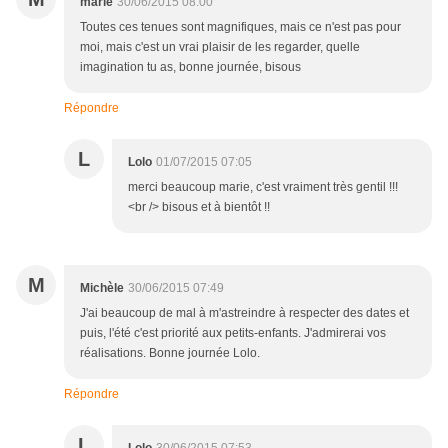
marie
30/06/2015 08:00
Toutes ces tenues sont magnifiques, mais ce n'est pas pour
moi, mais c'est un vrai plaisir de les regarder, quelle
imagination tu as, bonne journée, bisous
Répondre
L
Lolo
01/07/2015 07:05
merci beaucoup marie, c'est vraiment très gentil !!!
<br /> bisous et à bientôt !!
M
Michèle
30/06/2015 07:49
J'ai beaucoup de mal à m'astreindre à respecter des dates et
puis, l'été c'est priorité aux petits-enfants. J'admirerai vos
réalisations. Bonne journée Lolo.
Répondre
L