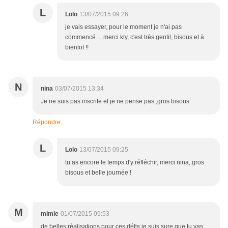
L
Lolo
13/07/2015 09:26
je vais essayer, pour le moment je n'ai pas
commencé ... merci kty, c'est très gentil, bisous et à
bientot !!
N
nina
03/07/2015 13:34
Je ne suis pas inscrite et je ne pense pas ,gros bisous
Répondre
L
Lolo
13/07/2015 09:25
tu as encore le temps d'y réfléchir, merci nina, gros
bisous et belle journée !
M
mimie
01/07/2015 09:53
de belles réalisations pour ces défis je suis sure que tu vas