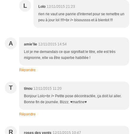
L
Lolo
12/11/2015 21:23
rien ne vaut une panne d'internet pour se remettre un
peu à jour lol !!!!<br /> bisoussss et à bientot !!!
A
amie'lie
12/11/2015 14:54
Lol je me demandais ce que signifiait le titre, elle est très
mignonne, elle va être superbe habillée !
Répondre
T
tinou
12/11/2015 11:20
Bonjour Lolo<br /> Petite pose décontractée, ça doit lui aller.
Bonne fin de journée. Bizzz. ♥martine♥
Répondre
R
roses des vents
12/11/2015 10:47