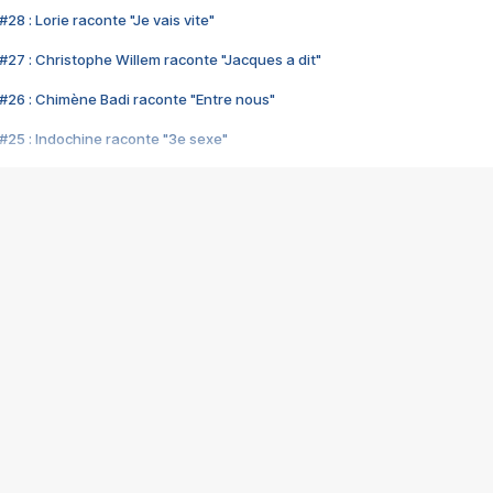
28 : Lorie raconte "Je vais vite"
#27 : Christophe Willem raconte "Jacques a dit"
#26 : Chimène Badi raconte "Entre nous"
#25 : Indochine raconte "3e sexe"
#24 : Zaho raconte "C'est chelou"
#23 : Patrick Bruel raconte "Au café des délices"
#22 : Kyo raconte "Le chemin"
#21 : Nolwenn Leroy raconte "Cassé"
#20 : Patrick Hernandez raconte "Born to be alive"
#19 : Lorie raconte "Près de moi"
#18 : Michael Jones raconte "A nos actes manqués" (avec Jean-Jacque
#17 : Khaled raconte "Aïcha"