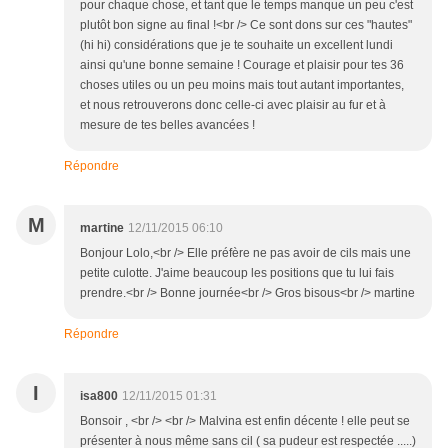
pour chaque chose, et tant que le temps manque un peu c'est
plutôt bon signe au final !<br /> Ce sont dons sur ces "hautes"
(hi hi) considérations que je te souhaite un excellent lundi
ainsi qu'une bonne semaine ! Courage et plaisir pour tes 36
choses utiles ou un peu moins mais tout autant importantes,
et nous retrouverons donc celle-ci avec plaisir au fur et à
mesure de tes belles avancées !
Répondre
M
martine
12/11/2015 06:10
Bonjour Lolo,<br /> Elle préfère ne pas avoir de cils mais une
petite culotte. J'aime beaucoup les positions que tu lui fais
prendre.<br /> Bonne journée<br /> Gros bisous<br /> martine
Répondre
I
isa800
12/11/2015 01:31
Bonsoir , <br /> <br /> Malvina est enfin décente ! elle peut se
présenter à nous même sans cil ( sa pudeur est respectée .....)