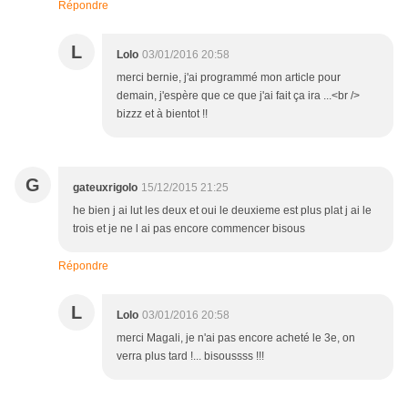
Répondre
L
Lolo
03/01/2016 20:58
merci bernie, j'ai programmé mon article pour
demain, j'espère que ce que j'ai fait ça ira ...<br />
bizzz et à bientot !!
G
gateuxrigolo
15/12/2015 21:25
he bien j ai lut les deux et oui le deuxieme est plus plat j ai le
trois et je ne l ai pas encore commencer bisous
Répondre
L
Lolo
03/01/2016 20:58
merci Magali, je n'ai pas encore acheté le 3e, on
verra plus tard !... bisoussss !!!