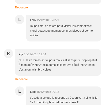
Répondre
L
Lolo
15/12/2015 20:29
j'ai pas mal de retard pour visiter les copinettes !!!
merci beaucoup mamyrose, gros bisous et bonne
soirée !!
K
kty
15/12/2015 11:04
j'ai lu les 3 tomes <br /> pour moi c'est sans plus!! trop répétitif
à mon goût! <br /> et le 3ème, je le trouve bâclé !<br /> enfin,
c'est mon avis<br /> bises
Répondre
L
Lolo
15/12/2015 20:28
c'est déjà ce que je ressens au 2e, on verra si je lis le
3e !!! merci kty, bizzz et bonne soirée !!