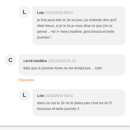
L
Lolo
15/12/2015 08:01
je lirai peut-etre le 3e un jour, j'ai entendu dire qu'il
était mieux, si je le lis je vous dirai ce que j'en ai
pensé ...<br /> merci martine, gros bisous et belle
journée !
C
careli tutolibre
15/12/2015 01:13
déjà que le premier tome ne me tentait pas ... mdrr
Répondre
L
Lolo
15/12/2015 08:01
dans ce cas le 2e ne te plaira pas c'est sur lol !!!
bisousss et belle journée !!