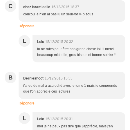
C
chez laramicelle
15/12/2015 18:37
coucou je n'en ai pas lu un seul<br /> bisous
Répondre
L
Lolo
15/12/2015 20:32
tu ne rates peut-être pas grand chose lol !!! merci
beaucoup michelle, gros bisous et bonne soirée !!
B
Bernieshoot
15/12/2015 15:33
j'ai eu du mal à accroché avec le tome 1 mais je comprends
que l'on apprécie ces lectures
Répondre
L
Lolo
15/12/2015 20:31
moi je ne peux pas dire que j'apprécie, mais j'en