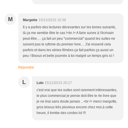
M
Margotte
15/12/2015 10:38
Il y a parfois des lectures décevantes sur les tomes suivants,
là ça me semble être le cas !<br /> A faire suivre à l'écrivain
peut-être..... ça fait un peu "commercial" quand les suites ne
suivent pas le rythme du premier livre.... J'ai ressenti cela
parfois et dans les séries filmées ça fait parfois ça aussi un
peu ! Bisous et belle journée à toi malgré un temps gris ici !
Répondre
L
Lolo
15/12/2015 20:27
c'est vrai que les suites sont rarement intéressantes,
le plus commercial je pense doit être le 4e livre que
je ne lirai sans doute jamais ...<br /> merci margotte,
gros bisous très pluvieux encore chez moi,à cette
heure, il tombe des cordes lol !!!