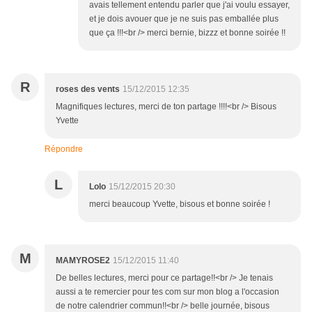
avais tellement entendu parler que j'ai voulu essayer,
et je dois avouer que je ne suis pas emballée plus
que ça !!!<br /> merci bernie, bizzz et bonne soirée !!
R
roses des vents
15/12/2015 12:35
Magnifiques lectures, merci de ton partage !!!!<br /> Bisous
Yvette
Répondre
L
Lolo
15/12/2015 20:30
merci beaucoup Yvette, bisous et bonne soirée !
M
MAMYROSE2
15/12/2015 11:40
De belles lectures, merci pour ce partage!!<br /> Je tenais
aussi a te remercier pour tes com sur mon blog a l'occasion
de notre calendrier commun!!<br /> belle journée, bisous