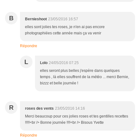
B
Bernieshoot
23/05/2016 16:57
elles sont jolies tes roses, je n'en ai pas encore
photographiées cette année mais ça va venir
Répondre
L
Lolo
24/05/2016 07:25
elles seront plus belles j'espère dans quelques
temps , là elles souffrent de la météo ... merci Bernie,
bizzz et belle journée !
R
roses des vents
23/05/2016 14:16
Merci beaucoup pour ces jolies roses et tes gentilles recettes
!!!!!<br /> Bonne journée !!!!<br /> Bisous Yvette
Répondre