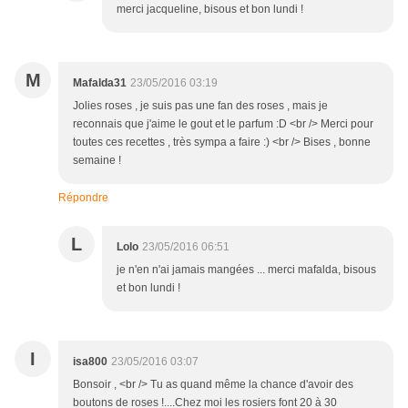
merci jacqueline, bisous et bon lundi !
M
Mafalda31
23/05/2016 03:19
Jolies roses , je suis pas une fan des roses , mais je
reconnais que j'aime le gout et le parfum :D <br /> Merci pour
toutes ces recettes , très sympa a faire :) <br /> Bises , bonne
semaine !
Répondre
L
Lolo
23/05/2016 06:51
je n'en n'ai jamais mangées ... merci mafalda, bisous
et bon lundi !
I
isa800
23/05/2016 03:07
Bonsoir , <br /> Tu as quand même la chance d'avoir des
boutons de roses !....Chez moi les rosiers font 20 à 30