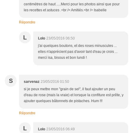
centimètres de haut .....Merci pour les photos ainsi que pour
les recettes et astuces .<br /> Amitiés.<br /> Isabelle
Répondre
L
Lolo
23/05/2016 06:50
j'ai quelques boutons, et des roses minuscules ...
elles n'apprécient pas d'avoir tant d'eau je crois ...
merci isa, bisous et bon lundi !
S
sarvenaz
23/05/2016 01:50
si je peux mettre mon "grain de sel", il faut ajouter un peu
d'eau de rose (mais la vraie) et lorsque la confiture est prête, y
ajouter quelques bâtonnets de pistaches. Hum !!!
Répondre
L
Lolo
23/05/2016 06:49