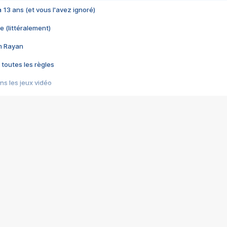
 a 13 ans (et vous l'avez ignoré)
e (littéralement)
im Rayan
 toutes les règles
s les jeux vidéo
us choquant de Rockstar ? - Le scandale BULLY
e plus moche de Steam
du RÊVE tourne au CAUCHEMAR
pendant 8 heures
it… à tort
umiliés par un jeu vidéo
ire - Final Fantasy 8