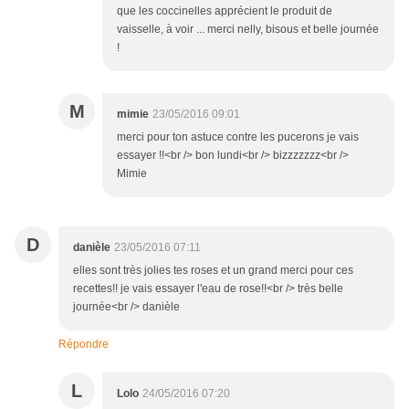
que les coccinelles apprécient le produit de
vaisselle, à voir ... merci nelly, bisous et belle journée
!
M
mimie
23/05/2016 09:01
merci pour ton astuce contre les pucerons je vais
essayer !!<br /> bon lundi<br /> bizzzzzzz<br />
Mimie
D
danièle
23/05/2016 07:11
elles sont très jolies tes roses et un grand merci pour ces
recettes!! je vais essayer l'eau de rose!!<br /> très belle
journée<br /> danièle
Répondre
L
Lolo
24/05/2016 07:20