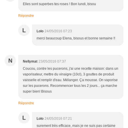
Elles sont superbes tes roses ! Bon lundi, bisou
Répondre
L
Lolo
24/05/2016 07:23
merci beaucoup Elena, bisous et bonne semaine !!
N
Nellymat
23/05/2016 07:37
Coucou, contre les pucerons, j'ai une recette maison: dans un
vaporisateur, mettre du vinaigre (10cl), 3 gouttes de produit
vaisselle et remplir d'eau. Mélanger. Ça mousse. On vaporise
sur les pucerons. Recommencer tous les 2 jours... ça marche
super bien! Bisous
Répondre
L
Lolo
24/05/2016 07:21
surement très efficace, mais je ne suis pas certaine