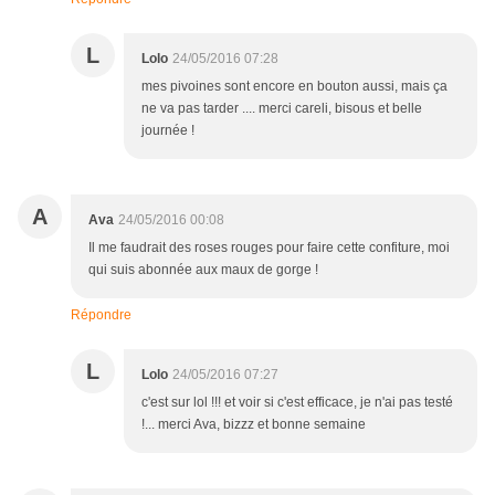
L
Lolo
24/05/2016 07:28
mes pivoines sont encore en bouton aussi, mais ça
ne va pas tarder .... merci careli, bisous et belle
journée !
A
Ava
24/05/2016 00:08
Il me faudrait des roses rouges pour faire cette confiture, moi
qui suis abonnée aux maux de gorge !
Répondre
L
Lolo
24/05/2016 07:27
c'est sur lol !!! et voir si c'est efficace, je n'ai pas testé
!... merci Ava, bizzz et bonne semaine