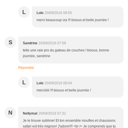
L
Lolo
20/09/2016 08:05
merci beaucoup iza !!! bisous et belle journée !
S
Sandrine
20/09/2016 07:59
telle une raie pro du gateau de couches ! bisous, bonne
journée, sandrine
Répondre
L
Lolo
20/09/2016 08:04
merciiiiii !!! bisous et belle journée !
N
Nellymat
20/09/2016 07:32
Je le trouve sublime! Et ton ensemble moufles et chaussons
safari est très mignon! J'adore!!!! <br /> Je comprends que tu