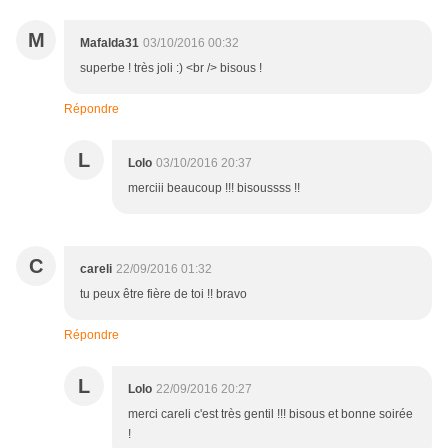
M
Mafalda31
03/10/2016 00:32
superbe ! très joli :) <br /> bisous !
Répondre
L
Lolo
03/10/2016 20:37
merciii beaucoup !!! bisoussss !!
C
careli
22/09/2016 01:32
tu peux être fière de toi !! bravo
Répondre
L
Lolo
22/09/2016 20:27
merci careli c'est très gentil !!! bisous et bonne soirée
!