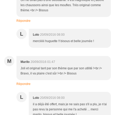
On ne dirait pas d'une débutante. Il est magnifique et j'adore
les chaussons ainsi que les moufles. Très original comme
thème.<br /> Bisous
Répondre
L
Lolo
20/09/2016 08:00
merciiiiii huguette !! bisous et belle journée !
M
Marilo
20/09/2016 01:47
Joli et original tant par son thème que par son utilité !<br />
Bravo, il va plaire c'est sûr !<br /> Bisous
Répondre
L
Lolo
20/09/2016 08:00
il a déjà été offert, mais je ne sais pas s'il a plu, je n'ai
pas revu la personne qui me l'a acheté ... merci
marilo, bisous et belle journée !