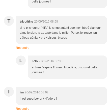
belle journée !
T
tricotitine
20/09/2016 08:58
si le pitchounet "kiffe" le singe autant que mon bébé d'amour
aime le sien, tu as tapé dans le mille ! Perso, je trouve ton
gâteau génial!<br /> bisous, bisous
Répondre
L
Lolo
21/09/2016 06:38
et bien j'espère !!! merci tricotitine, bisous et belle
journée !
I
iza
20/09/2016 08:02
il est superbe<br /> j'adore !
Répondre