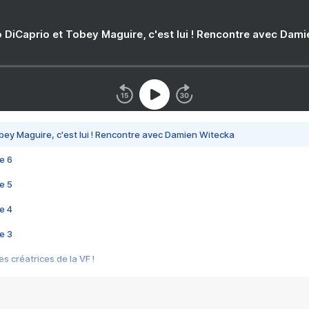
 DiCaprio et Tobey Maguire, c'est lui ! Rencontre avec Dam
bey Maguire, c'est lui ! Rencontre avec Damien Witecka
e 6
e 5
e 4
e 3
s créatrices de la VF !
e 2
e 1