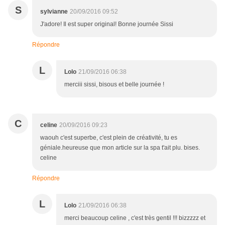
S
sylvianne
20/09/2016 09:52
J'adore! Il est super original! Bonne journée Sissi
Répondre
L
Lolo
21/09/2016 06:38
merciii sissi, bisous et belle journée !
C
celine
20/09/2016 09:23
waouh c'est superbe, c'est plein de créativité, tu es
géniale.heureuse que mon article sur la spa t'ait plu. bises.
celine
Répondre
L
Lolo
21/09/2016 06:38
merci beaucoup celine , c'est très gentil !!! bizzzzz et