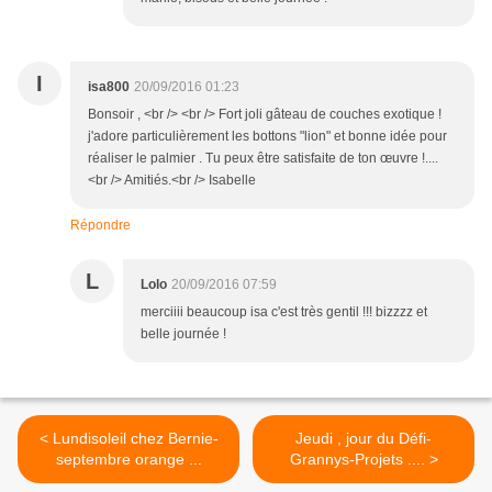
I
isa800
20/09/2016 01:23
Bonsoir , <br /> <br /> Fort joli gâteau de couches exotique !
j'adore particulièrement les bottons "lion" et bonne idée pour
réaliser le palmier . Tu peux être satisfaite de ton œuvre !....
<br /> Amitiés.<br /> Isabelle
Répondre
L
Lolo
20/09/2016 07:59
merciiii beaucoup isa c'est très gentil !!! bizzzz et
belle journée !
< Lundisoleil chez Bernie-
Jeudi , jour du Défi-
septembre orange ...
Grannys-Projets .... >