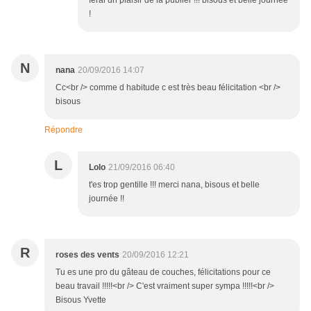
ferai un plaisir de la publier !!! bisous et belle journée
!
N
nana
20/09/2016 14:07
Cc<br /> comme d habitude c est très beau félicitation <br />
bisous
Répondre
L
Lolo
21/09/2016 06:40
t'es trop gentille !!! merci nana, bisous et belle
journée !!
R
roses des vents
20/09/2016 12:21
Tu es une pro du gâteau de couches, félicitations pour ce
beau travail !!!!!<br /> C'est vraiment super sympa !!!!!<br />
Bisous Yvette