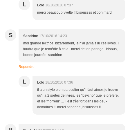
L
Lolo
18/10/2016 07:37
merci beaucoup yvette !! bisoussss et bon mardi !
S
Sandrine
17/10/2016 14:23
moi grande lectrice, bizarrement, je n'ai jamais lu ces livres. Il
faudra que je remédie à cela ! merci de ton partage ! bisous,
bonne journée, sandrine
Répondre
L
Lolo
18/10/2016 07:36
il a un style bien particulier qu'il faut aimer, je trouve
qu'il a 2 sortes de livres, les "psycho" que je préfère,
et les "horreur" ... il est très fort dans les deux
domaines !!! merci sandrine, bisoussss !!
R