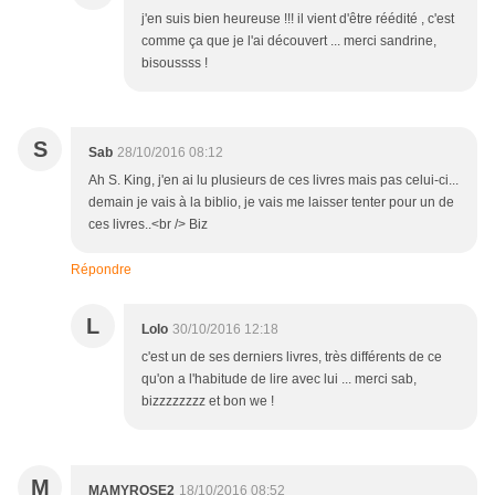
j'en suis bien heureuse !!! il vient d'être réédité , c'est
comme ça que je l'ai découvert ... merci sandrine,
bisoussss !
S
Sab
28/10/2016 08:12
Ah S. King, j'en ai lu plusieurs de ces livres mais pas celui-ci...
demain je vais à la biblio, je vais me laisser tenter pour un de
ces livres..<br /> Biz
Répondre
L
Lolo
30/10/2016 12:18
c'est un de ses derniers livres, très différents de ce
qu'on a l'habitude de lire avec lui ... merci sab,
bizzzzzzzz et bon we !
M
MAMYROSE2
18/10/2016 08:52