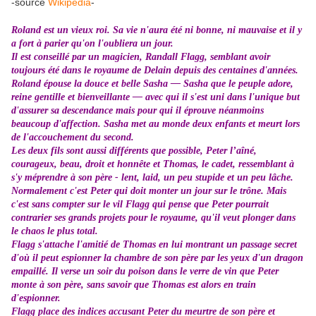
-source
Wikipédia
-
Roland est un vieux roi. Sa vie n'aura été ni bonne, ni mauvaise et il y
a fort à parier qu'on l'oubliera un jour.
Il est conseillé par un magicien, Randall Flagg, semblant avoir
toujours été dans le royaume de Delain depuis des centaines d'années.
Roland épouse la douce et belle Sasha — Sasha que le peuple adore,
reine gentille et bienveillante — avec qui il s'est uni dans l'unique but
d'assurer sa descendance mais pour qui il éprouve néanmoins
beaucoup d'affection. Sasha met au monde deux enfants et meurt lors
de l'accouchement du second.
Les deux fils sont aussi différents que possible, Peter l’aîné,
courageux, beau, droit et honnête et Thomas, le cadet, ressemblant à
s'y méprendre à son père - lent, laid, un peu stupide et un peu lâche.
Normalement c'est Peter qui doit monter un jour sur le trône. Mais
c'est sans compter sur le vil Flagg qui pense que Peter pourrait
contrarier ses grands projets pour le royaume, qu'il veut plonger dans
le chaos le plus total.
Flagg s'attache l'amitié de Thomas en lui montrant un passage secret
d'où il peut espionner la chambre de son père par les yeux d'un dragon
empaillé. Il verse un soir du poison dans le verre de vin que Peter
monte à son père, sans savoir que Thomas est alors en train
d'espionner.
Flagg place des indices accusant Peter du meurtre de son père et