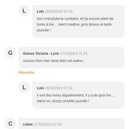
L
Lolo
18/10/2016 07:33
moi c'est plutot le contraire, et j'ai encore plein de
livres à lire ... merci martine, gros bisous et belle
journée !
G
Gomez Victoria - Lynn
17/10/2016 11:41
coucou mon mari aime bien cet auteur ;
Répondre
L
Lolo
18/10/2016 07:32
il sort des livres régulièrement, il y a de quoi lire ...
merci vic, bizzzz et belle journée !
C
celine
17/10/2016 07:40