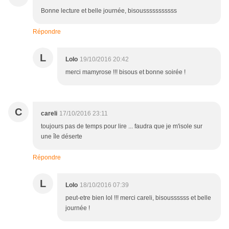
Bonne lecture et belle journée, bisousssssssssss
Répondre
L
Lolo
19/10/2016 20:42
merci mamyrose !!! bisous et bonne soirée !
C
careli
17/10/2016 23:11
toujours pas de temps pour lire ... faudra que je m'isole sur
une île déserte
Répondre
L
Lolo
18/10/2016 07:39
peut-etre bien lol !!! merci careli, bisoussssss et belle
journée !