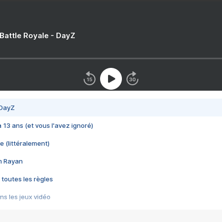
 Battle Royale - DayZ
 DayZ
 a 13 ans (et vous l'avez ignoré)
e (littéralement)
im Rayan
 toutes les règles
s les jeux vidéo
us choquant de Rockstar ? - Le scandale BULLY