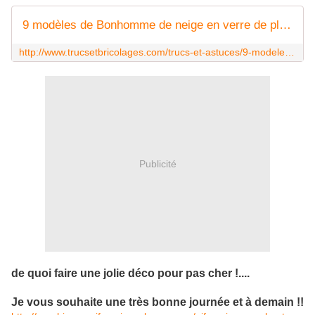
9 modèles de Bonhomme de neige en verre de plastique! Plus une vidéo tutoriel!
http://www.trucsetbricolages.com/trucs-et-astuces/9-modeles-de-bonhomme-de-neige-en-verre-de-plastique-plus-une-video-tutoriel
Publicité
de quoi faire une jolie déco pour pas cher !....
Je vous souhaite une très bonne journée et à demain !!