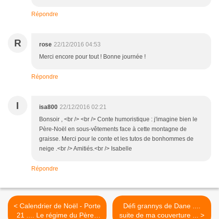
Répondre
R
rose
22/12/2016 04:53
Merci encore pour tout ! Bonne journée !
Répondre
I
isa800
22/12/2016 02:21
Bonsoir , <br /> <br /> Conte humoristique : j'imagine bien le
Père-Noël en sous-vêtements face à cette montagne de
graisse. Merci pour le conte et les tutos de bonhommes de
neige .<br /> Amitiés.<br /> Isabelle
Répondre
< Calendrier de Noël - Porte
Défi grannys de Dane ....
21 .... Le régime du Père -
suite de ma couverture ... >