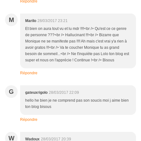
Répondre
M
Marilo
28/03/2017 23:21
Et bien on aura tout vu et lu mdr !!!!<br /> Qu'est ce ce genre
de personne ???<br /> Hallucinant !!!<br /> Bizarre que
Monique ne se manifeste pas !!!! Ah mais c'est vrai y'a rien à
avoir gratos !!!<br /> Va te coucher Monique tu as grand
besoin de sommeil...<br /> Ne t'inquiète pas Lolo ton blog est
super et nous on l'apprécie ! Continue !<br /> Bisous
Répondre
G
gateuxrigolo
28/03/2017 22:09
hello he bien je ne comprend pas son soucis moi j aime bien
ton blog bisous
Répondre
W
Wadoux
28/03/2017 20:39