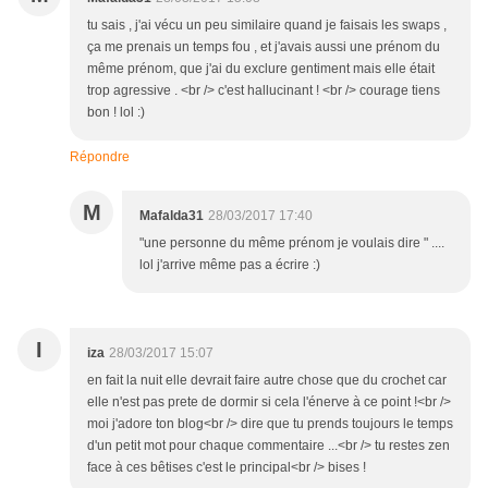
tu sais , j'ai vécu un peu similaire quand je faisais les swaps ,
ça me prenais un temps fou , et j'avais aussi une prénom du
même prénom, que j'ai du exclure gentiment mais elle était
trop agressive . <br /> c'est hallucinant ! <br /> courage tiens
bon ! lol :)
Répondre
M
Mafalda31
28/03/2017 17:40
"une personne du même prénom je voulais dire " ....
lol j'arrive même pas a écrire :)
I
iza
28/03/2017 15:07
en fait la nuit elle devrait faire autre chose que du crochet car
elle n'est pas prete de dormir si cela l'énerve à ce point !<br />
moi j'adore ton blog<br /> dire que tu prends toujours le temps
d'un petit mot pour chaque commentaire ...<br /> tu restes zen
face à ces bêtises c'est le principal<br /> bises !