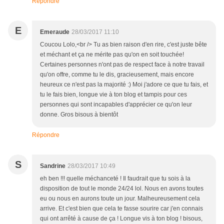
Répondre
E
Emeraude
28/03/2017 11:10
Coucou Lolo,<br /> Tu as bien raison d'en rire, c'est juste bête
et méchant et ça ne mérite pas qu'on en soit touchée!
Certaines personnes n'ont pas de respect face à notre travail
qu'on offre, comme tu le dis, gracieusement, mais encore
heureux ce n'est pas la majorité :) Moi j'adore ce que tu fais, et
tu le fais bien, longue vie à ton blog et tampis pour ces
personnes qui sont incapables d'apprécier ce qu'on leur
donne. Gros bisous à bientôt
Répondre
S
Sandrine
28/03/2017 10:49
eh ben !!! quelle méchanceté ! Il faudrait que tu sois à la
disposition de tout le monde 24/24 lol. Nous en avons toutes
eu ou nous en aurons toute un jour. Malheureusement cela
arrive. Et c'est bien que cela te fasse sourire car j'en connais
qui ont arrêté à cause de ça ! Longue vis à ton blog ! bisous,