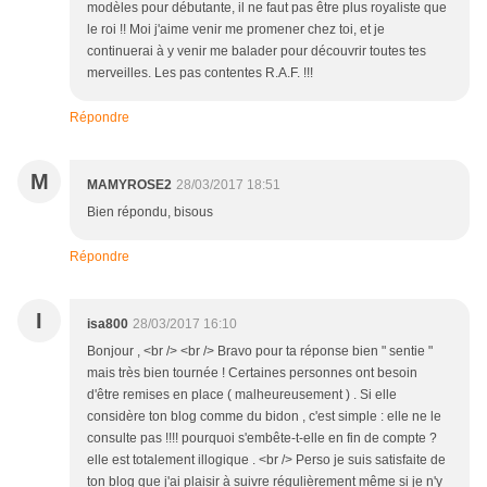
modèles pour débutante, il ne faut pas être plus royaliste que
le roi !! Moi j'aime venir me promener chez toi, et je
continuerai à y venir me balader pour découvrir toutes tes
merveilles. Les pas contentes R.A.F. !!!
Répondre
M
MAMYROSE2
28/03/2017 18:51
Bien répondu, bisous
Répondre
I
isa800
28/03/2017 16:10
Bonjour , <br /> <br /> Bravo pour ta réponse bien " sentie "
mais très bien tournée ! Certaines personnes ont besoin
d'être remises en place ( malheureusement ) . Si elle
considère ton blog comme du bidon , c'est simple : elle ne le
consulte pas !!!! pourquoi s'embête-t-elle en fin de compte ?
elle est totalement illogique . <br /> Perso je suis satisfaite de
ton blog que j'ai plaisir à suivre régulièrement même si je n'y