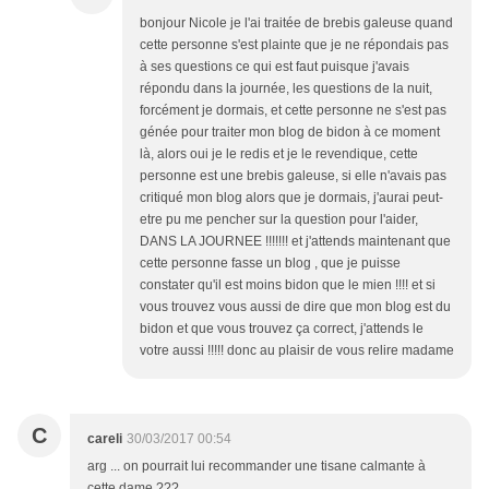
bonjour Nicole je l'ai traitée de brebis galeuse quand
cette personne s'est plainte que je ne répondais pas
à ses questions ce qui est faut puisque j'avais
répondu dans la journée, les questions de la nuit,
forcément je dormais, et cette personne ne s'est pas
génée pour traiter mon blog de bidon à ce moment
là, alors oui je le redis et je le revendique, cette
personne est une brebis galeuse, si elle n'avais pas
critiqué mon blog alors que je dormais, j'aurai peut-
etre pu me pencher sur la question pour l'aider,
DANS LA JOURNEE !!!!!!! et j'attends maintenant que
cette personne fasse un blog , que je puisse
constater qu'il est moins bidon que le mien !!!! et si
vous trouvez vous aussi de dire que mon blog est du
bidon et que vous trouvez ça correct, j'attends le
votre aussi !!!!! donc au plaisir de vous relire madame
C
careli
30/03/2017 00:54
arg ... on pourrait lui recommander une tisane calmante à
cette dame ???