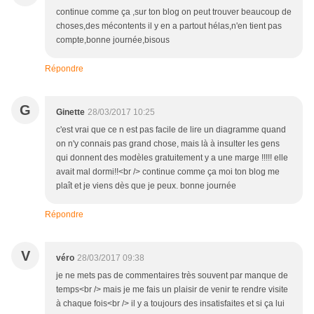
continue comme ça ,sur ton blog on peut trouver beaucoup de
choses,des mécontents il y en a partout hélas,n'en tient pas
compte,bonne journée,bisous
Répondre
G
Ginette
28/03/2017 10:25
c'est vrai que ce n est pas facile de lire un diagramme quand
on n'y connais pas grand chose, mais là à insulter les gens
qui donnent des modèles gratuitement y a une marge !!!!! elle
avait mal dormi!!<br /> continue comme ça moi ton blog me
plaît et je viens dès que je peux. bonne journée
Répondre
V
véro
28/03/2017 09:38
je ne mets pas de commentaires très souvent par manque de
temps<br /> mais je me fais un plaisir de venir te rendre visite
à chaque fois<br /> il y a toujours des insatisfaites et si ça lui