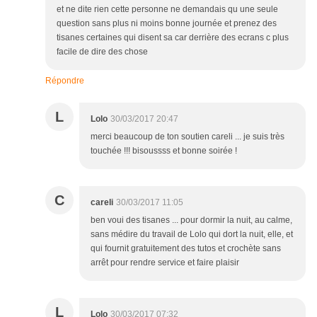
et ne dite rien cette personne ne demandais qu une seule
question sans plus ni moins bonne journée et prenez des
tisanes certaines qui disent sa car derrière des ecrans c plus
facile de dire des chose
Répondre
L
Lolo
30/03/2017 20:47
merci beaucoup de ton soutien careli ... je suis très
touchée !!! bisoussss et bonne soirée !
C
careli
30/03/2017 11:05
ben voui des tisanes ... pour dormir la nuit, au calme,
sans médire du travail de Lolo qui dort la nuit, elle, et
qui fournit gratuitement des tutos et crochète sans
arrêt pour rendre service et faire plaisir
L
Lolo
30/03/2017 07:32