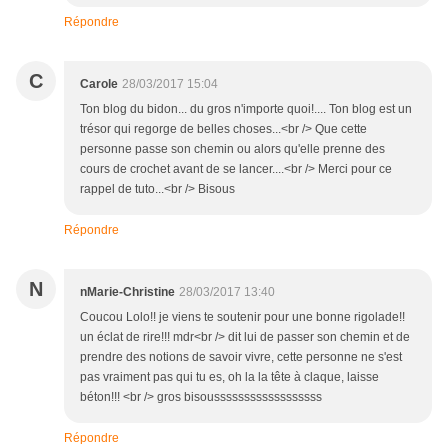
Répondre
C
Carole
28/03/2017 15:04
Ton blog du bidon... du gros n'importe quoi!.... Ton blog est un
trésor qui regorge de belles choses...<br /> Que cette
personne passe son chemin ou alors qu'elle prenne des
cours de crochet avant de se lancer....<br /> Merci pour ce
rappel de tuto...<br /> Bisous
Répondre
N
nMarie-Christine
28/03/2017 13:40
Coucou Lolo!! je viens te soutenir pour une bonne rigolade!!
un éclat de rire!!! mdr<br /> dit lui de passer son chemin et de
prendre des notions de savoir vivre, cette personne ne s'est
pas vraiment pas qui tu es, oh la la tête à claque, laisse
béton!!! <br /> gros bisoussssssssssssssssss
Répondre