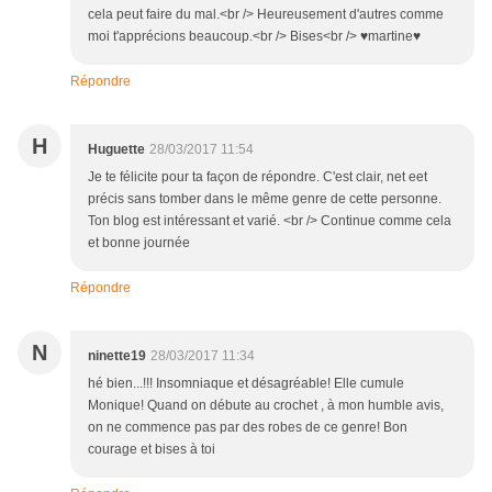
cela peut faire du mal.<br /> Heureusement d'autres comme
moi t'apprécions beaucoup.<br /> Bises<br /> ♥martine♥
Répondre
H
Huguette
28/03/2017 11:54
Je te félicite pour ta façon de répondre. C'est clair, net eet
précis sans tomber dans le même genre de cette personne.
Ton blog est intéressant et varié. <br /> Continue comme cela
et bonne journée
Répondre
N
ninette19
28/03/2017 11:34
hé bien...!!! Insomniaque et désagréable! Elle cumule
Monique! Quand on débute au crochet , à mon humble avis,
on ne commence pas par des robes de ce genre! Bon
courage et bises à toi