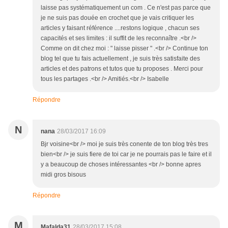
laisse pas systématiquement un com . Ce n'est pas parce que
je ne suis pas douée en crochet que je vais critiquer les
articles y faisant référence ....restons logique , chacun ses
capacités et ses limites : il suffit de les reconnaître .<br />
Comme on dit chez moi : " laisse pisser " .<br /> Continue ton
blog tel que tu fais actuellement , je suis très satisfaite des
articles et des patrons et tutos que tu proposes . Merci pour
tous les partages .<br /> Amitiés.<br /> Isabelle
Répondre
N
nana
28/03/2017 16:09
Bjr voisine<br /> moi je suis très conente de ton blog très tres
bien<br /> je suis fiere de toi car je ne pourrais pas le faire et il
y a beaucoup de choses intéressantes <br /> bonne apres
midi gros bisous
Répondre
M
Mafalda31
28/03/2017 15:08