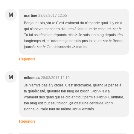
M
martine
28/03/2017 12:55
Bonjour Lolo,<br /> C'est vraiment du n'importe quoi. Il y en a
qui n'ont vraiment rien d'autres à faire que de critiquer..<br />
Tu lui as très bien répondu.<br /> Je suis ton blog depuis très
longtemps et je l'adore et je ne suis pas la seule.<br /> Bonne
journée<br /> Gros bisous<br /> martine
Répondre
M
mikemac
28/03/2017 12:19
Je n'arrive pas à y croire. C'est incroyable, quand je pense à
ta générosité, qualifier ton blog de bidon...<br /> Il y a
vraiment des gens qui se croient tout permis !!<br /> Continue,
ton blog est tout sauf bidon, ça c'est une certitude.<br />
Bonne journée tout de même.<br /> Amitiés
Répondre