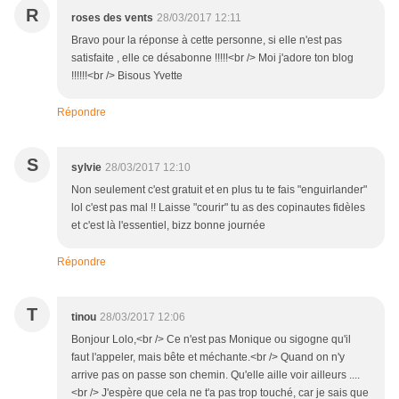
R
roses des vents
28/03/2017 12:11
Bravo pour la réponse à cette personne, si elle n'est pas
satisfaite , elle ce désabonne !!!!!<br /> Moi j'adore ton blog
!!!!!!<br /> Bisous Yvette
Répondre
S
sylvie
28/03/2017 12:10
Non seulement c'est gratuit et en plus tu te fais "enguirlander"
lol c'est pas mal !! Laisse "courir" tu as des copinautes fidèles
et c'est là l'essentiel, bizz bonne journée
Répondre
T
tinou
28/03/2017 12:06
Bonjour Lolo,<br /> Ce n'est pas Monique ou sigogne qu'il
faut l'appeler, mais bête et méchante.<br /> Quand on n'y
arrive pas on passe son chemin. Qu'elle aille voir ailleurs ....
<br /> J'espère que cela ne t'a pas trop touché, car je sais que