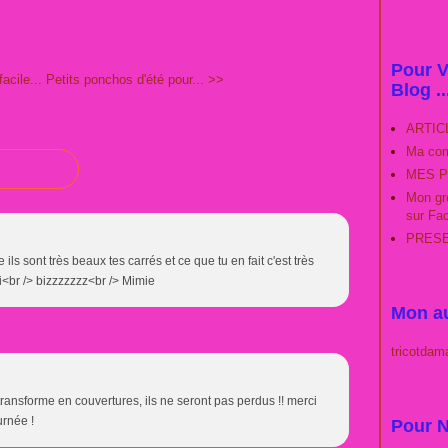
Pour V
acile...
Petits ponchos d'été pour... >>
Blog ..
ARTIC
Ma com
MES P
Mon gro
sur Fa
PRESEN
s sont très beaux tes carrés et ce que tu en fait c'est très
i<br /> bizzzzzzz<br /> Mimie
Mon au
tricotdam
 transforme en couvertures, ils ne seront pas perdus !! merci
urnée !
Pour N