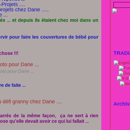
és ... et depuis ils étaient chez moi dans un
servir pour faire les couvertures de bébé pour
TRAD
chose !!!
oto pour Dane ...
 de faite ...
Archiv
 carrés de la même façon, ça ne sert à rien
 qu'elle devait avoir ce qui lui fallait ...