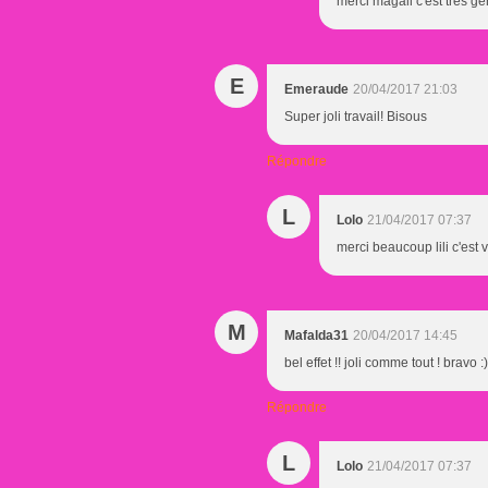
merci magali c'est très gen
E
Emeraude
20/04/2017 21:03
Super joli travail! Bisous
Répondre
L
Lolo
21/04/2017 07:37
merci beaucoup lili c'est v
M
Mafalda31
20/04/2017 14:45
bel effet !! joli comme tout ! bravo
Répondre
L
Lolo
21/04/2017 07:37