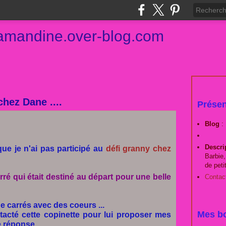
damandine.over-blog.com
chez Dane ....
Présen
Blog
:
Descri
que je n'ai pas participé au
défi granny chez
Barbie,
de peti
carré qui était destiné au départ pour une belle
Contac
e carrés avec des coeurs ...
Mes bo
contacté cette copinette pour lui proposer mes
 réponse ...