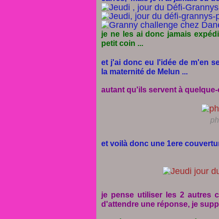
je ne les ai donc jamais expédi
petit coin ...
et j'ai donc eu l'idée de m'en 
la maternité de Melun ...
autant qu'ils servent à quelque-
ph
et voilà donc une 1ere couverture
je pense utiliser les 2 autres
d'attendre une réponse, je suppose