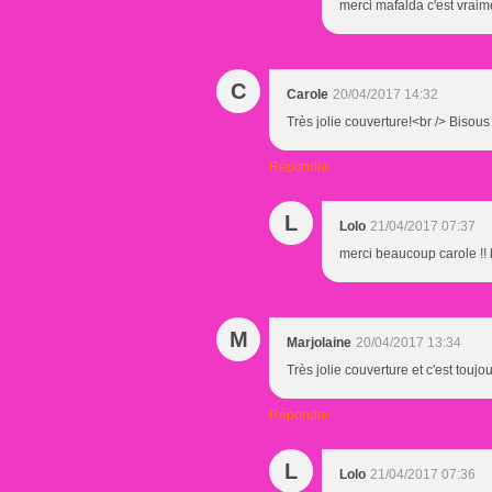
merci mafalda c'est vraimen
C
Carole
20/04/2017 14:32
Très jolie couverture!<br /> Bisous
Répondre
L
Lolo
21/04/2017 07:37
merci beaucoup carole !! b
M
Marjolaine
20/04/2017 13:34
Très jolie couverture et c'est touj
Répondre
L
Lolo
21/04/2017 07:36