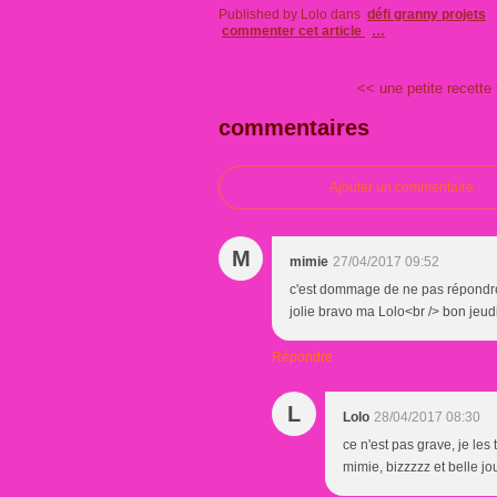
Published by Lolo
dans
défi granny projets
commenter cet article
…
<< une petite recette f
commentaires
Ajouter un commentaire
M
mimie
27/04/2017 09:52
c'est dommage de ne pas répondre il
jolie bravo ma Lolo<br /> bon jeud
Répondre
L
Lolo
28/04/2017 08:30
ce n'est pas grave, je les
mimie, bizzzzz et belle jo