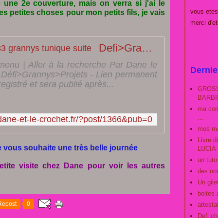
 une 2e couverture, mais on verra si j'ai le
vous et
s petites choses pour mon petits fils, je vais
merci d'e
Defi>Grannys>Projets N 33 grannys tunique suite
 menu | Aller à la recherche Par Dane le
Dernie
- Défi>Grannys>Projets - Lien permanent
gistré et sera publié après...
GROSS
BARBIE
ma com
...
dane-et-le-crochet.fr/?post/1366&pub=0
mes ma
Livre 
je vous souhaite une très belle journée
LUCIA
un tut
etite visite chez Dane pour voir les autres
des no
Un gilet
boites 
Repost
0
attestat
Defi ch