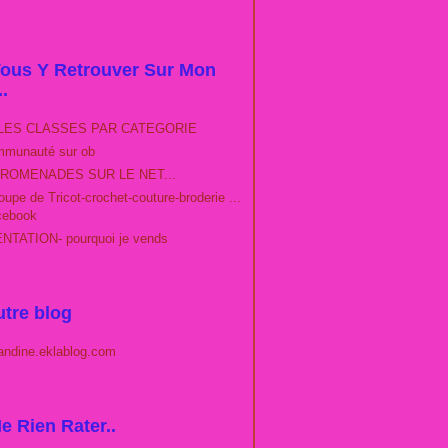
ous Y Retrouver Sur Mon
..
LES CLASSES PAR CATEGORIE
munauté sur ob
ROMENADES SUR LE NET...
upe de Tricot-crochet-couture-broderie ...
cebook
TATION- pourquoi je vends
tre blog
andine.eklablog.com
e Rien Rater..