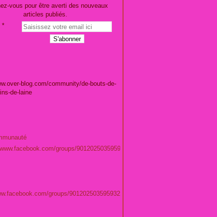
ez-vous pour être averti des nouveaux
articles publiés.
ww.over-blog.com/community/de-bouts-de-
rins-de-laine
mmunauté
//www.facebook.com/groups/901202503595932/
www.facebook.com/groups/901202503595932/