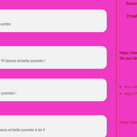
Abonn
Email
centre.
https://w
fils-aux-b
 !!!! bisous et belle journée !
ma co
e journée !
https:
https://
ous et belle journée à toi !!