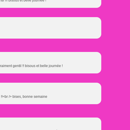
til !!! bisous et belle journée !
raiment gentil !! bisous et belle journée !
 :) !!<br /> bises, bonne semaine