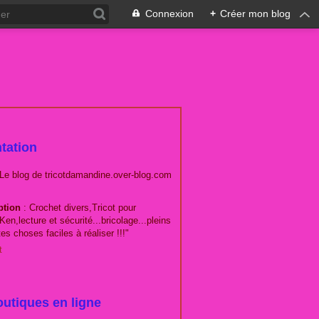
Connexion
+
Créer mon blog
tation
 Le blog de tricotdamandine.over-blog.com
ption
: Crochet divers,Tricot pour
Ken,lecture et sécurité...bricolage...pleins
tes choses faciles à réaliser !!!"
t
utiques en ligne