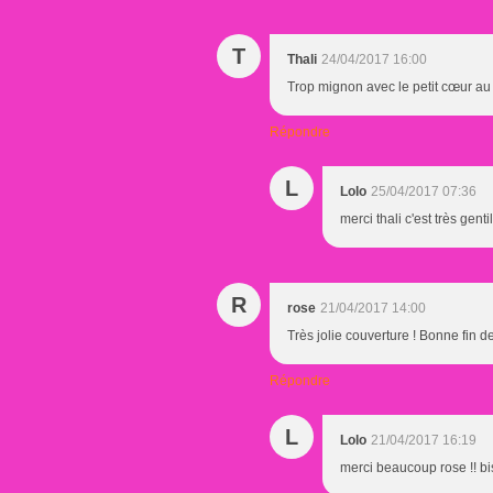
T
Thali
24/04/2017 16:00
Trop mignon avec le petit cœur au 
Répondre
L
Lolo
25/04/2017 07:36
merci thali c'est très gentil
R
rose
21/04/2017 14:00
Très jolie couverture ! Bonne fin d
Répondre
L
Lolo
21/04/2017 16:19
merci beaucoup rose !! bis