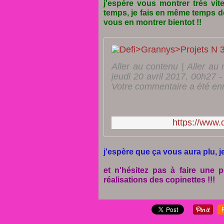
j'espère vous montrer très vite
temps, je fais en même temps de
vous en montrer bientot !!
Aller au contenu | Aller au
jeudi 20 avril 2017, 00h27 
Votre commentaire a été enre
https://www.
j'espère que ça vous aura plu, 
et n'hésitez pas à faire une p
réalisations des copinettes !!!