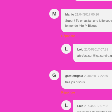
M
Marilo
21/04/2017 00:16
Super ! Tu en as fait une jolie couv
le monde !<br /> Bisous
Répondre
L
Lolo
21/04/2017 07:38
ah c'est sur !!! ça servira
G
gateuxrigolo
20/04/2017 22:35
tres joli bisous
Répondre
L
Lolo
21/04/2017 07:38