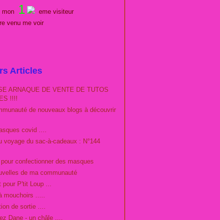
1
es mon
eme visiteur
tre venu me voir
rs Articles
E ARNAQUE DE VENTE DE TUTOS
S !!!!
munauté de nouveaux blogs à découvrir
sques covid ....
du voyage du sac-à-cadeaux : N°144
o pour confectionner des masques
uvelles de ma communauté
 pour P'tit Loup ...
à mouchoirs .....
ion de sortie ....
ez Dane - un châle ....