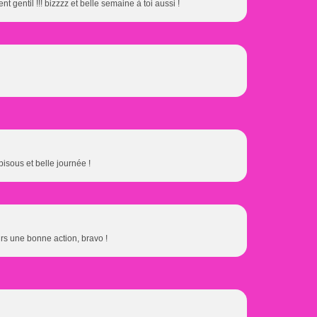
t gentil !!! bizzzz et belle semaine à toi aussi !
isous et belle journée !
ours une bonne action, bravo !