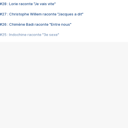
28 : Lorie raconte "Je vais vite"
#27 : Christophe Willem raconte "Jacques a dit"
#26 : Chimène Badi raconte "Entre nous"
#25 : Indochine raconte "3e sexe"
#24 : Zaho raconte "C'est chelou"
#23 : Patrick Bruel raconte "Au café des délices"
#22 : Kyo raconte "Le chemin"
#21 : Nolwenn Leroy raconte "Cassé"
#20 : Patrick Hernandez raconte "Born to be alive"
#19 : Lorie raconte "Près de moi"
#18 : Michael Jones raconte "A nos actes manqués" (avec Jean-Jacque
#17 : Khaled raconte "Aïcha"
#16 : Corneille raconte "Parce qu'on vient de loin"