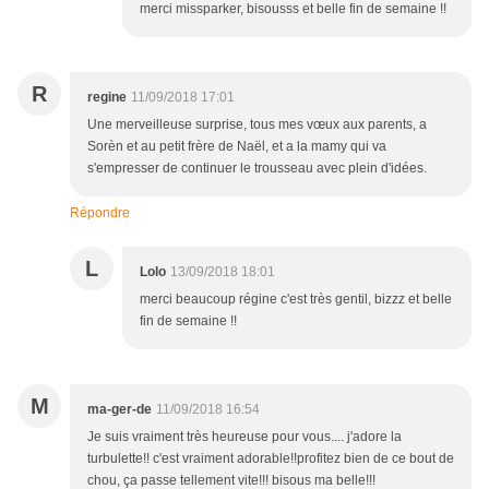
merci missparker, bisousss et belle fin de semaine !!
R
regine
11/09/2018 17:01
Une merveilleuse surprise, tous mes vœux aux parents, a
Sorèn et au petit frère de Naël, et a la mamy qui va
s'empresser de continuer le trousseau avec plein d'idées.
Répondre
L
Lolo
13/09/2018 18:01
merci beaucoup régine c'est très gentil, bizzz et belle
fin de semaine !!
M
ma-ger-de
11/09/2018 16:54
Je suis vraiment très heureuse pour vous.... j'adore la
turbulette!! c'est vraiment adorable!!profitez bien de ce bout de
chou, ça passe tellement vite!!! bisous ma belle!!!