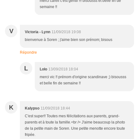
merci careli c'est gentil !!! bisousss et belle fin de
semaine !!
V
Victoria - Lynn
11/09/2018 19:08
bienvenue à Soren ; j'aime bien son prénom; bisous
Répondre
L
Lolo
13/09/2018 18:04
merci vic !! prénom d'origine scandinave ;) bisousss
et belle fin de semaine !!
K
Kalypso
11/09/2018 18:44
C'est super!! Toutes mes félicitations aux parents, grand-
parents et à toute la famille.<br /> J'aime beaucoup la photo
de la petite main de Soren. Une petite menotte encore toute
fripée.