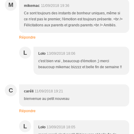
M
mikemac
11/09/2018 19:36
Ce sont toujours des instants de bonheur uniques, même si
ce n'est pas le premier, l'émotion est toujours présente. <br />
Félicitations aux parents et grands parents.<br /> Amitiés.
Répondre
L
Lolo
13/09/2018 18:06
c'est bien vrai , beaucoup d'émotion ;) merci
beaucoup mikemac bizzzz et belle fin de semaine !!
C
caréli
11/09/2018 19:21
bienvenue au petit nouveau
Répondre
L
Lolo
13/09/2018 18:05