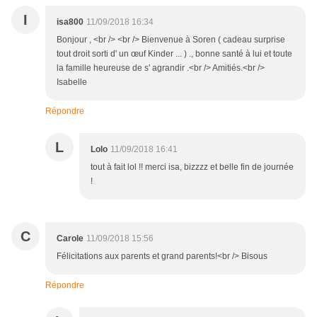
I
isa800
11/09/2018 16:34
Bonjour , <br /> <br /> Bienvenue à Soren ( cadeau surprise
tout droit sorti d' un œuf Kinder ... ) ., bonne santé à lui et toute
la famille heureuse de s' agrandir .<br /> Amitiés.<br />
Isabelle
Répondre
L
Lolo
11/09/2018 16:41
tout à fait lol !! merci isa, bizzzz et belle fin de journée
!
C
Carole
11/09/2018 15:56
Félicitations aux parents et grand parents!<br /> Bisous
Répondre