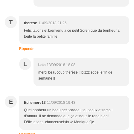
T
therese
11/09/2018 21:26
Félicitations et bienvenu à ce petit Soren que du bonheur à
toute la petite famille
Répondre
L
Lolo
13/09/2018 18:08
merci beaucoup thérèse !! bizzz et belle fin de
semaine !!
E
Ephemere13
11/09/2018 19:43
Quel bonheur un beau petit cadeau tout doux et rempli
d’amour! Il ne demande que ça et nous le rend bien!
Félicitations, chanceuse!<br /> Monique,Qc.