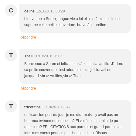
C
celine
12/10/2018 08:29
bienvenue à Soren, longue vie à lui et à sa famille. elle est
superbe cette petite couverture, bravo à toi. celine
Répondre
T
Thali
11/10/2018 16:06
Bienvenue à Soren et félicitations à toutes la famille. J'adore
sa petite couverture c'est adorable ... un joli travail en
jacquard.<br /> Amitiés,<br /> Thali
Répondre
T
tricotitine
11/10/2018 08:47
en lisant ton post du jour, je me dis : mais il y avait pas un
heureux événement en cours? Et voilà, comment ai-je pu
rater cela? FELICITATIONS aux parents et grand-parents et
tous mes voeux pour ce petit bout de chou. Bisous