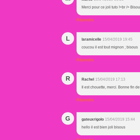
Merci pour ce joli tuto !<br /> Biso
Répondre
L
laramicelle
15/04/2019 19:45
coucou il est tout mignon ; bisous
Répondre
R
Rachel
15/04/2019 17:13
Il est chouette, merci. Bonne fin d
Répondre
G
gateuxrigolo
15/04/2019 15:44
hello il est bien joli bisous
Répondre