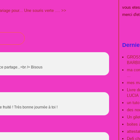
vous et
riage pour...
Une souris verte .... >>
merci d'e
Dernie
GROSS
BARBIE
ce partage...<br /> Bisous
ma com
...
mes ma
Livre 
LUCIA
un tut
fruité ! Très bonne journée à toi !
des no
Un gilet
boites 
attestat
Defi ch