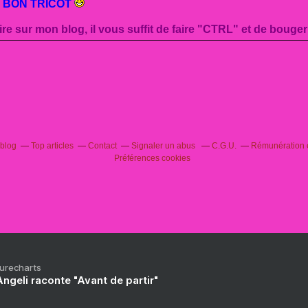
 BON TRICOT
ire sur mon blog, il vous suffit de faire "CTRL" et de bouger
rblog
Top articles
Contact
Signaler un abus
C.G.U.
Rémunération e
Préférences cookies
Purecharts
ngeli raconte "Avant de partir"