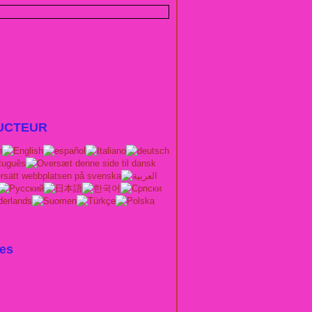
UCTEUR
e Passion pour débutants : Crochet,Tricot,Cou
es