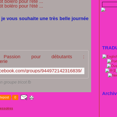
 je vous souhaite une très belle journée
TRAD
Un monde d
facebook.com/groups/944972142316839/
 groupe tricot fb
Archiv
Repost
0
cessoires