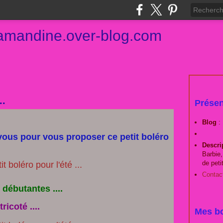
damandine.over-blog.com
..
Présen
Blog
:
 vous pour vous proposer ce petit boléro
Descri
Barbie,
de peti
Contac
 débutantes ....
ricoté ....
Mes bo