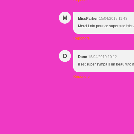
M
MissParker
15/04/2019 11:43
Merci Lolo pour ce super tuto !<br
Répondre
D
Dane
15/04/2019 10:12
il est super sympa!!! un beau tuto 
Répondre