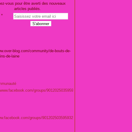
ez-vous pour être averti des nouveaux
articles publiés.
ww.over-blog.com/community/de-bouts-de-
rins-de-laine
mmunauté
//www.facebook.com/groups/901202503595932/
www.facebook.com/groups/901202503595932/