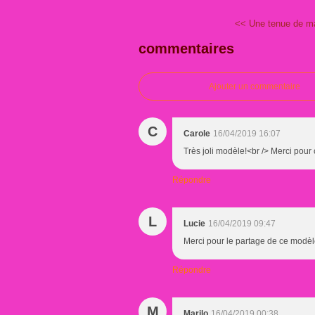
<< Une tenue de ma
commentaires
Ajouter un commentaire
C
Carole
16/04/2019 16:07
Très joli modèle!<br /> Merci pour 
Répondre
L
Lucie
16/04/2019 09:47
Merci pour le partage de ce modèle 
Répondre
M
Marilo
16/04/2019 00:38