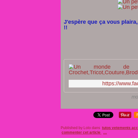
J'espère que ça vous plaira,
!!
https://www.
mon
Published by Lolo
dans
tutos vetements ac
commenter cet article
…