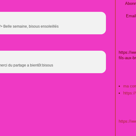
Abonn
Email
 /> Belle semaine, bisous ensoleillés
https://w
fils-aux-b
merci du partage a bientôt bisous
ma co
https:
https://