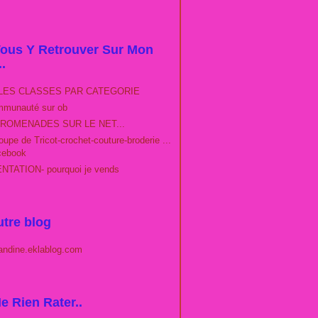
ous Y Retrouver Sur Mon
..
LES CLASSES PAR CATEGORIE
munauté sur ob
ROMENADES SUR LE NET...
upe de Tricot-crochet-couture-broderie ...
cebook
TATION- pourquoi je vends
tre blog
andine.eklablog.com
e Rien Rater..