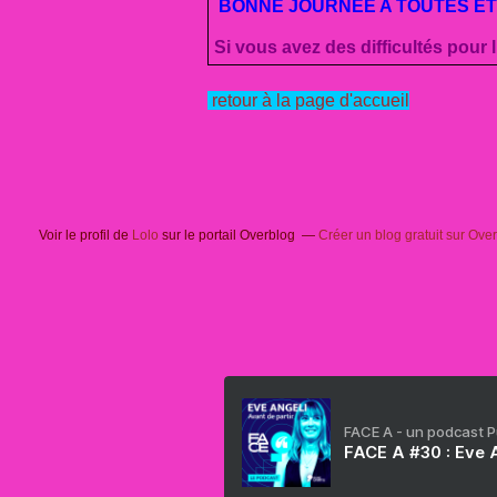
BONNE JOURNEE A TOUTES ET
Si vous avez des difficultés pour l
retour à la page d'accueil
Voir le profil de
Lolo
sur le portail Overblog
Créer un blog gratuit sur Ove
FACE A - un podcast 
FACE A #30 : Eve A