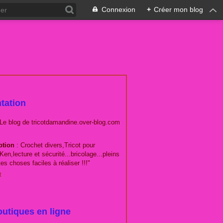
Connexion
+
Créer mon blog
tation
 Le blog de tricotdamandine.over-blog.com
ption
: Crochet divers,Tricot pour
Ken,lecture et sécurité...bricolage...pleins
tes choses faciles à réaliser !!!"
t
utiques en ligne