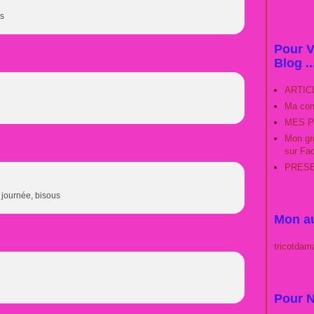
us
Pour V
Blog ..
ARTIC
Ma com
MES P
Mon gro
sur Fa
PRESEN
e journée, bisous
Mon au
tricotdam
Pour N