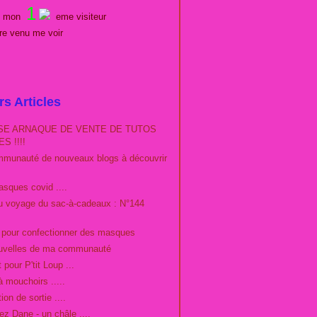
1
es mon
eme visiteur
tre venu me voir
rs Articles
E ARNAQUE DE VENTE DE TUTOS
S !!!!
munauté de nouveaux blogs à découvrir
sques covid ....
du voyage du sac-à-cadeaux : N°144
o pour confectionner des masques
uvelles de ma communauté
 pour P'tit Loup ...
à mouchoirs .....
ion de sortie ....
ez Dane - un châle ....