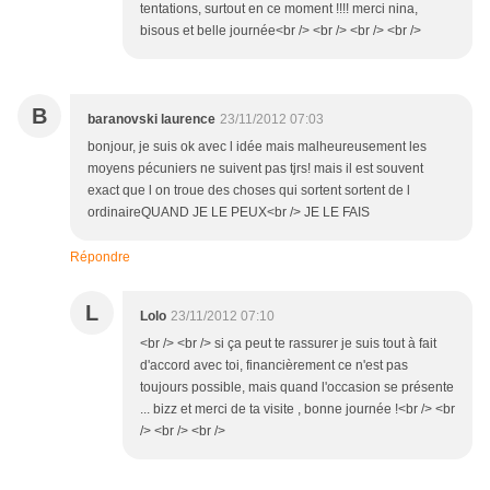
tentations, surtout en ce moment !!!! merci nina,
bisous et belle journée<br /> <br /> <br /> <br />
B
baranovski laurence
23/11/2012 07:03
bonjour, je suis ok avec l idée mais malheureusement les
moyens pécuniers ne suivent pas tjrs! mais il est souvent
exact que l on troue des choses qui sortent sortent de l
ordinaireQUAND JE LE PEUX<br /> JE LE FAIS
Répondre
L
Lolo
23/11/2012 07:10
<br /> <br /> si ça peut te rassurer je suis tout à fait
d'accord avec toi, financièrement ce n'est pas
toujours possible, mais quand l'occasion se présente
... bizz et merci de ta visite , bonne journée !<br /> <br
/> <br /> <br />