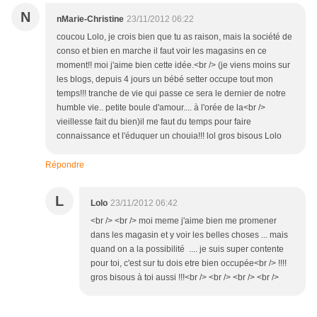
N
nMarie-Christine
23/11/2012 06:22
coucou Lolo, je crois bien que tu as raison, mais la société de
conso et bien en marche il faut voir les magasins en ce
moment!! moi j'aime bien cette idée.<br /> (je viens moins sur
les blogs, depuis 4 jours un bébé setter occupe tout mon
temps!!! tranche de vie qui passe ce sera le dernier de notre
humble vie.. petite boule d'amour.... à l'orée de la<br />
vieillesse fait du bien)il me faut du temps pour faire
connaissance et l'éduquer un chouia!!! lol gros bisous Lolo
Répondre
L
Lolo
23/11/2012 06:42
<br /> <br /> moi meme j'aime bien me promener
dans les magasin et y voir les belles choses ... mais
quand on a la possibilité .... je suis super contente
pour toi, c'est sur tu dois etre bien occupée<br /> !!!!
gros bisous à toi aussi !!!<br /> <br /> <br /> <br />