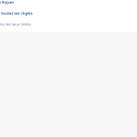
im Rayan
 toutes les règles
s les jeux vidéo
us choquant de Rockstar ? - Le scandale BULLY
e plus moche de Steam
du RÊVE tourne au CAUCHEMAR
pendant 8 heures
it… à tort
umiliés par un jeu vidéo
ire - Final Fantasy 8
ti un empire - Age of Empires
story DOFUS
tard, il crée l'un des pires jeux de tous les temps, MindsEye.