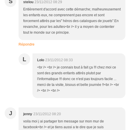
S
stelou
23/11/2012 08:29
Entièrement d'accord avec cette démarche; malheureusement
les enfants eux, ne comprennent pas encore et sont
forcement attirés par les" héros des catalogues de jouets".En
revanche, pour les adultes<br /> il y a moyen de contenter
tout le monde sur ce principe.
Répondre
L
Lolo
23/11/2012 08:33
<br /> <br /> je connais tout à fait ça !!! chez moi ce
sont des grands enfants attirés plutot par
l'informatique !!! donc ce n'est pas toujours facile ...
merci de ta visite, bisous et belle journée !!<br /> <br
/> <br /> <br />
J
jenny
23/11/2012 08:20
voila moi j ai partager ton message sur mon mur de
facebook<br /> et je tiens aussi a te dire que je suis