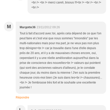
<br /> <br /> merci careli, bisous !!!<br /> <br /> <br />
<br />
M
Margotte36
23/11/2012 09:26
Tout à fait d'accord avec toi, après cela dépend de ce que l'on
peut faire et c'est vrai que nous sommes "innondés" par les
multi-nationales mais pour ma part, je ne veux pas non plus
trop dénigrer<br /> car je travaille dans l'une d'elle depuis
près de 20 ans, et il y a de mauvaises choses encore, oui,
cependant il y a une réelle amélioration aujourd'hui dans la
prise de conscience des nouvelles<br /> valeurs qui pointent
(qui sont des anciennes valeurs d'ailleurs), je le constate
chaque jour, du moins dans la mienne ! J'en suis la première
heureuse crois-moi bien (Je suis dans les<br /> chaussures)...
<br /> Je t'embrasse très fort et te souhaite une excellente
journée !
Répondre