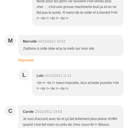
facile pour les gens car souvent c'est vendu plus
cher .... c'est une grosse machinerie tout ça et on ne
fait pas le poids !!! merci de ta visite et à bientot !!<br
/> <br /> <br /> <br />
M
Marcelle
04/12/2012 10:52
J'adhère à cette idée et je la mets sur mon site
Répondre
L
Lolo
04/12/2012 11:11
<br /> <br /> merci marcelle, bizz et belle journée !<br
/> <br /> <br /> <br />
C
Carole
23/11/2012 14:53
Je suis d'accord avec toi et ça fait tellement plus plaisir d'offrir
quand c'est fait main ou près de chez nous<br /> Bisous