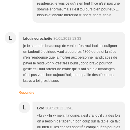
résidence, je vois ce qu'ils en font !!! ce n'est pas une
somme énorme, mais c'est toujours bien pour eux ...
bisous et encore merci<br /> <br /> <br /> <br />
L
lafouinecrochette
30/05/2012 13:33
je te souhaite beaucoup de vente, c'est vrai faut le souligner
un fauteuil électrique vaut a peu près 4800 euros et la sécu
n'en rembourse que la moitier aux personne handicapés de
payer le reste,<br /> c'est très lourd , donc bravo pour ton
geste et il faut arrèter de croire qu'ils ont plein d'avantages
c'est pas vrai , bon aujourd'hui je rouspaille désolée oups,
bravo a toi gros bisous
Répondre
L
Lolo
30/05/2012 13:41
<br /> <br /> merci lafouine, c'est vrai qu'il y a des fois
on a besoin de taper un bon coup sur la table, ça fait
du bien !!!! les choses sont très compliquées pour les