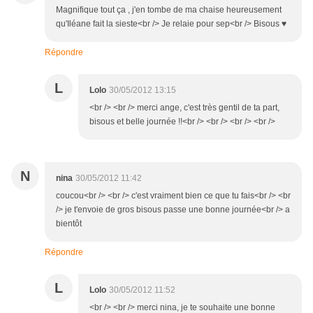
Magnifique tout ça , j'en tombe de ma chaise heureusement
qu'Iléane fait la sieste<br /> Je relaie pour sep<br /> Bisous ♥
Répondre
L
Lolo
30/05/2012 13:15
<br /> <br /> merci ange, c'est très gentil de ta part,
bisous et belle journée !!<br /> <br /> <br /> <br />
N
nina
30/05/2012 11:42
coucou<br /> <br /> c'est vraiment bien ce que tu fais<br /> <br
/> je t'envoie de gros bisous passe une bonne journée<br /> a
bientôt
Répondre
L
Lolo
30/05/2012 11:52
<br /> <br /> merci nina, je te souhaite une bonne