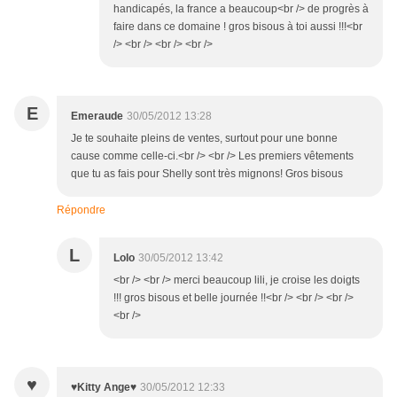
handicapés, la france a beaucoup<br /> de progrès à
faire dans ce domaine ! gros bisous à toi aussi !!!<br
/> <br /> <br /> <br />
E
Emeraude
30/05/2012 13:28
Je te souhaite pleins de ventes, surtout pour une bonne
cause comme celle-ci.<br /> <br /> Les premiers vêtements
que tu as fais pour Shelly sont très mignons! Gros bisous
Répondre
L
Lolo
30/05/2012 13:42
<br /> <br /> merci beaucoup lili, je croise les doigts
!!! gros bisous et belle journée !!<br /> <br /> <br />
<br />
♥
♥Kitty Ange♥
30/05/2012 12:33