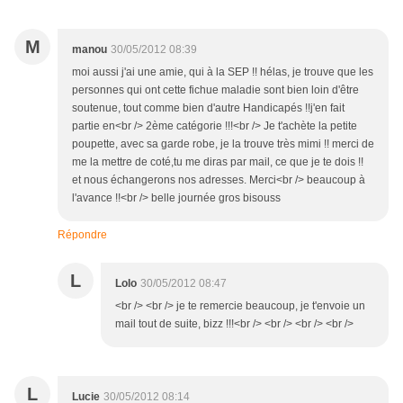
M
manou
30/05/2012 08:39
moi aussi j'ai une amie, qui à la SEP !! hélas, je trouve que les
personnes qui ont cette fichue maladie sont bien loin d'être
soutenue, tout comme bien d'autre Handicapés !!j'en fait
partie en<br /> 2ème catégorie !!!<br /> Je t'achète la petite
poupette, avec sa garde robe, je la trouve très mimi !! merci de
me la mettre de coté,tu me diras par mail, ce que je te dois !!
et nous échangerons nos adresses. Merci<br /> beaucoup à
l'avance !!<br /> belle journée gros bisouss
Répondre
L
Lolo
30/05/2012 08:47
<br /> <br /> je te remercie beaucoup, je t'envoie un
mail tout de suite, bizz !!!<br /> <br /> <br /> <br />
L
Lucie
30/05/2012 08:14