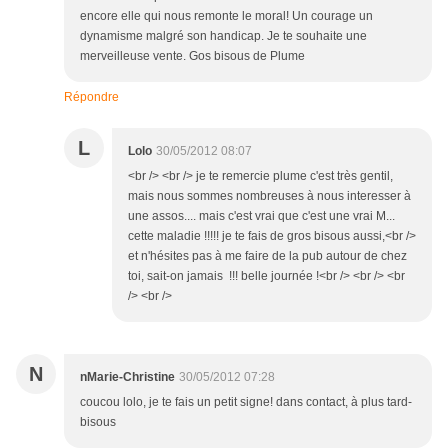
encore elle qui nous remonte le moral! Un courage un
dynamisme malgré son handicap. Je te souhaite une
merveilleuse vente. Gos bisous de Plume
Répondre
L
Lolo
30/05/2012 08:07
<br /> <br /> je te remercie plume c'est très gentil,
mais nous sommes nombreuses à nous interesser à
une assos.... mais c'est vrai que c'est une vrai M...
cette maladie !!!!! je te fais de gros bisous aussi,<br />
et n'hésites pas à me faire de la pub autour de chez
toi, sait-on jamais !!! belle journée !<br /> <br /> <br
/> <br />
N
nMarie-Christine
30/05/2012 07:28
coucou lolo, je te fais un petit signe! dans contact, à plus tard-
bisous