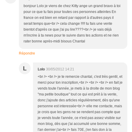
bonjour Lolo je viens de chez Kitty ange un grand bravo à toi
pour ce que tu fais pour toutes ces personnes atteintes En
france on est bien en retard par rapport à d'autres pays il
serait temps que<br /> cela change !!!!! tu fais une vente
bientot d'après ce que j'ai pu lire????<br /> je vais déjà
m'incrire à ta news pour te suivre dans tes actions et ne rien
rater bonne après-midi bisous Chantal
Répondre
L
Lolo
30/05/2012 14:21
<br /> <br /> je te remercie chantal, c'est très gentil, et
merci pour ton inscription,<br /> <br /> <br /> en fait je
vends toute l'année, je mets à la droite de mon blog
"ma petite boutique" tout ce qui est prèt à la vente,
donc j'ajoute des articles régulièrement, dès qu'une
personne est interessée<br /> elle me contacte, mais
je crois que les gens ne se rendent pas compte que
je vends toute l'année, ce n'est pas assez visible sur
mon blog, dès que j'ai accumulé une bonne somme,
l'an dernier j'ai<br /> fais 70E, j'en fais don à la