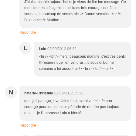
J'étais absente aujourd'hui et je viens de lire ton message. Ce
monsieur est très gentil et toi tu es très courageuse. Je te
souhaite beaucoup de ventes.<br /> Bonne semaine.<br />
Bisous.<br /> Martine
Répondre
L
Lolo
03/09/2012 06:32
<br /> <br /> merci beaucoup martine, c'est très gentil
!!! j'espère que j'en vendrai ... bisous et bonne
semaine à toi aussi !<br /> <br /> <br /> <br />
N
nMarie-Christine
02/09/2012 15:28
quel joli partage, il va falloir être inventive!!!<br /> bon
courage pour tout en cette période de rentrée pas toujours
rose......je t'embrasse Lolo à bientôt
Répondre