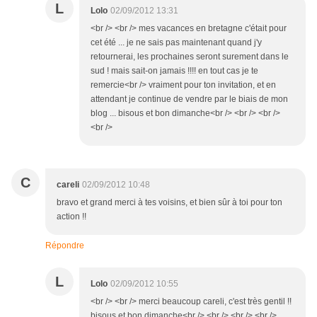
L
Lolo
02/09/2012 13:31
<br /> <br /> mes vacances en bretagne c'était pour
cet été ... je ne sais pas maintenant quand j'y
retournerai, les prochaines seront surement dans le
sud ! mais sait-on jamais !!!! en tout cas je te
remercie<br /> vraiment pour ton invitation, et en
attendant je continue de vendre par le biais de mon
blog ... bisous et bon dimanche<br /> <br /> <br />
<br />
C
careli
02/09/2012 10:48
bravo et grand merci à tes voisins, et bien sûr à toi pour ton
action !!
Répondre
L
Lolo
02/09/2012 10:55
<br /> <br /> merci beaucoup careli, c'est très gentil !!
bisous et bon dimanche<br /> <br /> <br /> <br />