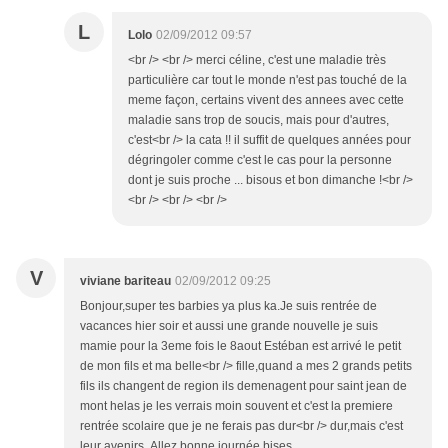
L
Lolo
02/09/2012 09:57
<br /> <br /> merci céline, c'est une maladie très
particulière car tout le monde n'est pas touché de la
meme façon, certains vivent des annees avec cette
maladie sans trop de soucis, mais pour d'autres,
c'est<br /> la cata !! il suffit de quelques années pour
dégringoler comme c'est le cas pour la personne
dont je suis proche ... bisous et bon dimanche !<br />
<br /> <br /> <br />
V
viviane bariteau
02/09/2012 09:25
Bonjour,super tes barbies ya plus ka.Je suis rentrée de
vacances hier soir et aussi une grande nouvelle je suis
mamie pour la 3eme fois le 8aout Estéban est arrivé le petit
de mon fils et ma belle<br /> fille,quand a mes 2 grands petits
fils ils changent de region ils demenagent pour saint jean de
mont helas je les verrais moin souvent et c'est la premiere
rentrée scolaire que je ne ferais pas dur<br /> dur,mais c'est
leur avenirs .Allez bonne journée bises