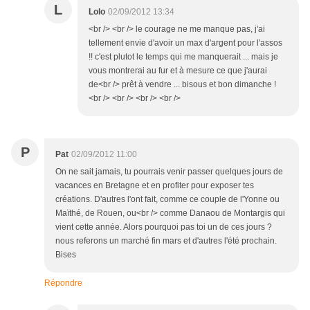
L
Lolo
02/09/2012 13:34
<br /> <br /> le courage ne me manque pas, j'ai
tellement envie d'avoir un max d'argent pour l'assos
!! c'est plutot le temps qui me manquerait ... mais je
vous montrerai au fur et à mesure ce que j'aurai
de<br /> prêt à vendre ... bisous et bon dimanche !
<br /> <br /> <br /> <br />
P
Pat
02/09/2012 11:00
On ne sait jamais, tu pourrais venir passer quelques jours de
vacances en Bretagne et en profiter pour exposer tes
créations. D'autres l'ont fait, comme ce couple de l'Yonne ou
Maïthé, de Rouen, ou<br /> comme Danaou de Montargis qui
vient cette année. Alors pourquoi pas toi un de ces jours ?
nous referons un marché fin mars et d'autres l'été prochain.
Bises
Répondre