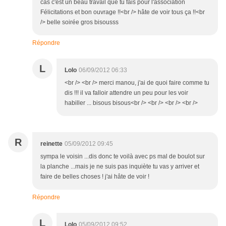
cas c'est un beau travail que tu fais pour l'association
Félicitations et bon ouvrage !!<br /> hâte de voir tous ça !!<br
/> belle soirée gros bisousss
Répondre
L
Lolo
06/09/2012 06:33
<br /> <br /> merci manou, j'ai de quoi faire comme tu
dis !!! il va falloir attendre un peu pour les voir
habiller ... bisous bisous<br /> <br /> <br /> <br />
R
reinette
05/09/2012 09:45
sympa le voisin ...dis donc te voilà avec ps mal de boulot sur
la planche ...mais je ne suis pas inquiète tu vas y arriver et
faire de belles choses ! j'ai hâte de voir !
Répondre
L
Lolo
05/09/2012 09:52