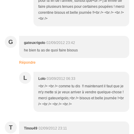
pour la fin de l'année, surtout que<br /> j'ai envie de
faire plusieurs tenues pour certaines poupées ! merci
corentine bisous et belle journée !!<br /> <br /> <br />
<br />
G
gateuxrigolo
02/09/2012 23:42
he bien tu as de quoi faire bisous
Répondre
L
Lolo
03/09/2012 06:33
<br /> <br /> comme tu dis !! maintenant il faut que je
m'y mette si je veux arriver à vendre quelque-chose !
merci gateuxrigolo,<br /> bisous et belle journée !<br
/> <br /> <br /> <br />
T
Tinou49
02/09/2012 23:11