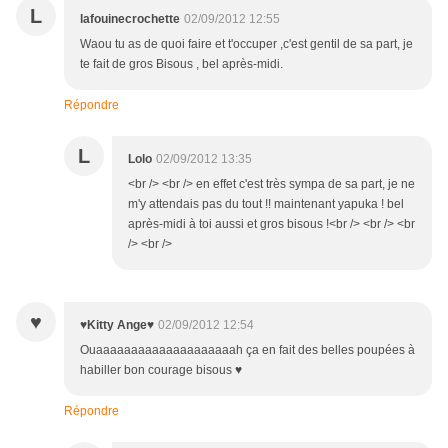
L
lafouinecrochette
02/09/2012 12:55
Waou tu as de quoi faire et t'occuper ,c'est gentil de sa part, je
te fait de gros Bisous , bel après-midi.
Répondre
L
Lolo
02/09/2012 13:35
<br /> <br /> en effet c'est très sympa de sa part, je ne
m'y attendais pas du tout !! maintenant yapuka ! bel
après-midi à toi aussi et gros bisous !<br /> <br /> <br
/> <br />
♥
♥Kitty Ange♥
02/09/2012 12:54
Ouaaaaaaaaaaaaaaaaaaaah ça en fait des belles poupées à
habiller bon courage bisous ♥
Répondre