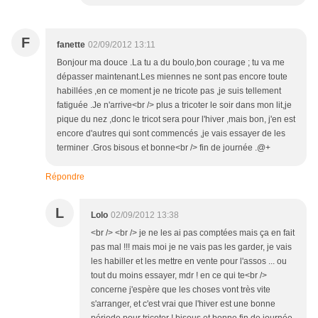
F
fanette
02/09/2012 13:11
Bonjour ma douce .La tu a du boulo,bon courage ; tu va me
dépasser maintenant.Les miennes ne sont pas encore toute
habillées ,en ce moment je ne tricote pas ,je suis tellement
fatiguée .Je n'arrive<br /> plus a tricoter le soir dans mon lit,je
pique du nez ,donc le tricot sera pour l'hiver ,mais bon, j'en est
encore d'autres qui sont commencés ,je vais essayer de les
terminer .Gros bisous et bonne<br /> fin de journée .@+
Répondre
L
Lolo
02/09/2012 13:38
<br /> <br /> je ne les ai pas comptées mais ça en fait
pas mal !!! mais moi je ne vais pas les garder, je vais
les habiller et les mettre en vente pour l'assos ... ou
tout du moins essayer, mdr ! en ce qui te<br />
concerne j'espère que les choses vont très vite
s'arranger, et c'est vrai que l'hiver est une bonne