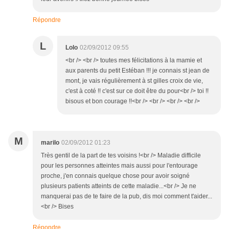
Répondre
L
Lolo
02/09/2012 09:55
<br /> <br /> toutes mes félicitations à la mamie et
aux parents du petit Estéban !!! je connais st jean de
mont, je vais régulièrement à st gilles croix de vie,
c'est à coté !! c'est sur ce doit être du pour<br /> toi !!
bisous et bon courage !!<br /> <br /> <br /> <br />
M
marilo
02/09/2012 01:23
Très gentil de la part de tes voisins !<br /> Maladie difficile
pour les personnes atteintes mais aussi pour l'entourage
proche, j'en connais quelque chose pour avoir soigné
plusieurs patients atteints de cette maladie...<br /> Je ne
manquerai pas de te faire de la pub, dis moi comment t'aider...
<br /> Bises
Répondre