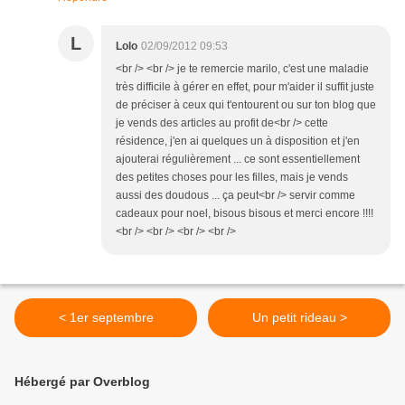
L
Lolo
02/09/2012 09:53
<br /> <br /> je te remercie marilo, c'est une maladie
très difficile à gérer en effet, pour m'aider il suffit juste
de préciser à ceux qui t'entourent ou sur ton blog que
je vends des articles au profit de<br /> cette
résidence, j'en ai quelques un à disposition et j'en
ajouterai régulièrement ... ce sont essentiellement
des petites choses pour les filles, mais je vends
aussi des doudous ... ça peut<br /> servir comme
cadeaux pour noel, bisous bisous et merci encore !!!!
<br /> <br /> <br /> <br />
< 1er septembre
Un petit rideau >
Hébergé par Overblog