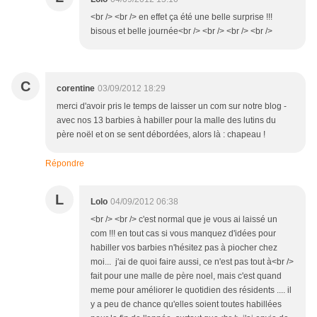
<br /> <br /> en effet ça été une belle surprise !!!
bisous et belle journée<br /> <br /> <br /> <br />
C
corentine
03/09/2012 18:29
merci d'avoir pris le temps de laisser un com sur notre blog -
avec nos 13 barbies à habiller pour la malle des lutins du
père noël et on se sent débordées, alors là : chapeau !
Répondre
L
Lolo
04/09/2012 06:38
<br /> <br /> c'est normal que je vous ai laissé un
com !!! en tout cas si vous manquez d'idées pour
habiller vos barbies n'hésitez pas à piocher chez
moi... j'ai de quoi faire aussi, ce n'est pas tout à<br />
fait pour une malle de père noel, mais c'est quand
meme pour améliorer le quotidien des résidents .... il
y a peu de chance qu'elles soient toutes habillées