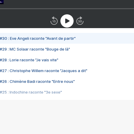
#30 : Eve Angeli raconte "Avant de partir"
#29 : MC Solaar raconte "Bouge de là"
28 : Lorie raconte "Je vais vite"
#27 : Christophe Willem raconte "Jacques a dit"
#26 : Chimène Badi raconte "Entre nous"
#25 : Indochine raconte "3e sexe"
#24 : Zaho raconte "C'est chelou"
#23 : Patrick Bruel raconte "Au café des délices"
#22 : Kyo raconte "Le chemin"