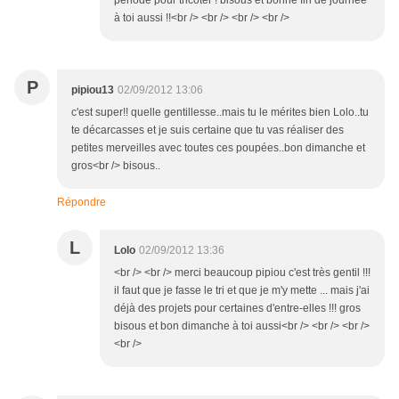
période pour tricoter ! bisous et bonne fin de journée
à toi aussi !!<br /> <br /> <br /> <br />
P
pipiou13
02/09/2012 13:06
c'est super!! quelle gentillesse..mais tu le mérites bien Lolo..tu
te décarcasses et je suis certaine que tu vas réaliser des
petites merveilles avec toutes ces poupées..bon dimanche et
gros<br /> bisous..
Répondre
L
Lolo
02/09/2012 13:36
<br /> <br /> merci beaucoup pipiou c'est très gentil !!!
il faut que je fasse le tri et que je m'y mette ... mais j'ai
déjà des projets pour certaines d'entre-elles !!! gros
bisous et bon dimanche à toi aussi<br /> <br /> <br />
<br />