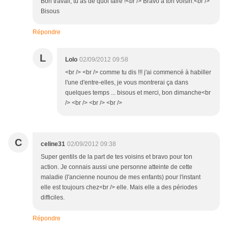
Bon travail, tu as de quoi faire !<br /> Bravo à ton voisin.<br />
Bisous
Répondre
L
Lolo
02/09/2012 09:58
<br /> <br /> comme tu dis !!! j'ai commencé à habiller
l'une d'entre-elles, je vous montrerai ça dans
quelques temps ... bisous et merci, bon dimanche<br
/> <br /> <br /> <br />
C
celine31
02/09/2012 09:38
Super gentils de la part de tes voisins et bravo pour ton
action. Je connais aussi une personne atteinte de cette
maladie (l'ancienne nounou de mes enfants) pour l'instant
elle est toujours chez<br /> elle. Mais elle a des périodes
difficiles.
Répondre