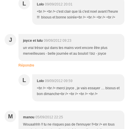
L
Lolo
09/09/2012 20:01
<br /> <br /> c'est clair que là c'est noel avant l'heure
!!! bisous et bonne soirée<br /> <br /> <br /> <br />
J
joyce et lulu
09/09/2012 09:23
un vrai trésor qui dans tes mains vont encore être plus
merveilleuses - belle journée et au boulot ! biz - joyce
Répondre
L
Lolo
09/09/2012 09:59
<br /> <br /> merci joyce , je vais essayer .... bisous et
bon dimanche<br /> <br /> <br /> <br />
M
manou
05/09/2012 22:25
Wouaahhh !! tu ne risques pas de t'ennuyer !!<br /> en tous