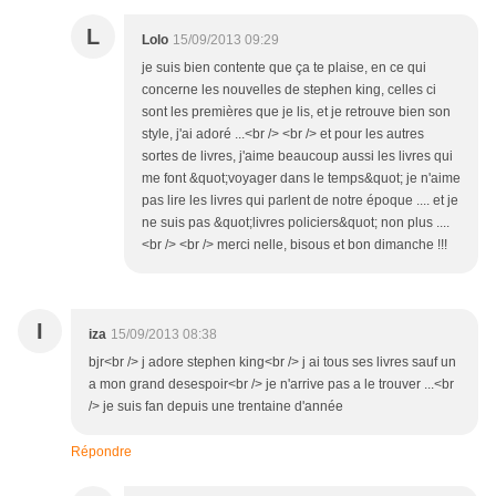
L
Lolo
15/09/2013 09:29
je suis bien contente que ça te plaise, en ce qui
concerne les nouvelles de stephen king, celles ci
sont les premières que je lis, et je retrouve bien son
style, j'ai adoré ...<br /> <br /> et pour les autres
sortes de livres, j'aime beaucoup aussi les livres qui
me font &quot;voyager dans le temps&quot; je n'aime
pas lire les livres qui parlent de notre époque .... et je
ne suis pas &quot;livres policiers&quot; non plus ....
<br /> <br /> merci nelle, bisous et bon dimanche !!!
I
iza
15/09/2013 08:38
bjr<br /> j adore stephen king<br /> j ai tous ses livres sauf un
a mon grand desespoir<br /> je n'arrive pas a le trouver ...<br
/> je suis fan depuis une trentaine d'année
Répondre