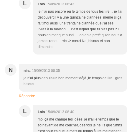
L
Lolo
15/09/2013 08:43
je n'ai pas encore eu le temps de tous les lire ... je l'ai
découvert il y a une quinzaine d'années, meme si ça
fait moi aussi une trentaine d'année que j'ai ses
livres à la maison .... c'est lequel que tu n'as pas ? il
nous en manque aussi .... on en a preté qu'on nous a
jamais rendu ...<br /> merci iza, bisous et bon
dimanche
N
nina
15/09/2013 08:35
je n'ai plus depuis un bon moment déjà ,le temps de lire , gros
bisous
Répondre
L
Lolo
15/09/2013 08:40
moi ça me change les idées, je n'ai le temps que le
soir avant de me coucher, des fois je ne lis que 5mns
c'est pour ça que je mets du temps à lire maintenant