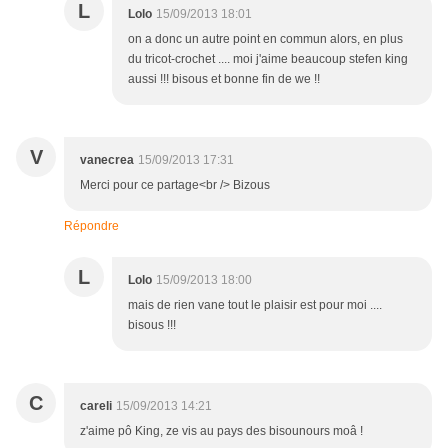
L
Lolo
15/09/2013 18:01
on a donc un autre point en commun alors, en plus
du tricot-crochet .... moi j'aime beaucoup stefen king
aussi !!! bisous et bonne fin de we !!
V
vanecrea
15/09/2013 17:31
Merci pour ce partage<br /> Bizous
Répondre
L
Lolo
15/09/2013 18:00
mais de rien vane tout le plaisir est pour moi ....
bisous !!!
C
careli
15/09/2013 14:21
z'aime pô King, ze vis au pays des bisounours moâ !