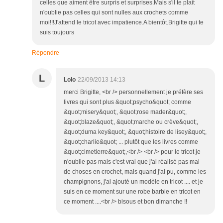
celles que aiment être surpris et surprises.Mais s'il te plait
n'oublie pas celles qui sont nulles aux crochets comme
moi!!!J'attend le tricot avec impatience.A bientôt.Brigitte qui te
suis toujours
Répondre
L
Lolo
22/09/2013 14:13
merci Brigitte, <br /> personnellement je préfère ses
livres qui sont plus &quot;psycho&quot; comme
&quot;misery&quot;, &quot;rose mader&quot;,
&quot;blaze&quot;, &quot;marche ou crève&quot;,
&quot;duma key&quot;, &quot;histoire de lisey&quot;,
&quot;charlie&quot; ... plutôt que les livres comme
&quot;cimetierre&quot;,<br /> <br /> pour le tricot je
n'oublie pas mais c'est vrai que j'ai réalisé pas mal
de choses en crochet, mais quand j'ai pu, comme les
champignons, j'ai ajouté un modèle en tricot .... et je
suis en ce moment sur une robe barbie en tricot en
ce moment ....<br /> bisous et bon dimanche !!