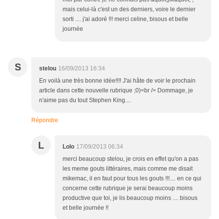
mais celui-là c'est un des derniers, voire le dernier
sorti .... j'ai adoré !!! merci celine, bisous et belle
journée
S
stelou
16/09/2013 16:34
En voilà une très bonne idée!!!! J'ai hâte de voir le prochain
article dans cette nouvelle rubrique ;0)<br /> Dommage, je
n'aime pas du tout Stephen King....
Répondre
L
Lolo
17/09/2013 06:34
merci beaucoup stelou, je crois en effet qu'on a pas
les meme gouts littéraires, mais comme me disait
mikemac, il en faut pour tous les gouts !!!.... en ce qui
concerne cette rubrique je serai beaucoup moins
productive que toi, je lis beaucoup moins .... bisous
et belle journée !!