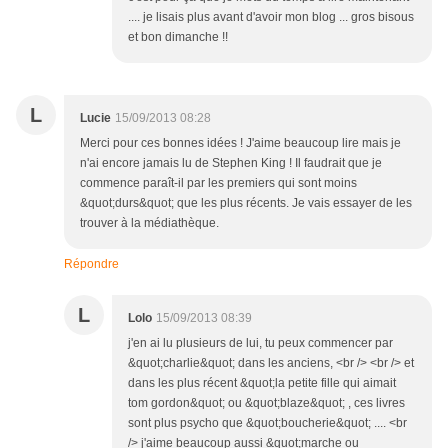
.... je lisais plus avant d'avoir mon blog ... gros bisous
et bon dimanche !!
L
Lucie
15/09/2013 08:28
Merci pour ces bonnes idées ! J'aime beaucoup lire mais je
n'ai encore jamais lu de Stephen King ! Il faudrait que je
commence paraît-il par les premiers qui sont moins
&quot;durs&quot; que les plus récents. Je vais essayer de les
trouver à la médiathèque.
Répondre
L
Lolo
15/09/2013 08:39
j'en ai lu plusieurs de lui, tu peux commencer par
&quot;charlie&quot; dans les anciens, <br /> <br /> et
dans les plus récent &quot;la petite fille qui aimait
tom gordon&quot; ou &quot;blaze&quot; , ces livres
sont plus psycho que &quot;boucherie&quot; .... <br
/> j'aime beaucoup aussi &quot;marche ou