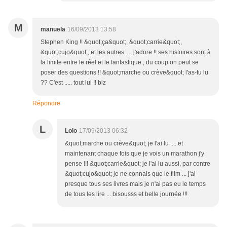
M
manuela
16/09/2013 13:58
Stephen King !! &quot;ça&quot;, &quot;carrie&quot;,
&quot;cujo&quot;, et les autres .... j'adore !! ses histoires sont à
la limite entre le réel et le fantastique , du coup on peut se
poser des questions !! &quot;marche ou crève&quot; l'as-tu lu
?? C'est ..... tout lui !! biz
Répondre
L
Lolo
17/09/2013 06:32
&quot;marche ou crève&quot; je l'ai lu .... et
maintenant chaque fois que je vois un marathon j'y
pense !!! &quot;carrie&quot; je l'ai lu aussi, par contre
&quot;cujo&quot; je ne connais que le film ... j'ai
presque tous ses livres mais je n'ai pas eu le temps
de tous les lire ... bisousss et belle journée !!!