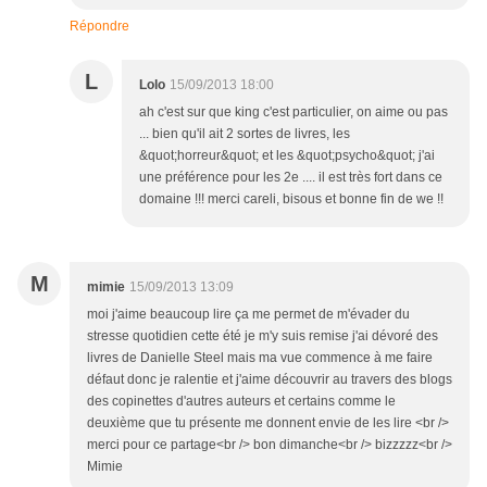
Répondre
L
Lolo
15/09/2013 18:00
ah c'est sur que king c'est particulier, on aime ou pas
... bien qu'il ait 2 sortes de livres, les
&quot;horreur&quot; et les &quot;psycho&quot; j'ai
une préférence pour les 2e .... il est très fort dans ce
domaine !!! merci careli, bisous et bonne fin de we !!
M
mimie
15/09/2013 13:09
moi j'aime beaucoup lire ça me permet de m'évader du
stresse quotidien cette été je m'y suis remise j'ai dévoré des
livres de Danielle Steel mais ma vue commence à me faire
défaut donc je ralentie et j'aime découvrir au travers des blogs
des copinettes d'autres auteurs et certains comme le
deuxième que tu présente me donnent envie de les lire <br />
merci pour ce partage<br /> bon dimanche<br /> bizzzzz<br />
Mimie