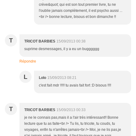
crève&quot; qui est son tout premier livre, tu ne
l'oublie jamais complètement, il est psycho aussi ...
<br /> bonne lecture, bisous et bon dimanche !!
T
TRICOT BARBIES
15/09/2013 00:38
suprime desmessages, il y a eu un bugggggg
Répondre
L
Lolo
15/09/2013 08:21
c'est fait mdr !!!!! tu avais fait fort :D bisous !!!!
T
TRICOT BARBIES
15/09/2013 00:33
je ne le connais pas,mais il a l'air très intéressant!! Bonne
lecture que tu as faite<br /> Tu lis, tu tricote, tu couds, tu
voyages, enfin tu n'arrêtes jamais<br /> Moi, je ne lis pas,je
n'ai jamais aimé , je tricote, il faut toujours que je sois