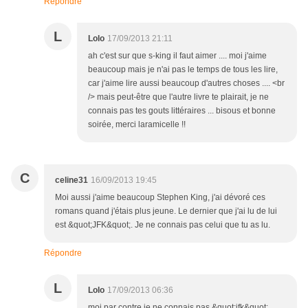
Répondre
L
Lolo
17/09/2013 21:11
ah c'est sur que s-king il faut aimer .... moi j'aime
beaucoup mais je n'ai pas le temps de tous les lire,
car j'aime lire aussi beaucoup d'autres choses .... <br
/> mais peut-être que l'autre livre te plairait, je ne
connais pas tes gouts littéraires ... bisous et bonne
soirée, merci laramicelle !!
C
celine31
16/09/2013 19:45
Moi aussi j'aime beaucoup Stephen King, j'ai dévoré ces
romans quand j'étais plus jeune. Le dernier que j'ai lu de lui
est &quot;JFK&quot;. Je ne connais pas celui que tu as lu.
Répondre
L
Lolo
17/09/2013 06:36
moi par contre je ne connais pas &quot;jfk&quot; ,