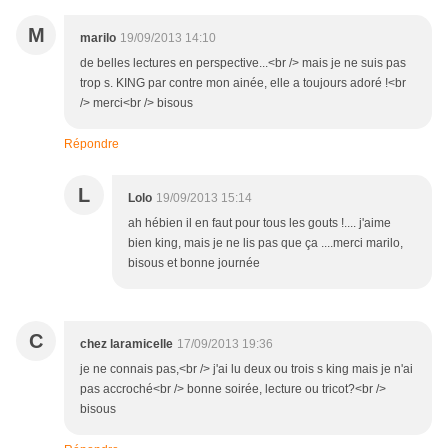
M
marilo
19/09/2013 14:10
de belles lectures en perspective...<br /> mais je ne suis pas
trop s. KING par contre mon ainée, elle a toujours adoré !<br
/> merci<br /> bisous
Répondre
L
Lolo
19/09/2013 15:14
ah hébien il en faut pour tous les gouts !.... j'aime
bien king, mais je ne lis pas que ça ....merci marilo,
bisous et bonne journée
C
chez laramicelle
17/09/2013 19:36
je ne connais pas,<br /> j'ai lu deux ou trois s king mais je n'ai
pas accroché<br /> bonne soirée, lecture ou tricot?<br />
bisous