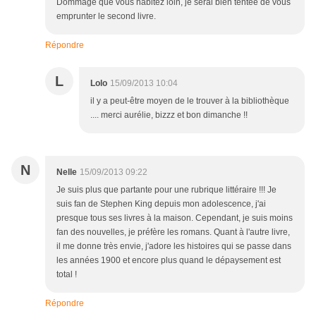
Dommage que vous habitez loin, je serai bien tentée de vous
emprunter le second livre.
Répondre
L
Lolo
15/09/2013 10:04
il y a peut-être moyen de le trouver à la bibliothèque
.... merci aurélie, bizzz et bon dimanche !!
N
Nelle
15/09/2013 09:22
Je suis plus que partante pour une rubrique littéraire !!! Je
suis fan de Stephen King depuis mon adolescence, j'ai
presque tous ses livres à la maison. Cependant, je suis moins
fan des nouvelles, je préfère les romans. Quant à l'autre livre,
il me donne très envie, j'adore les histoires qui se passe dans
les années 1900 et encore plus quand le dépaysement est
total !
Répondre