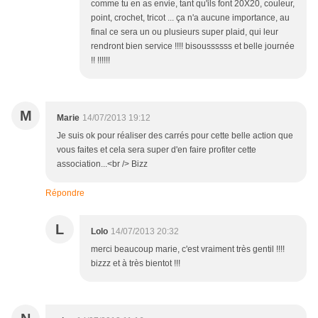
comme tu en as envie, tant qu'ils font 20X20, couleur,
point, crochet, tricot ... ça n'a aucune importance, au
final ce sera un ou plusieurs super plaid, qui leur
rendront bien service !!!! bisoussssss et belle journée
!! !!!!!!
M
Marie
14/07/2013 19:12
Je suis ok pour réaliser des carrés pour cette belle action que
vous faites et cela sera super d'en faire profiter cette
association...<br /> Bizz
Répondre
L
Lolo
14/07/2013 20:32
merci beaucoup marie, c'est vraiment très gentil !!!!
bizzz et à très bientot !!!