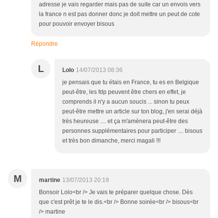
adresse je vais regarder mais pas de suite car un envois vers
la france n est pas donner donc je doit mettre un peut de cote
pour pouvoir envoyer bisous
Répondre
L
Lolo
14/07/2013 08:36
je pensais que tu étais en France, tu es en Belgique
peut-être, les fdp peuvent être chers en effet, je
comprends il n'y a aucun soucis ... sinon tu peux
peut-être mettre un article sur ton blog, j'en serai déjà
très heureuse .... et ça m'amènera peut-être des
personnes supplémentaires pour participer .... bisous
et très bon dimanche, merci magali !!!
M
martine
13/07/2013 20:19
Bonsoir Lolo<br /> Je vais te préparer quelque chose. Dès
que c'est prêt je te le dis.<br /> Bonne soirée<br /> bisous<br
/> martine