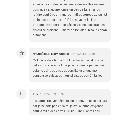
ensuite des brides, et au centre des mailles serrées
pour que ça ait une forme un peu de lune, j'ai du
refaire peut-être un rang de mailles serrées autour, et
en la posant sur le carré j'ai essayé de lui faire
prendre une forme .... les étoiles ce ne sont que des
fils qui se croisent .... merci de ton aide, bisous et bon
dimanche !!
☆
☆Angélique Kitty Ange☆
14/07/2013 10:39
Ya t il une date butoir ? Si tu as les expkications de
celui o tricot avec la lune je veux bien je pense que
cela ne doit pas etre tres comliké gspr que mon
com.passe suis avec mon tel bisous bon 14 juillet
L
Lolo
14/07/2013 08:32
les carrés peuvent être fait en granny, je ne le fait pas
car je ne sais pas en faire, je n'ai aucune exigence
sauf la taille des carrés, 20X20, <br /> après peu