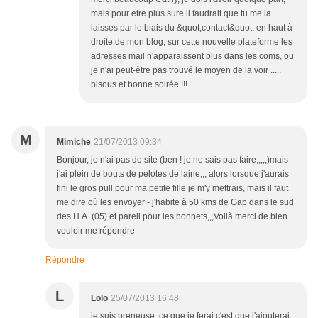
mais pour etre plus sure il faudrait que tu me la
laisses par le biais du &quot;contact&quot; en haut à
droite de mon blog, sur cette nouvelle plateforme les
adresses mail n'apparaissent plus dans les coms, ou
je n'ai peut-être pas trouvé le moyen de la voir .....
bisous et bonne soirée !!!
M
Mimiche
21/07/2013 09:34
Bonjour, je n'ai pas de site (ben ! je ne sais pas faire,,,,,)mais
j'ai plein de bouts de pelotes de laine,,, alors lorsque j'aurais
fini le gros pull pour ma petite fille je m'y mettrais, mais il faut
me dire où les envoyer - j'habite à 50 kms de Gap dans le sud
des H.A. (05) et pareil pour les bonnets,,,Voilà merci de bien
vouloir me répondre
Répondre
L
Lolo
25/07/2013 16:48
je suis preneuse, ce que je ferai c'est que j'ajouterai