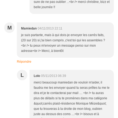
sure de ne pas oublier ...<br /> merci christine, bizz et
belle journée !!
M
Mamiedan
04/11/2013 22:11
je suis partante, mais à qui dois-je envoyer les carrés faits,
(20 sur 20) si j'ai bien compris ,c'est toi qui les assembles ?
<br /> tu peux m'envoyer un message perso sur mon
adresse<br /> Merci, à bientôt
Répondre
L
Lolo
05/11/2013 06:39
merci beaucoup mamiedan de vouloir m'aider, il
faudra me les envoyer quand tu seras prêtes tu me le
dira et je te contacterai par mail .... <br /> tu auras
plus de détails si tu te promènes dans ma catégorie
&quot;carrés plaid-résidence Monique Mèze&quot;
que tu trouveras à la droite de mon blog, oubien
juste au dessus des coms ....<br /> bisous et à