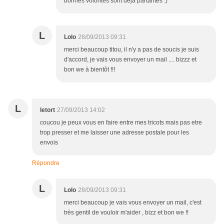
bonnes volontés sont déjà partantes :)
L
Lolo
28/09/2013 09:31
merci beaucoup titou, il n'y a pas de soucis je suis
d'accord, je vais vous envoyer un mail .... bizzz et
bon we à bientôt !!!
L
letort
27/09/2013 14:02
coucou je peux vous en faire entre mes tricots mais pas etre
trop presser et me laisser une adresse postale pour les
envois
Répondre
L
Lolo
28/09/2013 09:31
merci beaucoup je vais vous envoyer un mail, c'est
très gentil de vouloir m'aider , bizz et bon we !!