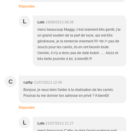
Répondre
L
Lolo
19/08/2013 08:38
merci beaucoup Maggy, c'est vraiment très gentil, j'ai
un grand soutien de la part de lucie, qui est très
généreuse, je la remercie vivement !!!! <br /> pas de
soucis pour les carrés, ils en ont besoin toute
l'année, il n'y a donc pas de date butoir ...... bizzz et
très belle journée à toi, à bientôt !!!
C
cathy
21/07/2013 12:49
Bonjour, je veux bien t'aider à la réalisation de tes carrés.
Pourras-tu me donner ton adresse en privé ? A bientôt
Répondre
L
Lolo
21/07/2013 21:27
merci beaucoup Cathy, je dois l'avoir quelque part,