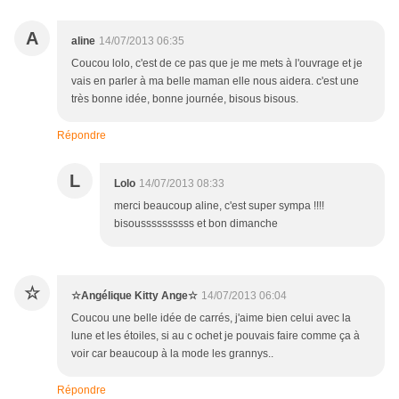
A
aline
14/07/2013 06:35
Coucou lolo, c'est de ce pas que je me mets à l'ouvrage et je
vais en parler à ma belle maman elle nous aidera. c'est une
très bonne idée, bonne journée, bisous bisous.
Répondre
L
Lolo
14/07/2013 08:33
merci beaucoup aline, c'est super sympa !!!!
bisoussssssssss et bon dimanche
☆
☆Angélique Kitty Ange☆
14/07/2013 06:04
Coucou une belle idée de carrés, j'aime bien celui avec la
lune et les étoiles, si au c ochet je pouvais faire comme ça à
voir car beaucoup à la mode les grannys..
Répondre