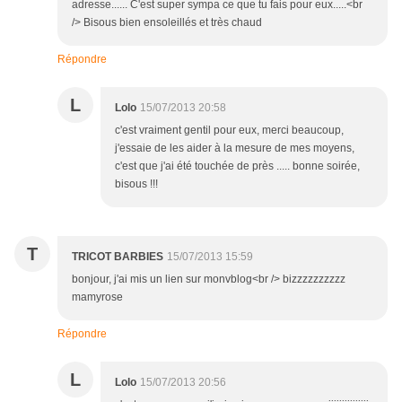
adresse...... C'est super sympa ce que tu fais pour eux.....<br
/> Bisous bien ensoleillés et très chaud
Répondre
L
Lolo
15/07/2013 20:58
c'est vraiment gentil pour eux, merci beaucoup,
j'essaie de les aider à la mesure de mes moyens,
c'est que j'ai été touchée de près ..... bonne soirée,
bisous !!!
T
TRICOT BARBIES
15/07/2013 15:59
bonjour, j'ai mis un lien sur monvblog<br /> bizzzzzzzzzz
mamyrose
Répondre
L
Lolo
15/07/2013 20:56