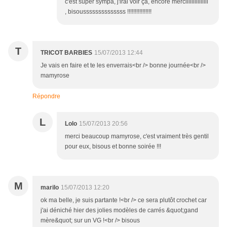
c'est super sympa, j'irai voir ça, encore merciiiiiiiiiiiiiii
, bisoussssssssssssss !!!!!!!!!!!!!!!!
T
TRICOT BARBIES
15/07/2013 12:44
Je vais en faire et te les enverrais<br /> bonne journée<br />
mamyrose
Répondre
L
Lolo
15/07/2013 20:56
merci beaucoup mamyrose, c'est vraiment très gentil
pour eux, bisous et bonne soirée !!!
M
marilo
15/07/2013 12:20
ok ma belle, je suis partante !<br /> ce sera plutôt crochet car
j'ai déniché hier des jolies modèles de carrés &quot;gand
mère&quot; sur un VG !<br /> bisous