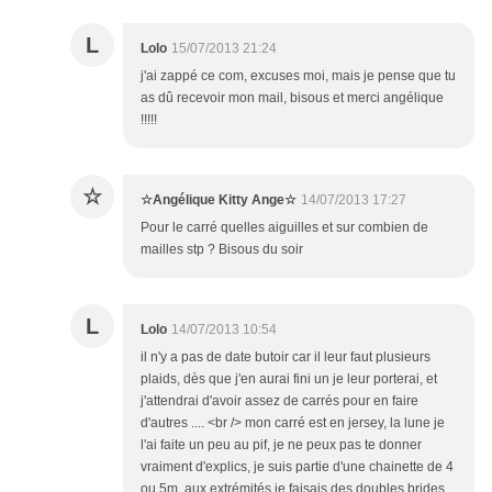
L
Lolo
15/07/2013 21:24
j'ai zappé ce com, excuses moi, mais je pense que tu
as dû recevoir mon mail, bisous et merci angélique
!!!!!
☆
☆Angélique Kitty Ange☆
14/07/2013 17:27
Pour le carré quelles aiguilles et sur combien de
mailles stp ? Bisous du soir
L
Lolo
14/07/2013 10:54
il n'y a pas de date butoir car il leur faut plusieurs
plaids, dès que j'en aurai fini un je leur porterai, et
j'attendrai d'avoir assez de carrés pour en faire
d'autres .... <br /> mon carré est en jersey, la lune je
l'ai faite un peu au pif, je ne peux pas te donner
vraiment d'explics, je suis partie d'une chainette de 4
ou 5m, aux extrémités je faisais des doubles brides