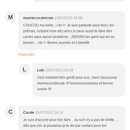
M
mamiecocotricote
15/07/2013 18:58
COUCOU ma belle ;;;<br /> Je suis partante pour tout ( les
prémas, octobre rose etc) alors je peux aussi te faire des
carrés sans aucun problème ;; AIDONS les gens qui en on
besoin ...<br /> Bonne journée et à bientôt
Répondre
L
Lolo
15/07/2013 20:59
c'est vraiment très gentil pour eux, merci beaucoup
mamiecocotricote !!!! bisousssssssssss et bonne
soirée !!!!
C
Carole
15/07/2013 16:16
Je suis d'accord pour t'en faire... vu su'il n'y a pas de limite.....
dès que j'en ai plusierus je te dis par contact pour ton