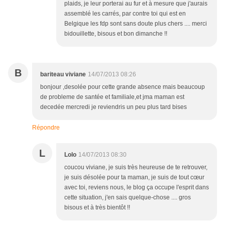
plaids, je leur porterai au fur et à mesure que j'aurais
assemblé les carrés, par contre toi qui est en
Belgique les fdp sont sans doute plus chers .... merci
bidouillette, bisous et bon dimanche !!
B
bariteau viviane
14/07/2013 08:26
bonjour ,desolée pour cette grande absence mais beaucoup
de probleme de santée et familiale,et jma maman est
decedée mercredi je reviendris un peu plus tard bises
Répondre
L
Lolo
14/07/2013 08:30
coucou viviane, je suis très heureuse de te retrouver,
je suis désolée pour ta maman, je suis de tout cœur
avec toi, reviens nous, le blog ça occupe l'esprit dans
cette situation, j'en sais quelque-chose .... gros
bisous et à très bientôt !!