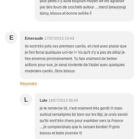
plus petits il y aura toujours moyen de les agrandir
par des tours de crochets autour ... merci beaucoup
daisy, bisous et bonne soirée !!
E
Emeraude
17/07/2013 14:43
Ils sont très jolis ces premiers carrés, et c'est avec plaisir que
je t'en ferrai quelques un!<br /> Vu qu'il n'y a pas de délai je
t'en enverrai prochainement. Tu fais vraiment de belles
actions pour eux, je serai contente de t'aider avec quelques
modestes carrés. Gros bisous
Répondre
L
Lolo
18/07/2013 06:40
je te remercie lili, c'est vraiment très gentil !!! mais
surtout renseignes toi bien sur les fdp, je crois savoir
qu'ils sont très chers pour expédier vers la France
....je comprendrais que tu laisses tomber !!! gros
bisous et belle journée !!!