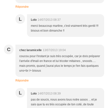
Répondre
L
Lolo
14/07/2013 08:37
merci beaucoup martine, c'est vraiment très gentil !!!
bisous et bon dimanche !!
C
chez laramicelle
13/07/2013 19:04
coucou pour l'instant je suis très occupée, car je dois préparer
l'arrivée d'Imali en france et lui tricoter mitaines , snoods.....
mais promis, quand j'aurai plus le temps je t'en fais quelques
uns<br /> bisous
Répondre
L
Lolo
14/07/2013 08:39
pas de soucis, nous avons tous notre assos ... et je
sais que tu es très occupée de ton coté, de toute