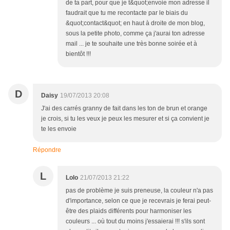
de ta part, pour que je t&quot;envoie mon adresse il
faudrait que tu me recontacte par le biais du
&quot;contact&quot; en haut à droite de mon blog,
sous la petite photo, comme ça j'aurai ton adresse
mail ... je te souhaite une très bonne soirée et à
bientôt !!!
D
Daisy
19/07/2013 20:08
J'ai des carrés granny de fait dans les ton de brun et orange
je crois, si tu les veux je peux les mesurer et si ça convient je
te les envoie
Répondre
L
Lolo
21/07/2013 21:22
pas de problème je suis preneuse, la couleur n'a pas
d'importance, selon ce que je recevrais je ferai peut-
être des plaids différents pour harmoniser les
couleurs ... où tout du moins j'essaierai !!! s'ils sont