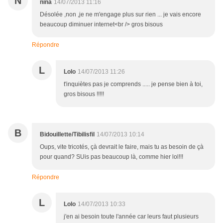
N
nina
14/07/2013 11:16
Désolée ,non ,je ne m'engage plus sur rien ... je vais encore
beaucoup diminuer internet<br /> gros bisous
Répondre
L
Lolo
14/07/2013 11:26
t'inquiètes pas je comprends ..... je pense bien à toi,
gros bisous !!!!!
B
Bidouillette/Tibilisfil
14/07/2013 10:14
Oups, vite tricotés, çà devrait le faire, mais tu as besoin de çà
pour quand? SUis pas beaucoup là, comme hier lol!!!
Répondre
L
Lolo
14/07/2013 10:33
j'en ai besoin toute l'année car leurs faut plusieurs