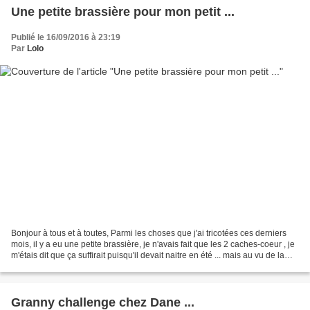
Une petite brassière pour mon petit ...
Publié le 16/09/2016 à 23:19
Par
Lolo
Bonjour à tous et à toutes, Parmi les choses que j'ai tricotées ces derniers
mois, il y a eu une petite brassière, je n'avais fait que les 2 caches-coeur , je
m'étais dit que ça suffirait puisqu'il devait naitre en été ... mais au vu de la
météo que nous...
Granny challenge chez Dane ...