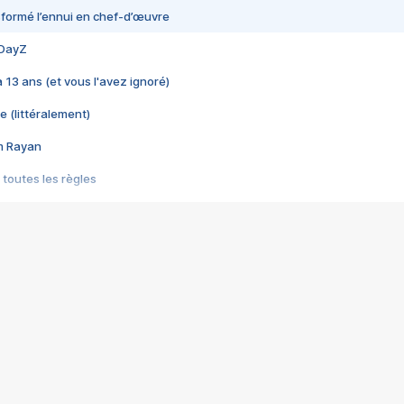
nsformé l’ennui en chef-d’œuvre
 DayZ
 a 13 ans (et vous l'avez ignoré)
e (littéralement)
im Rayan
 toutes les règles
s les jeux vidéo
us choquant de Rockstar ? - Le scandale BULLY
e plus moche de Steam
du RÊVE tourne au CAUCHEMAR
pendant 8 heures
it… à tort