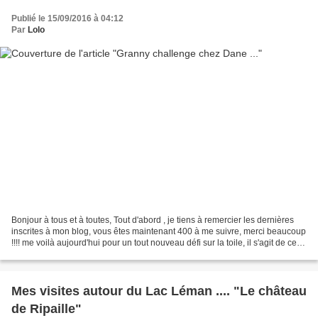
Publié le 15/09/2016 à 04:12
Par
Lolo
Bonjour à tous et à toutes, Tout d'abord , je tiens à remercier les dernières
inscrites à mon blog, vous êtes maintenant 400 à me suivre, merci beaucoup
!!!! me voilà aujourd'hui pour un tout nouveau défi sur la toile, il s'agit de celui
de Dane .......
Mes visites autour du Lac Léman .... "Le château
de Ripaille"