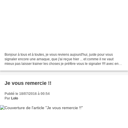
Bonjour à tous et à toutes, je vous reviens aujourd'hui, juste pour vous
signaler encore une arnaque, que j'ai reçue hier ... et comme il ne vaut
mieux pas laisser trainer les choses je préfère vous le signaler !!!! avec en
pièce jointe un "questionner"...
Je vous remercie !!
Publié le 18/07/2016 à 00:54
Par
Lolo