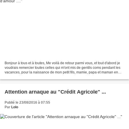
Bonjour à tous et à toutes, Me voilà de retour parmi vous, et tout d'abord je
voudrais remercier toutes celles qui m'ont mis de gentils coms pendant les
vacances, pour la naissance de mon petit fils, mamie, papa et maman en
sont très touchés !!! ces quelques...
Attention arnaque au "Crédit Agricole" ...
Publié le 23/08/2016 à 07:55
Par
Lolo