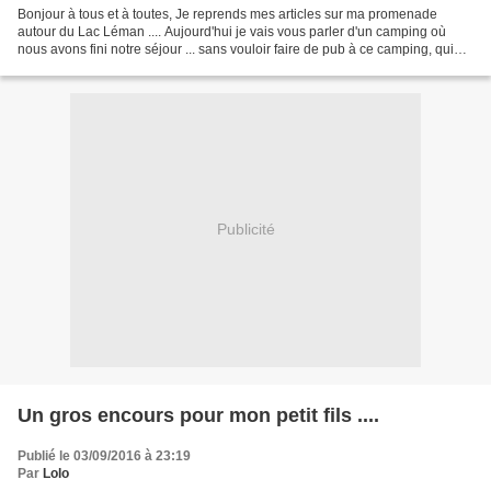
Bonjour à tous et à toutes, Je reprends mes articles sur ma promenade
autour du Lac Léman .... Aujourd'hui je vais vous parler d'un camping où
nous avons fini notre séjour ... sans vouloir faire de pub à ce camping, qui
était très spacieux et bien équipé,...
Publicité
Un gros encours pour mon petit fils ....
Publié le 03/09/2016 à 23:19
Par
Lolo