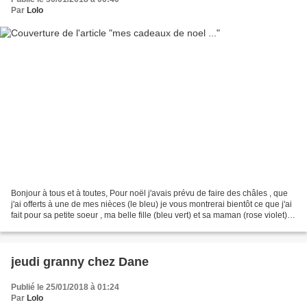
Par
Lolo
Bonjour à tous et à toutes, Pour noël j'avais prévu de faire des châles , que
j'ai offerts à une de mes nièces (le bleu) je vous montrerai bientôt ce que j'ai
fait pour sa petite soeur , ma belle fille (bleu vert) et sa maman (rose violet)...
ils sont...
jeudi granny chez Dane
Publié le 25/01/2018 à 01:24
Par
Lolo