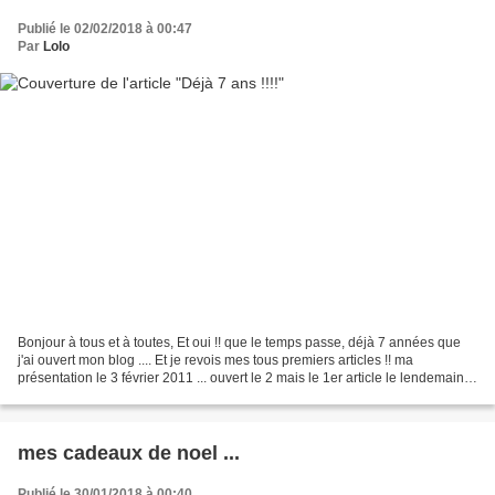
Publié le 02/02/2018 à 00:47
Par
Lolo
Bonjour à tous et à toutes, Et oui !! que le temps passe, déjà 7 années que
j'ai ouvert mon blog .... Et je revois mes tous premiers articles !! ma
présentation le 3 février 2011 ... ouvert le 2 mais le 1er article le lendemain ...
le temps de comprendre...
mes cadeaux de noel ...
Publié le 30/01/2018 à 00:40