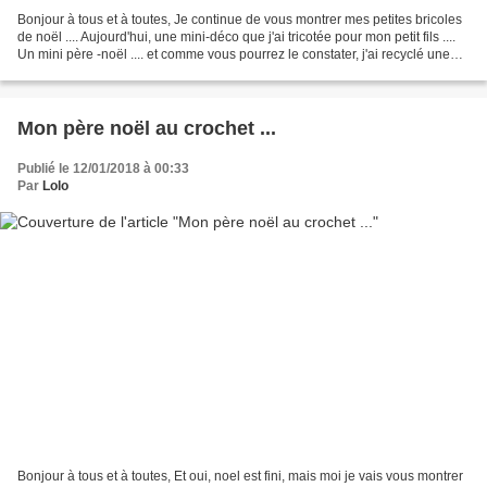
Bonjour à tous et à toutes, Je continue de vous montrer mes petites bricoles
de noël .... Aujourd'hui, une mini-déco que j'ai tricotée pour mon petit fils ....
Un mini père -noël .... et comme vous pourrez le constater, j'ai recyclé une
capsule d’œuf...
Mon père noël au crochet ...
Publié le 12/01/2018 à 00:33
Par
Lolo
Bonjour à tous et à toutes, Et oui, noel est fini, mais moi je vais vous montrer