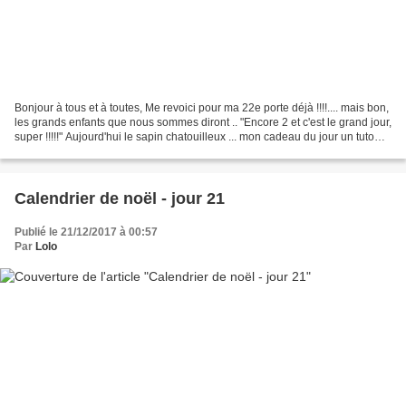
Bonjour à tous et à toutes, Me revoici pour ma 22e porte déjà !!!!.... mais bon,
les grands enfants que nous sommes diront .. "Encore 2 et c'est le grand jour,
super !!!!!" Aujourd'hui le sapin chatouilleux ... mon cadeau du jour un tuto
pour faire des...
Calendrier de noël - jour 21
Publié le 21/12/2017 à 00:57
Par
Lolo