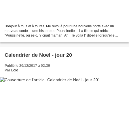
Bonjour à tous et à toutes, Me revoilà pour une nouvelle porte avec un
nouveau conte ... une histoire de Poussinette ... La fillette qui rétricit
"Poussinette, où es-tu ? criait maman. Ah ! Te voilà !" dit-elle lorsqu'elle
aperçut enfin la fillette qui...
Calendrier de Noël - jour 20
Publié le 20/12/2017 à 02:39
Par
Lolo