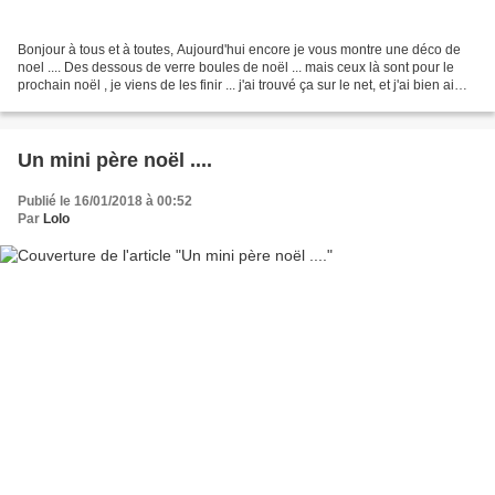
Bonjour à tous et à toutes, Aujourd'hui encore je vous montre une déco de
noel .... Des dessous de verre boules de noël ... mais ceux là sont pour le
prochain noël , je viens de les finir ... j'ai trouvé ça sur le net, et j'ai bien aimé
... ça peut être...
Un mini père noël ....
Publié le 16/01/2018 à 00:52
Par
Lolo