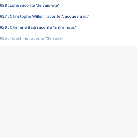
28 : Lorie raconte "Je vais vite"
#27 : Christophe Willem raconte "Jacques a dit"
#26 : Chimène Badi raconte "Entre nous"
#25 : Indochine raconte "3e sexe"
#24 : Zaho raconte "C'est chelou"
#23 : Patrick Bruel raconte "Au café des délices"
#22 : Kyo raconte "Le chemin"
#21 : Nolwenn Leroy raconte "Cassé"
#20 : Patrick Hernandez raconte "Born to be alive"
#19 : Lorie raconte "Près de moi"
#18 : Michael Jones raconte "A nos actes manqués" (avec Jean-Jacque
#17 : Khaled raconte "Aïcha"