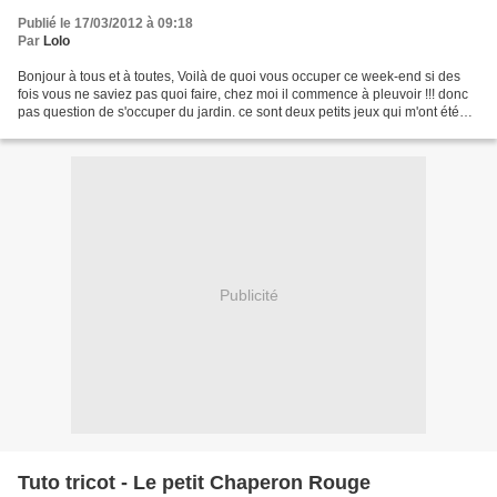
Publié le 17/03/2012 à 09:18
Par
Lolo
Bonjour à tous et à toutes, Voilà de quoi vous occuper ce week-end si des
fois vous ne saviez pas quoi faire, chez moi il commence à pleuvoir !!! donc
pas question de s'occuper du jardin. ce sont deux petits jeux qui m'ont été
envoyé par une de mes copinautes....
Publicité
Tuto tricot - Le petit Chaperon Rouge