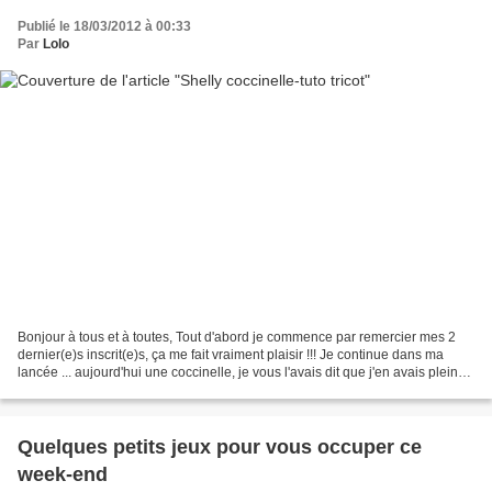
Publié le 18/03/2012 à 00:33
Par
Lolo
Bonjour à tous et à toutes, Tout d'abord je commence par remercier mes 2
dernier(e)s inscrit(e)s, ça me fait vraiment plaisir !!! Je continue dans ma
lancée ... aujourd'hui une coccinelle, je vous l'avais dit que j'en avais plein
chez moi, celle-ci est...
Quelques petits jeux pour vous occuper ce
week-end