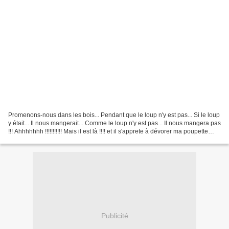
Promenons-nous dans les bois... Pendant que le loup n'y est pas... Si le loup
y était... Il nous mangerait... Comme le loup n'y est pas... Il nous mangera pas
!!! Ahhhhhhh !!!!!!!!!!! Mais il est là !!!! et il s'apprete à dévorer ma poupette
Lolo !!!!!!!!!!...
Publicité