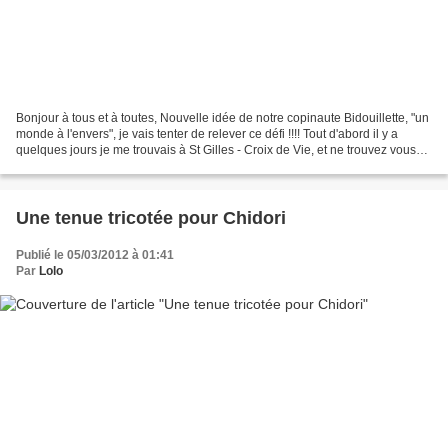
Bonjour à tous et à toutes, Nouvelle idée de notre copinaute Bidouillette, "un
monde à l'envers", je vais tenter de relever ce défi !!!! Tout d'abord il y a
quelques jours je me trouvais à St Gilles - Croix de Vie, et ne trouvez vous
pas que c'est le...
Une tenue tricotée pour Chidori
Publié le 05/03/2012 à 01:41
Par
Lolo