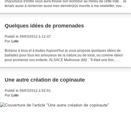
chacun(e)s d'entre vous aura trouvé son bonheur au milieu de cette liste... Je
tenais aussi à remercier aussi mes dernièr(e)s inscrits à ma newletter, vous
êtes 6 de plus à...
Quelques idées de promenades
Publié le 09/03/2012 à 12:47
Par
Lolo
Bonjour à tous et à toutes Aujourd'hui je vous propose quelques idées de
ballades pour tous les amoureux de la nature,ou de loisir, ou comme idées
pour promener vos enfants. ALSACE Mulhouse (68) : "Il était une fois...
l'enfant dans le tissu imprimé de...
Une autre création de copinaute
Publié le 08/03/2012 à 02:01
Par
Lolo