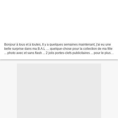
Bonjour à tous et à toutes, Il y a quelques semaines maintenant, j'ai eu une
belle surprise dans ma B.A.L .... quelque-chose pour la collection de ma fille
... photo avec et sans flash ... 2 jolis portes-clefs publicitaires ... pour le plus
grand bonheur...