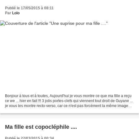
Publié le 17/05/2015 à 08:11
Par
Lolo
Bonjour à tous et à toutes, Aujourd'hui je vous montre ce que ma fille a reçu
ce we ... hier en fait !!! 3 jolis portes-clefs qui viennent tout droit de Guyane ...
je vous les montre recto-verso, car ce n'est pas forcément la même image
des 2 cotés .... j'étais...
Ma fille est copocléphile ....
Publié le 22/03/2015 à 00:34