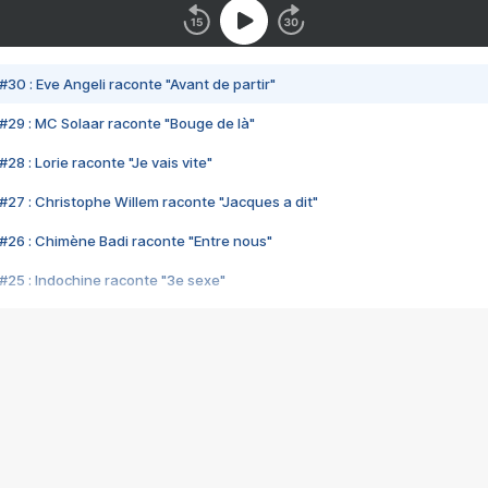
#30 : Eve Angeli raconte "Avant de partir"
#29 : MC Solaar raconte "Bouge de là"
28 : Lorie raconte "Je vais vite"
#27 : Christophe Willem raconte "Jacques a dit"
#26 : Chimène Badi raconte "Entre nous"
#25 : Indochine raconte "3e sexe"
#24 : Zaho raconte "C'est chelou"
#23 : Patrick Bruel raconte "Au café des délices"
#22 : Kyo raconte "Le chemin"
#21 : Nolwenn Leroy raconte "Cassé"
#20 : Patrick Hernandez raconte "Born to be alive"