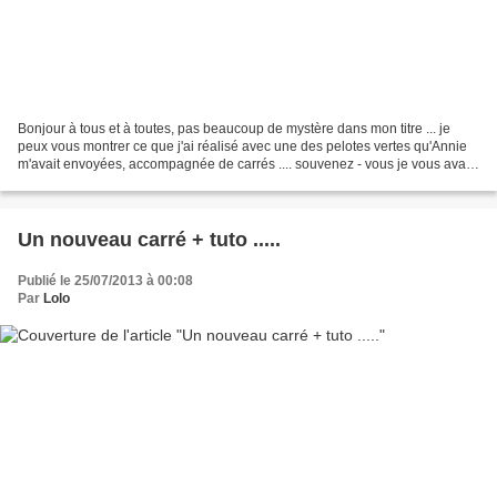
Bonjour à tous et à toutes, pas beaucoup de mystère dans mon titre ... je
peux vous montrer ce que j'ai réalisé avec une des pelotes vertes qu'Annie
m'avait envoyées, accompagnée de carrés .... souvenez - vous je vous avais
montré ça !... je vous avais...
Un nouveau carré + tuto .....
Publié le 25/07/2013 à 00:08
Par
Lolo