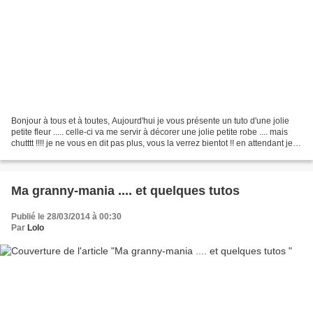
Bonjour à tous et à toutes, Aujourd'hui je vous présente un tuto d'une jolie
petite fleur ..... celle-ci va me servir à décorer une jolie petite robe .... mais
chutttt !!!! je ne vous en dit pas plus, vous la verrez bientot !! en attendant je
vous offre...
Ma granny-mania .... et quelques tutos
Publié le 28/03/2014 à 00:30
Par
Lolo