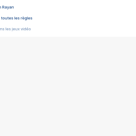
im Rayan
 toutes les règles
s les jeux vidéo
us choquant de Rockstar ? - Le scandale BULLY
e plus moche de Steam
du RÊVE tourne au CAUCHEMAR
pendant 8 heures
it… à tort
umiliés par un jeu vidéo
ire - Final Fantasy 8
ti un empire - Age of Empires
story DOFUS