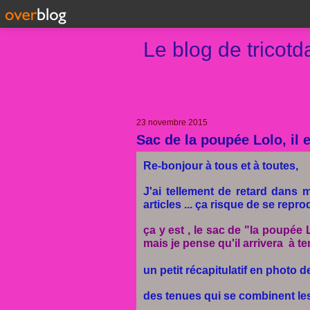
Le blog de tricot
23 novembre 2015
Sac de la poupée Lolo, il es
Re-bonjour à tous et à toutes,
J'ai tellement de retard dans m
articles ... ça risque de se repro
ça y est , le sac de "la poupée L
mais je pense qu'il arrivera à t
un petit récapitulatif en photo de 
des tenues qui se combinent les 