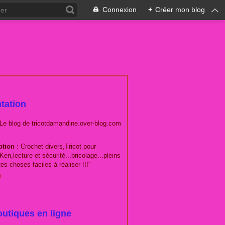
Connexion
+
Créer mon blog
tation
 Le blog de tricotdamandine.over-blog.com
ption
: Crochet divers,Tricot pour
Ken,lecture et sécurité...bricolage...pleins
tes choses faciles à réaliser !!!"
t
utiques en ligne