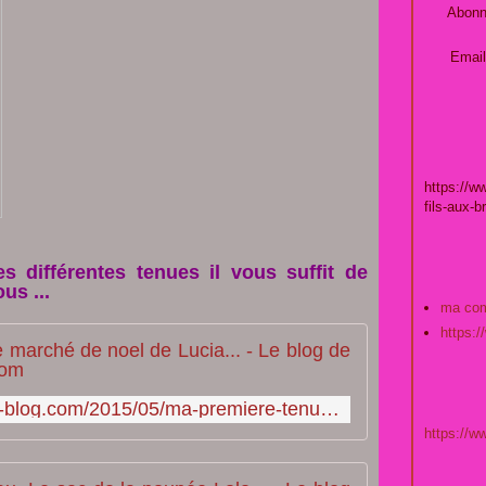
Abonn
Email
https://w
fils-aux-b
s différentes tenues il vous suffit de
us ...
ma co
https:
Ma première
http://tricotdamandine.over-blog.com/2015/05/ma-premiere-tenue-pour-le-marche-de-noel-de-lucia.html
https://