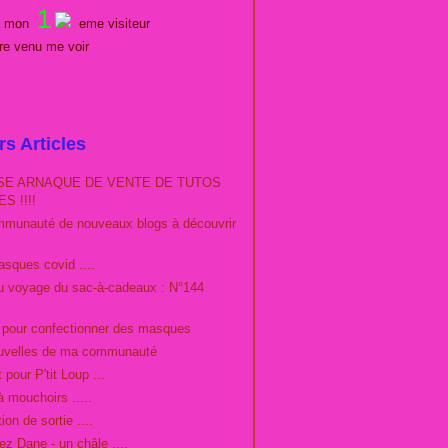
1
es mon
eme visiteur
tre venu me voir
rs Articles
E ARNAQUE DE VENTE DE TUTOS
S !!!!
munauté de nouveaux blogs à découvrir
sques covid ....
du voyage du sac-à-cadeaux : N°144
o pour confectionner des masques
uvelles de ma communauté
 pour P'tit Loup ...
à mouchoirs .....
ion de sortie ....
ez Dane - un châle ....