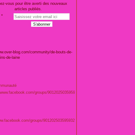
ez-vous pour être averti des nouveaux
articles publiés.
ww.over-blog.com/community/de-bouts-de-
rins-de-laine
mmunauté
//www.facebook.com/groups/901202503595932/
 tenue pour le marché de noel de Lucia... - L
www.facebook.com/groups/901202503595932/