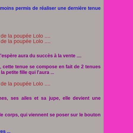
moins permis de réaliser une dernière tenue
 j'espère aura du succès à la vente ....
 cette tenue se compose en fait de 2 tenues
petite fille qui l'aura ...
nes, ses ailes et sa jupe, elle devient une
 le corps, qui viennent se poser sur le bouton
s ...