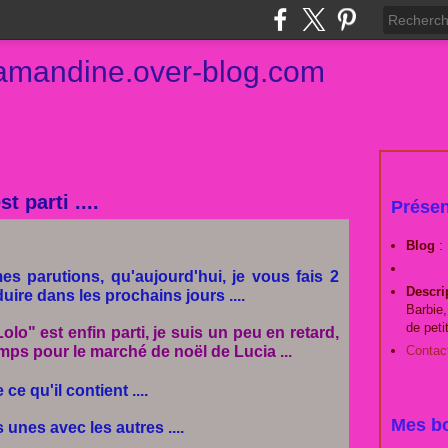
damandine.over-blog.com
t parti ....
Présen
Blog
:
es parutions, qu'aujourd'hui, je vous fais 2
Descri
duire dans les prochains jours ....
Barbie,
de peti
olo" est enfin parti, je suis un peu en retard,
emps pour le marché de noël de Lucia ...
Contac
ce qu'il contient ....
Mes bo
unes avec les autres ....