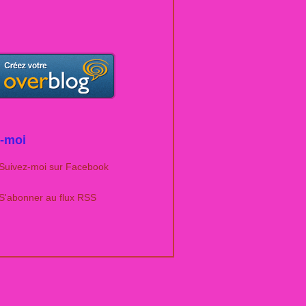
u sac à cadeau -Le sac de la poupée Lolo... -
a poupée Lolo .... - Le blog de tricotdamandin
-moi
Suivez-moi sur Facebook
olo - 3e tenue ... - Le blog de tricotdamandin
S'abonner au flux RSS