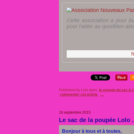
Cette association a pour bu
pour l'aider au quoditien ain
h
Published by Lolo
dans
le voyage du sac à 
commenter cet article
…
16 septembre 2015
Le sac de la poupée Lolo ..
Bonjour à tous et à toutes,