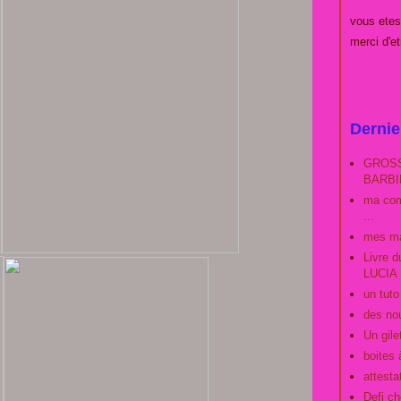
vous et
merci d'e
Dernie
GROSS
BARBIE
ma com
...
mes ma
Livre 
LUCIA
un tut
des no
Un gilet
boites 
attestat
Defi ch