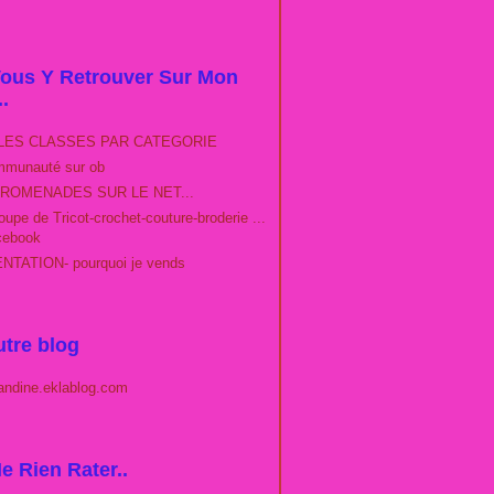
ous Y Retrouver Sur Mon
..
LES CLASSES PAR CATEGORIE
munauté sur ob
ROMENADES SUR LE NET...
upe de Tricot-crochet-couture-broderie ...
cebook
TATION- pourquoi je vends
tre blog
andine.eklablog.com
e Rien Rater..