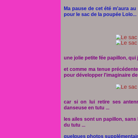
Ma pause de cet été m'aura au 
pour le sac de la poupée Lolo...
une jolie petite fée papillon, qui
et comme ma tenue précédente,
pour développer l'imaginaire de la 
car si on lui retire ses anten
danseuse en tutu ...
les ailes sont un papillon, sans
du tutu ...
quelques photos supplémentaire