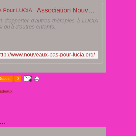
Association Nouveaux Pas Pour LUCIA
t d'apporter d'autres thérapies à LUCIA
si qu'à d'autres enfants.
ttp://www.nouveaux-pas-pour-lucia.org/
Repost
0
cadeaux
..