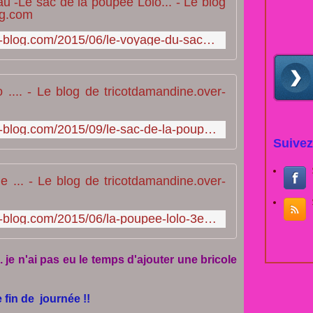
Le voyage d
http://tricotdamandine.over-blog.com/2015/06/le-voyage-du-sac-a-cadeau-le-sac-de-la-poupee-lolo.html
Le sac de l
http://tricotdamandine.over-blog.com/2015/09/le-sac-de-la-poupee-lolo.html
Suivez
La poupée L
http://tricotdamandine.over-blog.com/2015/06/la-poupee-lolo-3e-tenue.html
. je n'ai pas eu le temps d'ajouter une bricole
 fin de journée !!