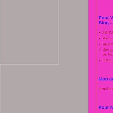
Pour V
Blog ..
ARTIC
Ma com
MES P
Mon gro
sur Fa
PRESEN
Mon au
tricotdam
Pour N