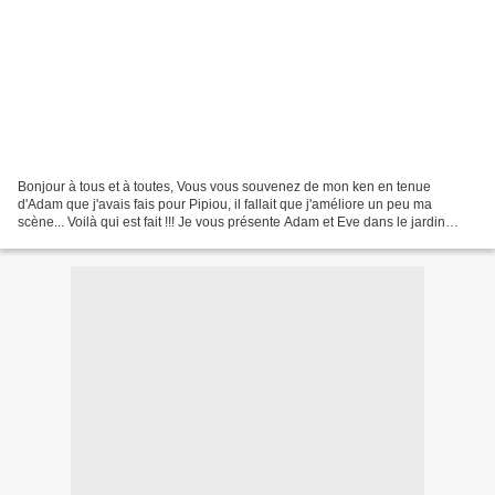
Bonjour à tous et à toutes, Vous vous souvenez de mon ken en tenue
d'Adam que j'avais fais pour Pipiou, il fallait que j'améliore un peu ma
scène... Voilà qui est fait !!! Je vous présente Adam et Eve dans le jardin
d'Eden, tentés par le Serpent Ci-dessous...