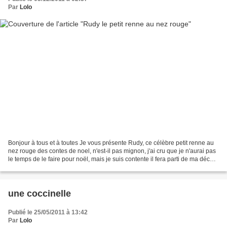
Par
Lolo
Bonjour à tous et à toutes Je vous présente Rudy, ce célèbre petit renne au
nez rouge des contes de noel, n'est-il pas mignon, j'ai cru que je n'aurai pas
le temps de le faire pour noël, mais je suis contente il fera parti de ma déco.
Vous trouverez ci-dessous...
une coccinelle
Publié le 25/05/2011 à 13:42
Par
Lolo