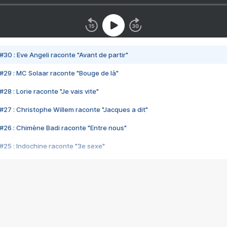
#30 : Eve Angeli raconte "Avant de partir"
#29 : MC Solaar raconte "Bouge de là"
28 : Lorie raconte "Je vais vite"
#27 : Christophe Willem raconte "Jacques a dit"
#26 : Chimène Badi raconte "Entre nous"
#25 : Indochine raconte "3e sexe"
#24 : Zaho raconte "C'est chelou"
#23 : Patrick Bruel raconte "Au café des délices"
#22 : Kyo raconte "Le chemin"
#21 : Nolwenn Leroy raconte "Cassé"