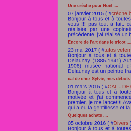
Une crèche pour Noël ....
07 janvier 2015 ( #
crèche 
Bonjour à tous et à toutes,
vous !!! pas tout à fait, 
réalisée par une copinet
précédente, j'ai réalisé un 
Encore de l'art dans le tricot ...
23 mai 2017 ( #
tutos vete
Bonjour à tous et à tout
Delaunay (1885-1941) Aut
1906) musée national d'
Delaunay est un peintre fran
cal de chez Sylvie, mes débuts .
01 mars 2015 ( #
CAL - DE
Bonjour à tous et à toute
motivée et j'ai commencé
premier, je me lance!!!! Ava
qui a eu la gentillesse et la
Quelques achats ....
05 octobre 2016 ( #
Divers
Bonjour à tous et à toute