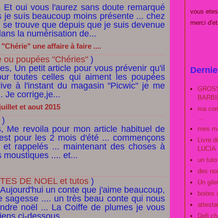
, Et oui vous l'aurez sans doute remarqué
vous et
 je suis beaucoup moins présente ... chez
merci d'e
l se trouve que depuis que je suis devenue
ans la numérisation de...
hérie" une affaire à faire ....
 ou poupées "Chéries"
)
s, Un petit article pour vous prévenir qu'il
Dernie
our toutes celles qui aiment les poupées
rrive à l'instant du magasin "Picwic" je me
GROSS
. Je corrige,je...
BARBIE
uillet et aout 2015
ma com
...
)
, Me revoila pour mon article habituel de
mes ma
c'est pour les 2 mois d'été ... commençons
Livre 
x et rappelés ... maintenant des choses à
LUCIA
moustiques .... et...
un tut
des no
ES DE NOEL et tutos
)
Un gilet
, Aujourd'hui un conte que j'aime beaucoup,
boites 
e sagesse .... un très beau conte qui nous
attestat
endre noël ... La Coiffe de plumes je vous
iens ci-dessous,...
Defi ch