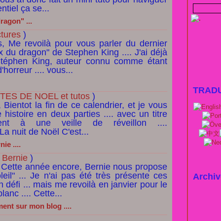
ntiel ça se...
ragon" ...
tures
)
s, Me revoilà pour vous parler du dernier
eux du dragon" de Stephen King .... J'ai déjà
Stéphen King, auteur connu comme étant
'horreur .... vous...
TRAD
ES DE NOEL et tutos
)
 Bientot la fin de ce calendrier, et je vous
histoire en deux parties .... avec un titre
ment à une veille de réveillon ....
* La nuit de Noël C'est...
ie ....
 Bernie
)
, Cette année encore, Bernie nous propose
leil" ... Je n'ai pas été très présente ces
Archiv
défi ... mais me revoilà en janvier pour le
anc .... Cette...
ent sur mon blog ....