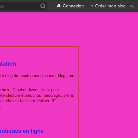
Connexion
+
Créer mon blog
tation
 Le blog de tricotdamandine.over-blog.com
ption
: Crochet divers,Tricot pour
Ken,lecture et sécurité...bricolage...pleins
tes choses faciles à réaliser !!!"
t
utiques en ligne