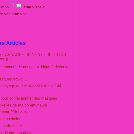
1
es mon
eme visiteur
tre venu me voir
rs Articles
E ARNAQUE DE VENTE DE TUTOS
S !!!!
munauté de nouveaux blogs à découvrir
sques covid ....
du voyage du sac-à-cadeaux : N°144
o pour confectionner des masques
uvelles de ma communauté
 pour P'tit Loup ...
à mouchoirs .....
ion de sortie ....
ez Dane - un châle ....