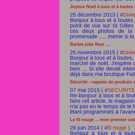
Joyeux Noël à tous et à toutes !
25 décembre 2013 ( #
Dive
Bonjour à tous et à toutes 
point de vue sur St Gilles
ces deux photos de la 
promenade ..... meme si le 
Barbie jolie fleur ....
25 novembre 2015 ( #
Dive
Bonjour à tous et à toutes,
marché de noël, J'espère q
bien ... Si elle devait inte
déjà dans ma boutique Fait 
Sécurité - rappels de produits
07 mai 2015 ( #
SECURITE
Re-bonjour à tous et à tou
faire cet article, le magasi
n'ai pas eu le temps de le 
étant programmés à l'avance
Le fil rouge ... mon premier ca
28 juin 2014 ( #
fil rouge
)
Bonjour à tous et à tout