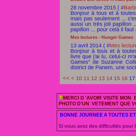
28 novembre 2015 ( #
Barb
Bonjour à tous et à toutes
mais pas seulement ... c'es
aussi un très joli papillon
papillon ... pour celà il faut
Mes lectures - Hunger Games
13 avril 2014 ( #
Mes lectur
Bonjour à tous et à toute
livre que j'ai lu, celui-ci m
Games" de Suzanne Collin
district de Panem, une soci
<<
<
10
11
12
13
14
15
16
17
MERCI D 'AVOIR
VISITE MON B
PHOTO D'UN VETEMENT QUE VO
BONNE JOURNEE A TOUTES ET
Si vous avez des difficultés pour l