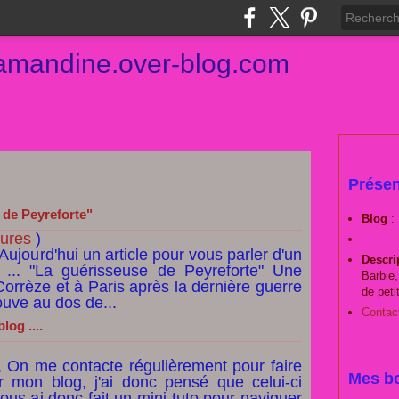
damandine.over-blog.com
Présen
 de Peyreforte"
Blog
:
tures
)
Aujourd'hui un article pour vous parler d'un
Descri
e ... "La guérisseuse de Peyreforte" Une
Barbie,
Corrèze et à Paris après la dernière guerre
de peti
ouve au dos de...
Contac
og ....
, On me contacte régulièrement pour faire
Mes bo
r mon blog, j'ai donc pensé que celui-ci
e vous ai donc fait un mini tuto pour naviguer