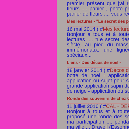
premier présent que j'ai r
fleurs .... panier , photo 
panier de fleurs .... vous 
Mes lectures - "Le secret des p
16 mai 2014 ( #
Mes lectur
Bonjour à tous et à tout
lectures .... "Le secret d
siècle, au pied du mass
immémoriaux, une lign
spéciaux...
Liens - Des décos de noël -
18 janvier 2014 ( #
Décos d
botte de noel - applicat
application ou sujet pour 
grande application sapin de
de neige - application ou su
Ronde des souvenirs de chez Ca
11 juillet 2016 ( #
CAL - DE
Bonjour à tous et à tou
proposé une ronde des souv
ma participation .... pend
ma ville ... Draveil (Essonn