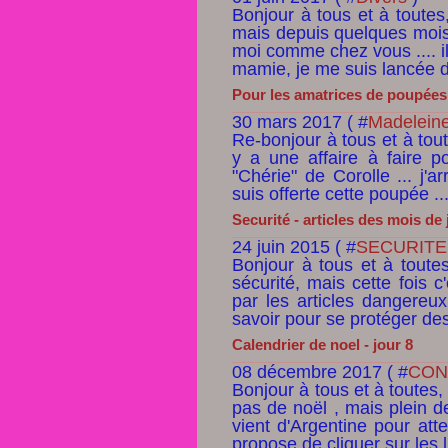
Bonjour à tous et à toutes
mais depuis quelques mois
moi comme chez vous .... i
mamie, je me suis lancée d
Pour les amatrices de poupées "C
30 mars 2017 ( #
Madeleine
Re-bonjour à tous et à toute
y a une affaire à faire p
"Chérie" de Corolle ... j'a
suis offerte cette poupée ...
Securité - articles des mois de j
24 juin 2015 ( #
SECURITE
Bonjour à tous et à toutes
sécurité, mais cette fois 
par les articles dangereu
savoir pour se protéger des 
Calendrier de noel - jour 8
08 décembre 2017 ( #
CONT
Bonjour à tous et à toutes
pas de noël , mais plein d
vient d'Argentine pour att
propose de cliquer sur les l