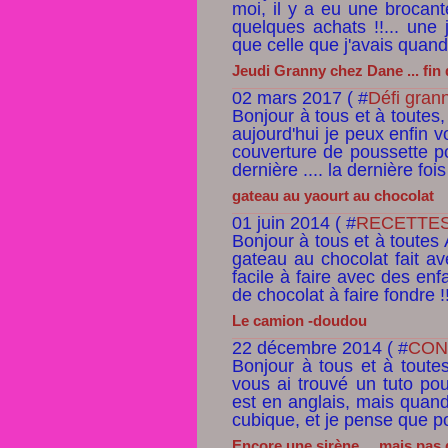
moi, il y a eu une brocante 
quelques achats !!... une
que celle que j'avais quand j
Jeudi Granny chez Dane ... fin 
02 mars 2017 ( #
Défi grann
Bonjour à tous et à toutes,
aujourd'hui je peux enfin v
couverture de poussette po
dernière .... la dernière fois
gateau au yaourt au chocolat
01 juin 2014 ( #
RECETTE
Bonjour à tous et à toutes
gateau au chocolat fait av
facile à faire avec des enf
de chocolat à faire fondre !
Le camion -doudou
22 décembre 2014 ( #
CONT
Bonjour à tous et à toutes
vous ai trouvé un tuto pou
est en anglais, mais quand
cubique, et je pense que po
Encore une sirène ... mais pas 