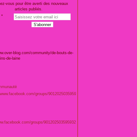
ez-vous pour être averti des nouveaux
articles publiés.
ww.over-blog.com/community/de-bouts-de-
rins-de-laine
mmunauté
//www.facebook.com/groups/901202503595932/
www.facebook.com/groups/901202503595932/