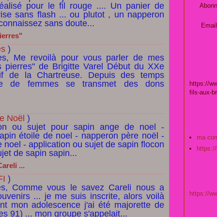
éalisé pour le fil rouge .... Un panier de
Abonn
prise sans flash ... ou plutot , un napperon
reconnaissez sans doute...
Email
ierres"
es
)
es, Me revoilà pour vous parler de mes
es pierres" de Brigitte Varel Début du XXe
if de la Chartreuse. Depuis des temps
ée de femmes se transmet des dons
https://w
fils-aux-b
e Noël
)
ion ou sujet pour sapin ange de noel -
sapin étoile de noel - napperon père noël -
ma co
 noel - application ou sujet de sapin flocon
https:
jet de sapin sapin...
reli ...
FI
)
tes, Comme vous le savez Careli nous a
https://
enirs ... je me suis inscrite, alors voilà
ant mon adolescence j'ai été majorette de
es 91) ... mon groupe s'appelait...