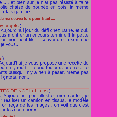
.... et bien sur je n'ai pas résisté à faire
 jolie chaise de poupée en bois, la même
'étais gamine .......
de ma couverture pour Naël ....
y projets
)
 Aujourd'hui jour du défi chez Dane, et oui,
ous montrer un encours terminé !! la petite
ur mon petit fils ... couverture la semaine
 je vous...
S
)
 Aujourd'hui je vous propose une recette de
ec un yaourt ... donc toujours une recette
ants puisqu'il n'y a rien à peser, meme pas
!! gateau non...
ES DE NOEL et tutos
)
, Aujourd'hui pour illustrer mon conte , je
r réaliser un camion en tissus, le modèle
 on regarde les images , on voit que c'est
ur les couturières...
qu(eu)e !!