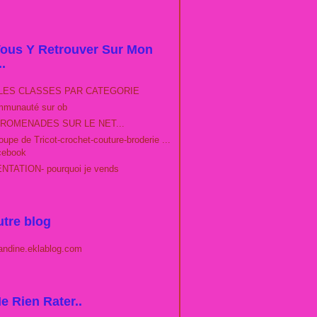
ous Y Retrouver Sur Mon
..
LES CLASSES PAR CATEGORIE
munauté sur ob
ROMENADES SUR LE NET...
upe de Tricot-crochet-couture-broderie ...
cebook
TATION- pourquoi je vends
tre blog
andine.eklablog.com
e Rien Rater..