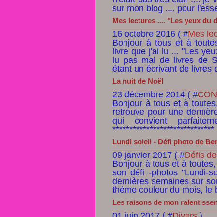
sur mon blog .... pour l'esse
Mes lectures .... "Les yeux du d
16 octobre 2016 ( #
Mes lec
Bonjour à tous et à toute
livre que j'ai lu ... "Les y
lu pas mal de livres de 
étant un écrivant de livres d
La nuit de Noël
23 décembre 2014 ( #
CONT
Bonjour à tous et à toutes,
retrouve pour une dernière 
qui convient parfaite
*****************************
Lundi soleil - Défi photo de Bern
09 janvier 2017 ( #
Défis de
Bonjour à tous et à toutes
son défi -photos "Lundi-so
dernières semaines sur son 
thème couleur du mois, le bl
Les raisons de mon ralentissem
01 juin 2017 ( #
Divers
)