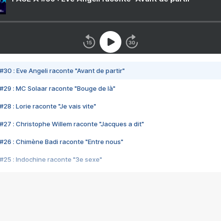
#30 : Eve Angeli raconte "Avant de partir"
#29 : MC Solaar raconte "Bouge de là"
28 : Lorie raconte "Je vais vite"
#27 : Christophe Willem raconte "Jacques a dit"
#26 : Chimène Badi raconte "Entre nous"
#25 : Indochine raconte "3e sexe"
#24 : Zaho raconte "C'est chelou"
#23 : Patrick Bruel raconte "Au café des délices"
#22 : Kyo raconte "Le chemin"