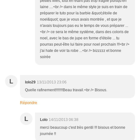
petites filles, tout en étant pas trop fragile puisqu'en
laine ....<br /> dans le même style je suis en train de
préparer le tuto pour la barbie &quot;étoile de
noel&quot; que je vous avais montrée , et que je
n'avais toujours pas eu le temps de vous préparer ...
<br /> ce sera le même système, dans des coloris de
noel, avec le bas de jupe en forme d'étoile ... tu
pourras peut-être lui faire pour noel prochain !!!<br />
j'ai hate de voir ta robe ...<br /> bizzzzz et bonne
soirée
L
lolo29
13/11/2013 23:06
Quelle rafinement!!!!!!!!Beau travail.<br /> Bisous.
Répondre
L
Lolo
14/11/2013 06:38
merci beaucoup c'est très gentil !!! bisous et bonne
journée !!