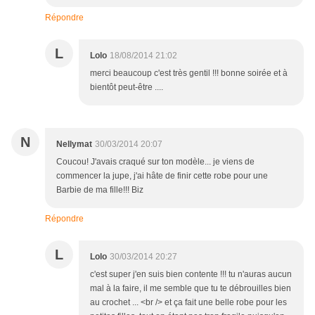
Répondre
L
Lolo
18/08/2014 21:02
merci beaucoup c'est très gentil !!! bonne soirée et à
bientôt peut-être ....
N
Nellymat
30/03/2014 20:07
Coucou! J'avais craqué sur ton modèle... je viens de
commencer la jupe, j'ai hâte de finir cette robe pour une
Barbie de ma fille!!! Biz
Répondre
L
Lolo
30/03/2014 20:27
c'est super j'en suis bien contente !!! tu n'auras aucun
mal à la faire, il me semble que tu te débrouilles bien
au crochet ... <br /> et ça fait une belle robe pour les