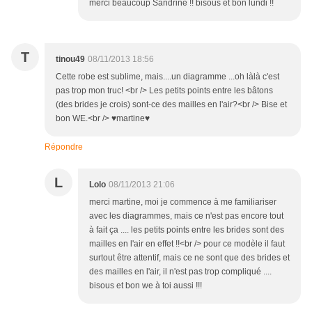
merci beaucoup Sandrine !! bisous et bon lundi !!
T
tinou49
08/11/2013 18:56
Cette robe est sublime, mais....un diagramme ...oh làlà c'est
pas trop mon truc! <br /> Les petits points entre les bâtons
(des brides je crois) sont-ce des mailles en l'air?<br /> Bise et
bon WE.<br /> ♥martine♥
Répondre
L
Lolo
08/11/2013 21:06
merci martine, moi je commence à me familiariser
avec les diagrammes, mais ce n'est pas encore tout
à fait ça .... les petits points entre les brides sont des
mailles en l'air en effet !!<br /> pour ce modèle il faut
surtout être attentif, mais ce ne sont que des brides et
des mailles en l'air, il n'est pas trop compliqué ....
bisous et bon we à toi aussi !!!