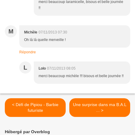
merci beaucoup laramicelle, bisous et belle journée
!!
M
Michèle
07/11/2013 07:30
Oh là là quelle merveille !
Répondre
L
Lolo
07/11/2013 08:05
merci beaucoup michèle !!! bisous et belle journée !!
< Défi de Pipiou - Barbie
Une surprise dans ma B.A.L
futuriste
... >
Hébergé par Overblog