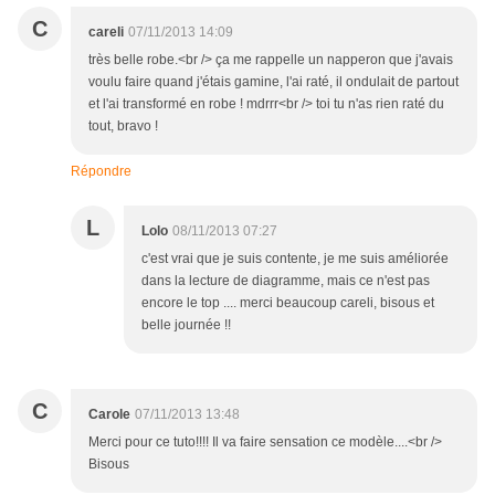
C
careli
07/11/2013 14:09
très belle robe.<br /> ça me rappelle un napperon que j'avais
voulu faire quand j'étais gamine, l'ai raté, il ondulait de partout
et l'ai transformé en robe ! mdrrr<br /> toi tu n'as rien raté du
tout, bravo !
Répondre
L
Lolo
08/11/2013 07:27
c'est vrai que je suis contente, je me suis améliorée
dans la lecture de diagramme, mais ce n'est pas
encore le top .... merci beaucoup careli, bisous et
belle journée !!
C
Carole
07/11/2013 13:48
Merci pour ce tuto!!!! Il va faire sensation ce modèle....<br />
Bisous